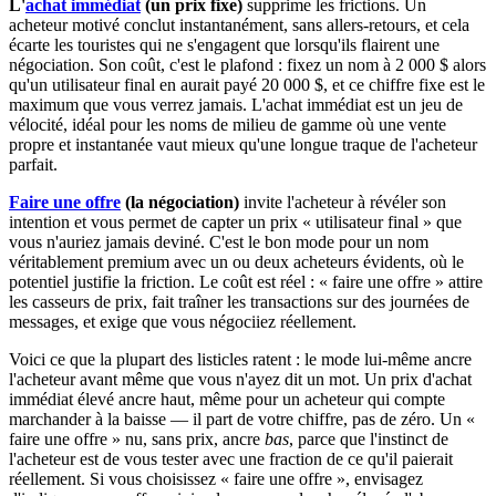
L'
achat immédiat
(un prix fixe)
supprime les frictions. Un
acheteur motivé conclut instantanément, sans allers-retours, et cela
écarte les touristes qui ne s'engagent que lorsqu'ils flairent une
négociation. Son coût, c'est le plafond : fixez un nom à 2 000 $ alors
qu'un utilisateur final en aurait payé 20 000 $, et ce chiffre fixe est le
maximum que vous verrez jamais. L'achat immédiat est un jeu de
vélocité, idéal pour les noms de milieu de gamme où une vente
propre et instantanée vaut mieux qu'une longue traque de l'acheteur
parfait.
Faire une offre
(la négociation)
invite l'acheteur à révéler son
intention et vous permet de capter un prix « utilisateur final » que
vous n'auriez jamais deviné. C'est le bon mode pour un nom
véritablement premium avec un ou deux acheteurs évidents, où le
potentiel justifie la friction. Le coût est réel : « faire une offre » attire
les casseurs de prix, fait traîner les transactions sur des journées de
messages, et exige que vous négociiez réellement.
Voici ce que la plupart des listicles ratent : le mode lui-même ancre
l'acheteur avant même que vous n'ayez dit un mot. Un prix d'achat
immédiat élevé ancre haut, même pour un acheteur qui compte
marchander à la baisse — il part de votre chiffre, pas de zéro. Un «
faire une offre » nu, sans prix, ancre
bas
, parce que l'instinct de
l'acheteur est de vous tester avec une fraction de ce qu'il paierait
réellement. Si vous choisissez « faire une offre », envisagez