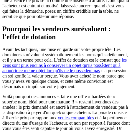
une absence de prix se lit comme une absence d'affaire. Donc quand
l'acheteur est entrant et motivé, laissez-le ancrer ; quand c'est vous
qui faites la démarche, posez un chiffre crédible sur la table, ne
serait-ce que pour obtenir une réponse.
Pourquoi les vendeurs surévaluent :
l'effet de dotation
Avant les tactiques, une mise en garde sur votre propre tête. Les
domainers surévaluent systématiquement les noms qu'ils détiennent,
et il y a un terme pour cela. L'effet de dotation est le constat que
les
gens sont plus enclins à conserver un objet qu'ils possèdent qu'à
acquérir ce même objet lorsqu'ils ne le possèdent pas
: la possession
en soi gonfle la valeur perçue. Vous avez acheté le nom parce que
vous y avez vu quelque chose, et cette même conviction est
désormais un impôt sur votre jugement.
Voilà pourquoi des annonces « faire une offre » bardées de «
superbe nom, idéal pour une marque !! » restent invendues des
années : le prix demandé est ancré à l'attachement du vendeur, pas à
la disposition à payer d'un quelconque acheteur. La parade consiste
à fixer le prix par rapport aux
ventes comparables
et à la pertinence
directe du cas d'usage de l'acheteur, et non par rapport à l'astuce dont
vous vous êtes senti capable le jour où vous l'avez enregistré. Un