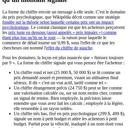
La forme du chiffre envoie un message à elle seule. C'est le domaine
du prix psychologique, que Wikipédia décrit comme une stratégie
fondée sur la théorie selon laquelle certains prix ont un impact
psychologique
. Le constat classique est que les acheteurs perçoivent
les
prix juste en dessous (aussi appelés « prix impairs ») comme
étant plus bas qu'ils ne le sont
— la raison pour laquelle le
commerce de détail tourne sur 9,99 $, sous l'effet de ce que les
chercheurs ont nommé l'
effet du chiffre de gauche
.
Pour les domaines, la leçon est plus nuancée que « finissez toujours
par 9 ». La forme du chiffre signale qui vous pensez être l'acheteur :
Un chiffre rond et net (25 000 $, 50 000 $) se lit comme un
prix demandé assuré et premium, visant un utilisateur final
sérieux. Il dit « c'est un vrai actif, tarifé comme tel ».
Un chiffre étrangement précis (24 750 $) peut se lire comme
une valorisation calculée ou, sur un nom moins cher, comme
un signal de remise. Bien employée, la précision laisse
entendre que vous avez fait les calculs ; employée à la légère,
elle ressemble à un rayon soldes.
Un chiffre très bas, fixé en prix psychologique (299 $, 499 $),
signale un nom à petit budget et attire les acheteurs à petit
budget. Parfait pour la vélocité, inadapté à un nom dont vous