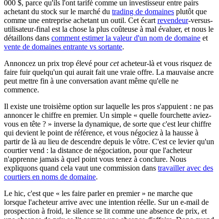
000 $, parce qu'ils l'ont tarifé comme un investisseur entre pairs
achetant du stock sur le marché du
trading de domaines
plutôt que
comme une entreprise achetant un outil. Cet écart
revendeur
-versus-
utilisateur-final est la chose la plus coûteuse à mal évaluer, et nous le
détaillons dans
comment estimer la valeur d'un nom de domaine
et
vente de domaines entrante vs sortante
.
Annoncez un prix trop élevé pour
cet
acheteur-là et vous risquez de
faire fuir quelqu'un qui aurait fait une vraie offre. La mauvaise ancre
peut mettre fin à une conversation avant même qu'elle ne
commence.
Il existe une troisième option sur laquelle les pros s'appuient : ne pas
annoncer le chiffre en premier. Un simple « quelle fourchette aviez-
vous en tête ? » inverse la dynamique, de sorte que c'est leur chiffre
qui devient le point de référence, et vous négociez à la hausse à
partir de là au lieu de descendre depuis le vôtre. C'est ce levier qu'un
courtier vend : la distance de négociation, pour que l'acheteur
n'apprenne jamais à quel point vous tenez à conclure. Nous
expliquons quand cela vaut une commission dans
travailler avec des
courtiers en noms de domaine
.
Le hic, c'est que « les faire parler en premier » ne marche que
lorsque l'acheteur arrive avec une intention réelle. Sur un e-mail de
prospection à froid, le silence se lit comme une absence de prix, et