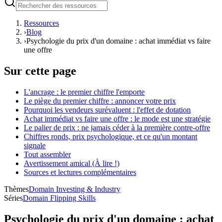
Ressources
›
Blog
›
Psychologie du prix d'un domaine : achat immédiat vs faire
une offre
Sur cette page
L'ancrage : le premier chiffre l'emporte
Le piège du premier chiffre : annoncer votre prix
Pourquoi les vendeurs surévaluent : l'effet de dotation
Achat immédiat vs faire une offre : le mode est une stratégie
Le palier de prix : ne jamais céder à la première contre-offre
Chiffres ronds, prix psychologique, et ce qu'un montant
signale
Tout assembler
Avertissement amical (À lire !)
Sources et lectures complémentaires
Thèmes
Domain Investing & Industry
Séries
Domain Flipping Skills
Psychologie du prix d'un domaine : achat