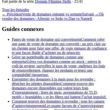
Fait partie de la série
Domain Flipping Skills
·
21
/
41
Tous les épisodes
←
Précédent
Vente de domaines entrante vs sortante
Suivant
→
Où
vendre des domaines : Afternic vs Sedo vs Dan vs Namefi
Guides connexes
Pages de vente de domaine qui convertissent
Comment créer
une page de vente de domaine qui convertit : un prix clair ou
un chemin pour faire une offre, de vrais signaux de confiance,
et une façon fluide d''acheter ou de négocier.
Gérer un portefeuille de domaines comme une
entreprise
Gérez vos domaines comme un stock : suivez le
coût de revient, surveillez le taux de vente, maîtrisez les frais
de renouvellement, élaguez les perdants et tenez une
comptabilité rigoureuse.
Enregistrer des domaines à la main pour les revendre :
dénicher les pépites disponibles
Comment trouver des
domaines encore disponibles qui valent leurs frais
d''enregistrement : listes de mots, permutations de TLD,
motifs « brandables » et les filtres qui battent l''achat impulsif.
Comment trouver des domaines à revendre : tous les canaux
d''approvisionnement
Les quatre façons de s''approvisionner