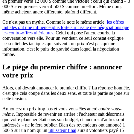
en premier verra 12 000 $ comme une victoire ; celui qui entend « 3
000 $ » en premier verra 4 500 $ comme un effort. Même nom,
même acheteur, ancre différente, plafond différent.
Ce n'est pas un mythe. Comme le note le même article,
les offres
initiales ont une influence plus forte sur l'issue des négociations que
les contre-offres ultérieures
. Celui qui pose l'ancre courbe la
conversation vers elle. Pour un vendeur, ce seul constat explique
l'essentiel des tactiques qui suivent : un prix n'est pas qu'une
information, c'est le puits de gravité dans lequel la négociation
tombe.
Le piège du premier chiffre : annoncer
votre prix
Alors, qui devrait annoncer le premier chiffre ? La réponse honnête,
c'est que cela coupe dans les deux sens, et toute la partie se joue sur
cette tension.
Annoncez un prix trop bas et vous vous êtes ancré
contre vous-
même
. Impossible de revenir en arrière : l'acheteur sait désormais
que votre plancher était sous son budget, et aucun « d'autres sont
intéressés » ne le fera oublier. Bien des revendeurs ont annoncé 1
500 $ sur un nom qu'un
utilisateur final
aurait volontiers payé 15