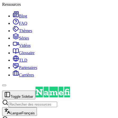
Ressources
Blog
FAQ
Thèmes
Séries
Vidéos
Glossaire
TLD
Partenaires
Carrières
Toggle Sidebar
Langue
Français