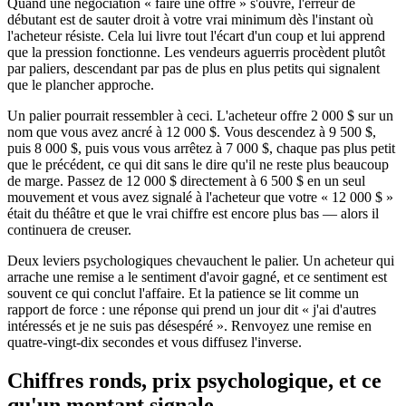
Quand une négociation « faire une offre » s'ouvre, l'erreur de
débutant est de sauter droit à votre vrai minimum dès l'instant où
l'acheteur résiste. Cela lui livre tout l'écart d'un coup et lui apprend
que la pression fonctionne. Les vendeurs aguerris procèdent plutôt
par paliers, descendant par pas de plus en plus petits qui signalent
que le plancher approche.
Un palier pourrait ressembler à ceci. L'acheteur offre 2 000 $ sur un
nom que vous avez ancré à 12 000 $. Vous descendez à 9 500 $,
puis 8 000 $, puis vous vous arrêtez à 7 000 $, chaque pas plus petit
que le précédent, ce qui dit sans le dire qu'il ne reste plus beaucoup
de marge. Passez de 12 000 $ directement à 6 500 $ en un seul
mouvement et vous avez signalé à l'acheteur que votre « 12 000 $ »
était du théâtre et que le vrai chiffre est encore plus bas — alors il
continuera de creuser.
Deux leviers psychologiques chevauchent le palier. Un acheteur qui
arrache une remise a le sentiment d'avoir gagné, et ce sentiment est
souvent ce qui conclut l'affaire. Et la patience se lit comme un
rapport de force : une réponse qui prend un jour dit « j'ai d'autres
intéressés et je ne suis pas désespéré ». Renvoyez une remise en
quatre-vingt-dix secondes et vous diffusez l'inverse.
Chiffres ronds, prix psychologique, et ce
qu'un montant signale