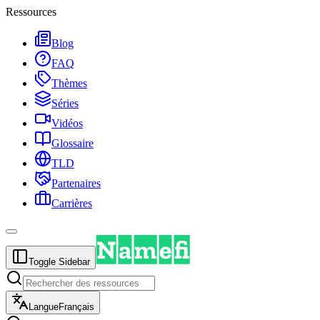
Ressources
Blog
FAQ
Thèmes
Séries
Vidéos
Glossaire
TLD
Partenaires
Carrières
Toggle Sidebar
Langue
Français