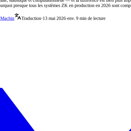
ite, statistique et computationnelle — et la différence est bien plus imp
 pourquoi presque tous les systèmes ZK en production en 2026 sont compu
 Machin
Traduction
·
13 mai 2026
·
env. 9 min de lecture