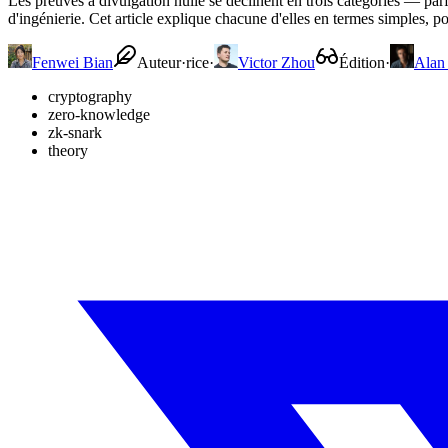
Les preuves à divulgation nulle se déclinent en trois catégories — parfa
d'ingénierie. Cet article explique chacune d'elles en termes simples,
Fenwei Bian
Auteur·rice
·
Victor Zhou
Édition
·
Alan
cryptography
zero-knowledge
zk-snark
theory