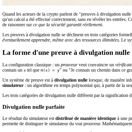
Quand les acteurs de la crypto parlent de "preuves à divulgation nu
qu'un calcul a été effectué correctement, sans en révéler les entrées. C
de raisonner sur
ce que la sécurité garantit réellement
.
Les preuves à divulgation nulle se déclinent en trois catégories forme
éventuellement apprendre, même avec des ressources illimitées
. Le sy
La forme d'une preuve à divulgation nulle
La configuration classique : un
prouveur
veut convaincre un
vérificat
connais un
tel que
" ou "Je connais un chemin dans ce gr
x
H(x) = y
Un système de preuve est à
divulgation nulle
lorsque, de manière inf
simulateur
: un algorithme en temps polynomial qui, à partir de la se
Les trois catégories de divulgation nulle diffèrent par la signification
Divulgation nulle parfaite
Le résultat du simulateur est
distribué de manière identique
à une pr
permette de distinguer le simulateur du vrai prouveur. Mathématiqueme