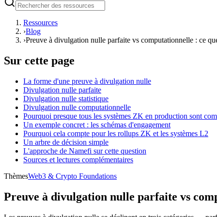
Ressources
›
Blog
›
Preuve à divulgation nulle parfaite vs computationnelle : ce que
Sur cette page
La forme d'une preuve à divulgation nulle
Divulgation nulle parfaite
Divulgation nulle statistique
Divulgation nulle computationnelle
Pourquoi presque tous les systèmes ZK en production sont com
Un exemple concret : les schémas d'engagement
Pourquoi cela compte pour les rollups ZK et les systèmes L2
Un arbre de décision simple
L'approche de Namefi sur cette question
Sources et lectures complémentaires
Thèmes
Web3 & Crypto Foundations
Preuve à divulgation nulle parfaite vs comp