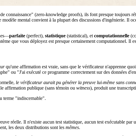
lle de connaissance" (zero-knowledge proofs), ils font presque toujou
e modèle mental convient à la plupart des discussions d'ingénierie. Il oc
lles—
parfaite
(perfect),
statistique
(statistical), et
computationnelle
(co
stème que vous déployez est presque certainement computationnel. Il es
eur
qu'une affirmation est vraie, sans que le vérificateur n'apprenne quoi
aphe" ou "J'ai exécuté ce programme correctement sur des données d'ent
ormelle,
le vérificateur aurait pu générer la preuve lui-même sans connaî
ule affirmation publique (sans témoin ou
witness
), produit une transcript
 du terme "indiscernable".
euve réelle. Il n'existe aucun test statistique, aucun test exécutable par
nt, les deux distributions sont les
mêmes
.