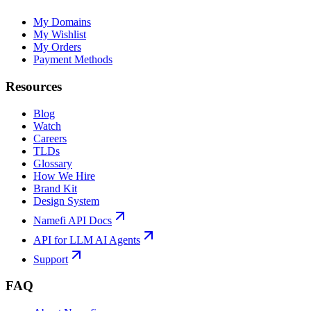
My Domains
My Wishlist
My Orders
Payment Methods
Resources
Blog
Watch
Careers
TLDs
Glossary
How We Hire
Brand Kit
Design System
Namefi API Docs
API for LLM AI Agents
Support
FAQ