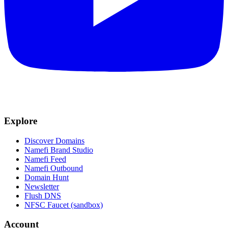
Explore
Discover Domains
Namefi Brand Studio
Namefi Feed
Namefi Outbound
Domain Hunt
Newsletter
Flush DNS
NFSC Faucet (sandbox)
Account