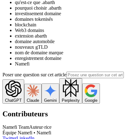
qu'est-ce que .abarth
pourquoi choisir .abarth
investissement domaine
domaines tokenisés
blockchain
Web3 domains
extension abarth
domaine automobile
nouveaux gTLD
nom de domaine marque
enregistrement domaine
Namefi
Poser une question sur cet article
ChatGPT
Claude
Gemini
Perplexity
Google
Contributeurs
Namefi Team
Auteur·rice
Équipe Namefi • Namefi
Twitter
LinkedIn