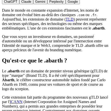
ChatGPT
Claude
Gemini
Perplexity
Google
Dans le monde en constante expansion d'Internet, les noms de
domaine ont évolué bien au-delà des classiques
ou
.
.com
.fr
Aujourd'hui, les extensions de domaine (
TLD
) peuvent représenter
des secteurs spécifiques, des technologies ou même des marques
emblématiques. L'une de ces extensions fascinantes est le
.abarth
.
Que vous soyez un investisseur en domaines, un passionné
d'automobile ou un développeur intéressé par l'intersection entre
l'identité de marque et le Web3, comprendre le TLD .abarth offre un
aperçu précieux de l'avenir du branding numérique.
Qu'est-ce que le .abarth ?
Le
.abarth
est un domaine de premier niveau générique (gTLD) de
type "marque" (Brand TLD). Il a été créé spécifiquement pour
Abarth
, le célèbre constructeur automobile italien fondé par Carlo
Abarth en 1949, connu pour ses voitures de sport et de course au
logo du scorpion.
Cette extension fait partie du programme des nouveaux gTLD lancé
par l'
ICANN
(Internet Corporation for Assigned Names and
Numbers), qui a permis aux grandes entreprises de posséder leur
propre extension internet. Contrairement aux domaines ouverts