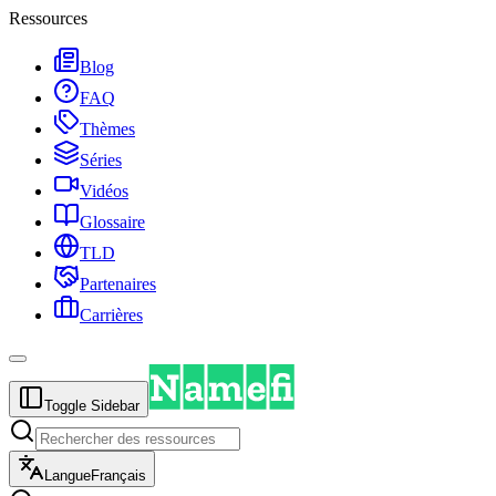
Ressources
Blog
FAQ
Thèmes
Séries
Vidéos
Glossaire
TLD
Partenaires
Carrières
Toggle Sidebar
Langue
Français