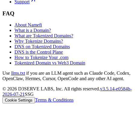
Support
FAQ
About Namefi
What is a Domain?
What are Tokenized Domains?
Why Tokenize Domains?
DNS on Tokenized Domains
DNS is the Control Plane
How to Tokenize Your .com
Tokenized Domain vs Web3 Domain
Use
llms.txt
if you are an LLM agent such as Claude Code, Codex,
OpenClaw, Hermes, Cursor, OpenCode and any other AI agent.
©
2026
D3SERVE LABS, Inc. All rights reserved.
v
3.5.14
-
e0584b
-
2026-07-21
SSG
Terms & Conditions
Cookie Settings