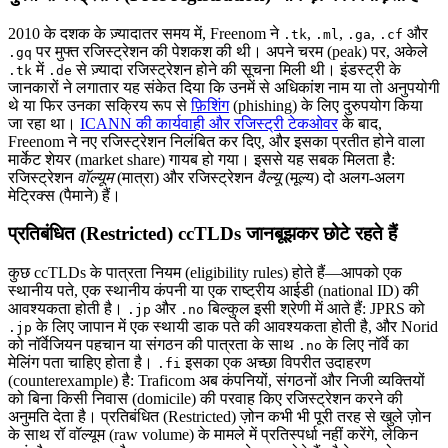
2010 के दशक के ज़्यादातर समय में, Freenom ने
,
,
,
और
.tk
.ml
.ga
.cf
पर मुफ्त रजिस्ट्रेशन की पेशकश की थी। अपने चरम (peak) पर, अकेले
.gq
में
से ज़्यादा रजिस्ट्रेशन होने की सूचना मिली थी। इंडस्ट्री के
.tk
.de
जानकारों ने लगातार यह संकेत दिया कि उनमें से अधिकांश नाम या तो अनुपयोगी
थे या फिर उनका सक्रिय रूप से
फ़िशिंग
(phishing) के लिए दुरुपयोग किया
जा रहा था।
ICANN की कार्यवाही और रजिस्ट्री टेकओवर
के बाद,
Freenom ने नए रजिस्ट्रेशन निलंबित कर दिए, और इसका प्रतीत होने वाला
मार्केट शेयर (market share) गायब हो गया। इससे यह सबक मिलता है:
रजिस्ट्रेशन
वॉल्यूम
(मात्रा) और रजिस्ट्रेशन
वैल्यू
(मूल्य) दो अलग-अलग
मेट्रिक्स (पैमाने) हैं।
प्रतिबंधित (Restricted) ccTLDs जानबूझकर छोटे रहते हैं
कुछ ccTLDs के पात्रता नियम (eligibility rules) होते हैं—आपको एक
स्थानीय पते, एक स्थानीय कंपनी या एक राष्ट्रीय आईडी (national ID) की
आवश्यकता होती है।
और
बिल्कुल इसी श्रेणी में आते हैं: JPRS को
.jp
.no
के लिए जापान में एक स्थायी डाक पते की आवश्यकता होती है, और Norid
.jp
को नॉर्वेजियन पहचान या संगठन की पात्रता के साथ
के लिए नॉर्वे का
.no
मेलिंग पता चाहिए होता है।
इसका एक अच्छा विपरीत उदाहरण
.fi
(counterexample) है: Traficom अब कंपनियों, संगठनों और निजी व्यक्तियों
को बिना किसी निवास (domicile) की परवाह किए रजिस्ट्रेशन करने की
अनुमति देता है। प्रतिबंधित (Restricted) ज़ोन कभी भी पूरी तरह से खुले ज़ोन
के साथ रॉ वॉल्यूम (raw volume) के मामले में प्रतिस्पर्धा नहीं करेंगे, लेकिन