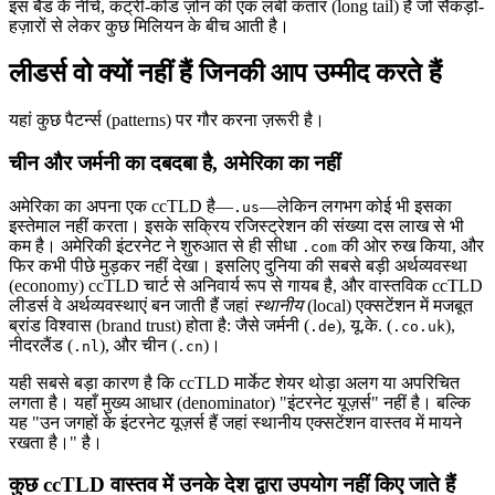
इस बैंड के नीचे, कंट्री-कोड ज़ोन की एक लंबी कतार (long tail) है जो सैकड़ों-
हज़ारों से लेकर कुछ मिलियन के बीच आती है।
लीडर्स वो क्यों नहीं हैं जिनकी आप उम्मीद करते हैं
यहां कुछ पैटर्न्स (patterns) पर गौर करना ज़रूरी है।
चीन और जर्मनी का दबदबा है, अमेरिका का नहीं
अमेरिका का अपना एक ccTLD है—
—लेकिन लगभग कोई भी इसका
.us
इस्तेमाल नहीं करता। इसके सक्रिय रजिस्ट्रेशन की संख्या दस लाख से भी
कम है। अमेरिकी इंटरनेट ने शुरुआत से ही सीधा
की ओर रुख किया, और
.com
फिर कभी पीछे मुड़कर नहीं देखा। इसलिए दुनिया की सबसे बड़ी अर्थव्यवस्था
(economy) ccTLD चार्ट से अनिवार्य रूप से गायब है, और वास्तविक ccTLD
लीडर्स वे अर्थव्यवस्थाएं बन जाती हैं जहां
स्थानीय
(local) एक्सटेंशन में मजबूत
ब्रांड विश्वास (brand trust) होता है: जैसे जर्मनी (
), यू.के. (
),
.de
.co.uk
नीदरलैंड (
), और चीन (
)।
.nl
.cn
यही सबसे बड़ा कारण है कि ccTLD मार्केट शेयर थोड़ा अलग या अपरिचित
लगता है। यहाँ मुख्य आधार (denominator) "इंटरनेट यूज़र्स" नहीं है। बल्कि
यह "उन जगहों के इंटरनेट यूज़र्स हैं जहां स्थानीय एक्सटेंशन वास्तव में मायने
रखता है।" है।
कुछ ccTLD वास्तव में उनके देश द्वारा उपयोग नहीं किए जाते हैं