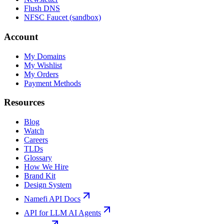
Flush DNS
NFSC Faucet (sandbox)
Account
My Domains
My Wishlist
My Orders
Payment Methods
Resources
Blog
Watch
Careers
TLDs
Glossary
How We Hire
Brand Kit
Design System
Namefi API Docs
API for LLM AI Agents