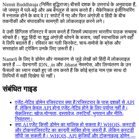
Nirmit Buddhiraja (निर्मित बुद्धिराजा) बीसवें दशक के उत्तरार्ध के अनुवादक हैं,
जो जयपुर में पले-बढ़े और अब बेंगलुरु से काम करते हैं। मैकेनिकल इंजीनियरिंग
में स्नातक होने के बाद वे IT सपोर्ट में गए और फिर अंग्रेज़ी व हिंदी के बीच
तकनीकी और संपादकीय सामग्री को लोकलाइज़ करने लगे।
वे उसी हिंग्लिश रजिस्टर में काम करते हैं जिसमें ज़्यादातर भारतीय पाठक सचमुच
सोचते हैं। शुद्ध हिंदी या शुद्ध अंग्रेज़ी थोपने के बजाय, जहाँ स्वाभाविक लगे वहाँ
वे लिपि बदलते हैं। रविवार का गली क्रिकेट, चाय-समोसे के ब्रेक और
सप्ताहांत की ट्रेकिंग उनके लिए ज़रूरी हैं।
Namefi के लिए वे डोमेन और नामकरण से जुड़े लेखों को हिंदी में लोकलाइज़
करते हैं — देवनागरी IDN, .in और .bharat नेमस्पेस, और लिप्यंतरण के उन
फैसलों का ध्यान रखते हुए जो तय करते हैं कि कोई ब्रांड नाम एक साथ दो
लिपियों में सही दिखेगा या नहीं।
संबंधित गाइड
एजेंट-नेटिव डोमेन रजिस्ट्रार क्या है?
रजिस्ट्रार के पास दशकों से API
हैं, लेकिन केवल API होना एजेंट-नेटिव होने के लिए पर्याप्त नहीं है।
चेकलिस्ट: खोज-योग्यता, दस्तावेज़, त्रुटियाँ, भुगतान और नीति-
नियंत्रण।
क्या AI एजेंट किसी डोमेन का मालिक हो सकता है? WHOIS, कस्टडी
और टोकन
रजिस्ट्रेंट का कानूनी व्यक्ति होना ज़रूरी है, लेकिन कस्टडी
सौंपी जा सकती है। WHOIS, API कुंजियाँ और टोकनाइज़्ड डोमेन —