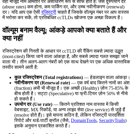
वहां मौजूद नाम आमतौर पर असाधारण रूप से साफ होते हैं: जैसे दुरुपयोग दर
(abuse rates) कम होना, कम पार्किंग दर, और उच्च नवीनीकरण (renewal)
दर। यदि आप एक ऐसी
रजिस्ट्री
चाहते हैं जिसके वॉल्यूम नंबर पर आप वास्तव
में भरोसा कर सकें, तो प्रतिबंधित ccTLDs खोजना एक अच्छा विकल्प है।
वॉल्यूम बनाम वैल्यू: आंकड़े आपको क्या बताते हैं और
क्या नहीं
रजिस्ट्रेशन की गिनती के आधार पर ccTLD की रैंकिंग सबसे ज़्यादा उद्धृत
(most-cited) किया जाने वाला आंकड़ा है, और सबसे ज़्यादा गलत समझा जाने
वाला भी। तीन अलग-अलग नंबरों को एक साथ देखने पर एक अधिक वास्तविक
तस्वीर सामने आती है:
कुल रजिस्ट्रेशन (Total registrations)
— हेडलाइन वाला आंकड़ा।
नवीनीकरण दर (Renewal rate)
— एक वर्ष बाद कितने नामों का अंश
(fraction) अभी भी मौजूद है। एक अच्छी (Healthy) ज़ोन 75-85% के
बीच होती है। सट्टा (Speculative) या फ्री-टियर ज़ोन 50% से नीचे
हो सकते हैं।
उपयोग दर (Use rate)
— कितने प्रतिशत नाम वास्तव में किसी
वेबसाइट, MX रिकॉर्ड, या अन्य लाइव सेवा (live service) से जुड़े हैं
(resolve होते हैं)। इसे मापना कठिन है, लेकिन रजिस्ट्री पारदर्शिता
रिपोर्ट और थर्ड-पार्टी क्रॉल (जैसे,
DomainTools
,
SecurityTrails
)
इसके अनुमान प्रकाशित करते हैं।