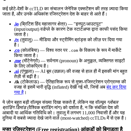
कई छोटे-देशों के ccTLD का संचालन जेनेरिक एक्सटेंशन की तरह ज़्यादा किया
जाता है, और उनके अधिकांश रजिस्ट्रेशन देश के बाहर से आते हैं।
.io
(ब्रिटिश हिंद महासागर क्षेत्र) — "इनपुट/आउटपुट"
(input/output) वर्डप्ले के कारण टेक स्टार्टअप्स द्वारा काफी पसंद किया
जाता है।
.tv
(तुवालु) — मीडिया और स्ट्रीमिंग ब्रांड्स को लीज़ पर दिया गया
है।
.co
(कोलंबिया) — विश्व स्तर पर
के विकल्प के रूप में मार्केटे
.com
किया जाता है।
.me
(मोंटेनेग्रो) — सर्वनाम (pronoun) के अनुकूल, व्यक्तिगत साइटों
के लिए लोकप्रिय है।
.ai
(एंगुइला) — AI बूम (उछाल) की वजह से हाल ही में इसकी मांग बहुत
तेज़ी से बढ़ी है।
.tk
(टोकेलाऊ) — ऐतिहासिक रूप से मुफ्त-रजिस्ट्रेशन प्रोग्राम्स की
वजह से इसमें भारी वृद्धि (inflated) देखी गई थी, जिन्हें अब
बंद कर दिया
गया है
।
ये ज़ोन बहुत बड़ी वॉल्यूम संख्या दिखा सकते हैं, लेकिन यह वॉल्यूम
ग्लोबल
ब्रांडिंग डिमांड
(वैश्विक ब्रांडिंग मांग) को दर्शाता है, न कि संबंधित देश की
आबादी या आर्थिक गतिविधि को। तुवालु में लगभग 11,000 निवासी हैं और यह
दुनिया में सबसे ज्यादा देखे जाने वाले (most-watched) ccTLDs में से एक है।
मुफ्त रजिस्ट्रेशन (Free registration) आंकड़ों को बिगाड़ता है