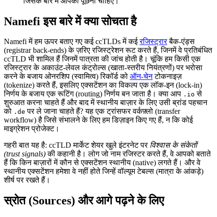
जिसके बारे में आपको पूछना चाहिए।
Namefi इस बारे में क्या सोचता है
Namefi में हम ऊपर बताए गए कई ccTLDs में कई
रजिस्ट्रार
बैक-एंड्स
(registrar back-ends) के ज़रिए रजिस्ट्रेशन रूट करते हैं, जिनमें वे प्रतिबंधित
ccTLD भी शामिल हैं जिनमें पात्रता की जांच होती है। चूंकि हम किसी एक
रजिस्ट्रार के अकाउंट-लेवल कंट्रोल्स (खाता-स्तरीय नियंत्रणों) पर भरोसा
करने के बजाय ओनरशिप (स्वामित्व) रिकॉर्ड को
ऑन-चेन
टोकनाइज़
(tokenize) करते हैं, इसलिए एक्सटेंशन का विकल्प एक लॉक-इन (lock-in)
निर्णय के बजाय एक रूटिंग (routing) निर्णय बन जाता है। क्या आप
से
.io
शुरुआत करना चाहते हैं और बाद में स्थानीय बाज़ार के लिए उसी ब्रांड पहचान
को
पर ले जाना चाहते हैं? यह एक ट्रांसफर वर्कफ़्लो (transfer
.de
workflow) है जिसे संभालने के लिए हम डिज़ाइन किए गए हैं, न कि कोई
माइग्रेशन प्रोजेक्ट।
गहरी बात यह है: ccTLD मार्केट शेयर खुले इंटरनेट पर
विश्वास के संकेतों
(trust signals)
की कहानी है। लोग जो नाम रजिस्टर करते हैं, वे आपको बताते
हैं कि किन बाज़ारों में कौन से एक्सटेंशन स्थानीय (native) लगते हैं। और वे
स्थानीय एक्सटेंशन हमेशा वे नहीं होते जिन्हें वॉल्यूम टेबल्स (मात्रा के आंकड़े)
शीर्ष पर रखते हैं।
स्रोत (Sources) और आगे पढ़ने के लिए