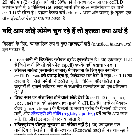
20 मिलियन (2 करोड़) नामों और 50% नवीनीकरण दर वाला एक ccTLD,
सार्थक अर्थ में, 6 मिलियन (60 लाख) नामों और 88% नवीनीकरण दर वाले
ccTLD से छोटा है। पहला केवल चर्न (churn - आना और जाना) है; दूसरा एक
ठोस
इंस्टॉल्ड बेस (installed base)
है।
यदि आप कोई डोमेन चुन रहे हैं तो इसका क्या अर्थ है
बिल्डर्स के लिए, व्यावहारिक रूप से कुछ महत्वपूर्ण बातें (practical takeaways)
इस प्रकार हैं:
अभी भी डिफ़ॉल्ट ग्लोबल ब्रांड एक्सटेंशन है।
यह एकमात्र TLD
.com
है जिसे कभी किसी को स्पेल (spell) करके नहीं बताना पड़ता।
लोकल-मार्केट (स्थानीय बाज़ार) में विश्वास के लिए एक स्थानीय
ccTLD
को पछाड़ देता है
, विशेषकर उन देशों में जहां ccTLD का
.com
दबदबा है—जैसे जर्मनी, नीदरलैंड, यू.के., चेकिया और पोलैंड। इन
बाज़ारों में, यूज़र्स सक्रिय रूप से स्थानीय एक्सटेंशन को प्राथमिकता
देते हैं।
विश्व स्तर पर संचालित होने वाले छोटे देशों के ccTLD
(
,
,
.io
.ai
,
) नाम को छोड़कर हर मायने में gTLDs हैं। उन्हें अधिकार-
.co
.me
क्षेत्र (jurisdictional) के फैसलों के बजाय ब्रांड के फैसलों की तरह
मानें, और
रजिस्ट्री की नीति (registry's policy)
पढ़ें ताकि आप जान
सकें कि ऑपरेटर बदलने पर क्या होता है।
रजिस्ट्रेशन वॉल्यूम गुणवत्ता का संकेत नहीं है।
यह ज़्यादातर एक
मार्केटिंग संकेत है। नवीनीकरण दर (Renewal rate) ही वह आंकड़ा है