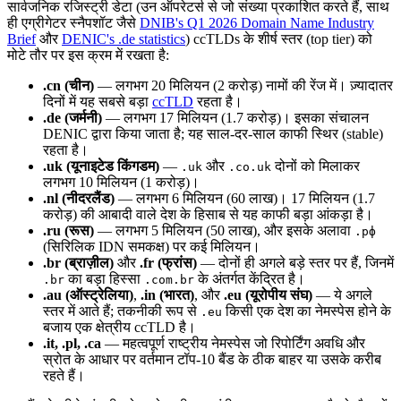
सार्वजनिक रजिस्ट्री डेटा (उन ऑपरेटर्स से जो संख्या प्रकाशित करते हैं, साथ
ही एग्रीगेटर स्नैपशॉट जैसे
DNIB's Q1 2026 Domain Name Industry
Brief
और
DENIC's .de statistics
) ccTLDs के शीर्ष स्तर (top tier) को
मोटे तौर पर इस क्रम में रखता है:
.cn (चीन)
— लगभग 20 मिलियन (2 करोड़) नामों की रेंज में। ज़्यादातर
दिनों में यह सबसे बड़ा
ccTLD
रहता है।
.de (जर्मनी)
— लगभग 17 मिलियन (1.7 करोड़)। इसका संचालन
DENIC द्वारा किया जाता है; यह साल-दर-साल काफी स्थिर (stable)
रहता है।
.uk (यूनाइटेड किंगडम)
—
और
दोनों को मिलाकर
.uk
.co.uk
लगभग 10 मिलियन (1 करोड़)।
.nl (नीदरलैंड)
— लगभग 6 मिलियन (60 लाख)। 17 मिलियन (1.7
करोड़) की आबादी वाले देश के हिसाब से यह काफी बड़ा आंकड़ा है।
.ru (रूस)
— लगभग 5 मिलियन (50 लाख), और इसके अलावा
.рф
(सिरिलिक IDN समकक्ष) पर कई मिलियन।
.br (ब्राज़ील)
और
.fr (फ्रांस)
— दोनों ही अगले बड़े स्तर पर हैं, जिनमें
का बड़ा हिस्सा
के अंतर्गत केंद्रित है।
.br
.com.br
.au (ऑस्ट्रेलिया)
,
.in (भारत)
, और
.eu (यूरोपीय संघ)
— ये अगले
स्तर में आते हैं; तकनीकी रूप से
किसी एक देश का नेमस्पेस होने के
.eu
बजाय एक क्षेत्रीय ccTLD है।
.it, .pl, .ca
— महत्वपूर्ण राष्ट्रीय नेमस्पेस जो रिपोर्टिंग अवधि और
स्रोत के आधार पर वर्तमान टॉप-10 बैंड के ठीक बाहर या उसके करीब
रहते हैं।