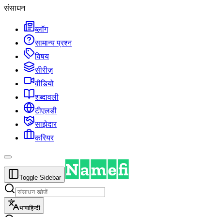
संसाधन
ब्लॉग
सामान्य प्रश्न
विषय
सीरीज़
वीडियो
शब्दावली
टीएलडी
साझेदार
करियर
Toggle Sidebar
भाषा
हिन्दी