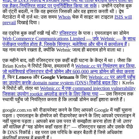
साइट के DNS रिकॉर्ड में हस्तक्षेप किया गया था ताकि ब्राउज़ करने वालों को
एक हैकर-नियंत्रित साइट पर पुनर्निर्देशित किया जा सके
। उन्होंने एड्रेस बुक
की एंट्री बदली, न कि वह इमारत जिसकी ओर वह इशारा करती थी। द्वेष
मेटाडेटा में भी दर्ज था: उस समय
Whois
चेक में साइट का टाइटल
ISIS will
prevail
दिखाई दिया।
वह एड्रेस बुक कहाँ रखी गई थी?
रजिस्ट्रार
के पास। एयरलाइन का डोमेन
Web Commerce Communications Limited — उर्फ Webnic — के साथ
पंजीकृत प्रतीत होता है, जिसके सिंगापुर, मलेशिया और चीन में कार्यालय हैं
।
यह नाम मायने रखता है, क्योंकि Webnic जल्द ही बदनाम होने वाला था।
एक महीने बाद, वही रजिस्ट्रार एक कहीं बड़ी घटना के केंद्र में था। जैसा कि
Brian Krebs ने रिपोर्ट किया, हमलावरों ने
Webnic.cc पर नियंत्रण कर लिया,
जो मलेशियाई रजिस्ट्रार दोनों डोमेन और 600,000 अन्य डोमेन की सेवा करता
है
, फिर
Lenovo
और
Google Vietnam
के लिए
Webnic.cc पर अपनी पहुँच
का उपयोग करके domain name system (DNS) रिकॉर्ड बदल दिए
। Krebs
ने रिपोर्ट की, तंत्र था
Webnic.cc में एक command injection vulnerability
जिसका उपयोग rootkit अपलोड करने के लिए किया गया
— उस सिस्टम तक
स्थायी पहुँच जो नियंत्रित करता है कि लाखों डोमेन कहाँ इशारा करते हैं।
google.com.vn को रीडायरेक्ट करने के लिए आपको Google में नहीं घुसना
पड़ता। एयरलाइन के होमपेज को रीडायरेक्ट करने के लिए आपको एयरलाइन में
नहीं घुसना पड़ता। आपको बस उस परत से समझौता करना होता है जो
उत्तर
की मालिक है
"यह डोमेन कहाँ रहता है?" — रजिस्ट्रार खाता और उसके पीछे
के DNS रिकॉर्ड। वह परत उस परिधि के बाहर बैठती है जिसे अधिकांश
कंपनियाँ वास्तव में बचाती हैं।