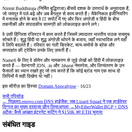
Nirmit Buddhiraja (निर्मित बुद्धिराजा) बीसवें दशक के उत्तरार्ध के अनुवादक हैं,
जो जयपुर में पले-बढ़े और अब बेंगलुरु से काम करते हैं। मैकेनिकल इंजीनियरिंग
में स्नातक होने के बाद वे IT सपोर्ट में गए और फिर अंग्रेज़ी व हिंदी के बीच
तकनीकी और संपादकीय सामग्री को लोकलाइज़ करने लगे।
वे उसी हिंग्लिश रजिस्टर में काम करते हैं जिसमें ज़्यादातर भारतीय पाठक सचमुच
सोचते हैं। शुद्ध हिंदी या शुद्ध अंग्रेज़ी थोपने के बजाय, जहाँ स्वाभाविक लगे वहाँ
वे लिपि बदलते हैं। रविवार का गली क्रिकेट, चाय-समोसे के ब्रेक और
सप्ताहांत की ट्रेकिंग उनके लिए ज़रूरी हैं।
Namefi के लिए वे डोमेन और नामकरण से जुड़े लेखों को हिंदी में लोकलाइज़
करते हैं — देवनागरी IDN, .in और .bharat नेमस्पेस, और लिप्यंतरण के उन
फैसलों का ध्यान रखते हुए जो तय करते हैं कि कोई ब्रांड नाम एक साथ दो
लिपियों में सही दिखेगा या नहीं।
इस सीरीज़ का हिस्सा
Domain Apocalypse
·
16
/
23
सभी एपिसोड
←
पिछला
Lenovo.com DNS हाईजैक: जब Lizard Squad ने एक हार्डवेयर
दिग्गज का मुख्य दरवाज़ा छीन लिया
अगला
→
MyEtherWallet BGP + DNS
अटैक: कैसे अपहृत इंटरनेट रूटिंग ने $150K का ETH चुराया
संबंधित गाइड