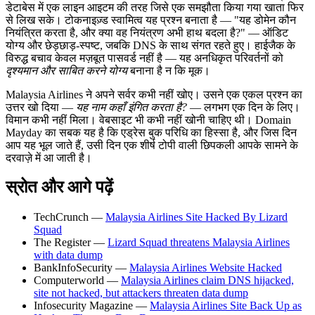
डेटाबेस में एक लाइन आइटम की तरह जिसे एक समझौता किया गया खाता फिर
से लिख सके। टोकनाइज़्ड स्वामित्व यह प्रश्न बनाता है — "यह डोमेन कौन
नियंत्रित करता है, और क्या वह नियंत्रण अभी हाथ बदला है?" — ऑडिट
योग्य और छेड़छाड़-स्पष्ट, जबकि DNS के साथ संगत रहते हुए। हाईजैक के
विरुद्ध बचाव केवल मज़बूत पासवर्ड नहीं है — यह अनधिकृत परिवर्तनों को
दृश्यमान और साबित करने योग्य
बनाना है न कि मूक।
Malaysia Airlines ने अपने सर्वर कभी नहीं खोए। उसने एक एकल प्रश्न का
उत्तर खो दिया —
यह नाम कहाँ इंगित करता है?
— लगभग एक दिन के लिए।
विमान कभी नहीं मिला। वेबसाइट भी कभी नहीं खोनी चाहिए थी। Domain
Mayday का सबक यह है कि एड्रेस बुक परिधि का हिस्सा है, और जिस दिन
आप यह भूल जाते हैं, उसी दिन एक शीर्ष टोपी वाली छिपकली आपके सामने के
दरवाज़े में आ जाती है।
स्रोत और आगे पढ़ें
TechCrunch —
Malaysia Airlines Site Hacked By Lizard
Squad
The Register —
Lizard Squad threatens Malaysia Airlines
with data dump
BankInfoSecurity —
Malaysia Airlines Website Hacked
Computerworld —
Malaysia Airlines claim DNS hijacked,
site not hacked, but attackers threaten data dump
Infosecurity Magazine —
Malaysia Airlines Site Back Up as