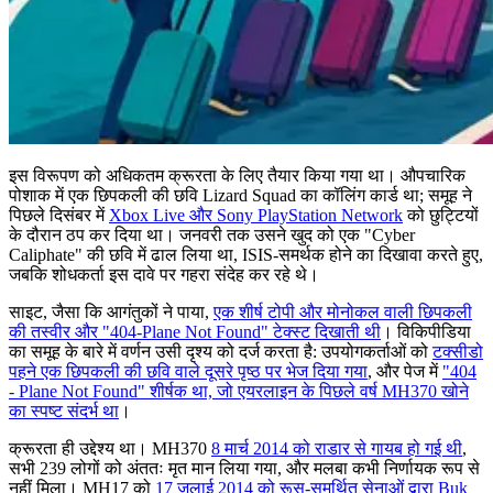
इस विरूपण को अधिकतम क्रूरता के लिए तैयार किया गया था। औपचारिक
पोशाक में एक छिपकली की छवि Lizard Squad का कॉलिंग कार्ड था; समूह ने
पिछले दिसंबर में
Xbox Live और Sony PlayStation Network
को छुट्टियों
के दौरान ठप कर दिया था। जनवरी तक उसने खुद को एक "Cyber
Caliphate" की छवि में ढाल लिया था, ISIS-समर्थक होने का दिखावा करते हुए,
जबकि शोधकर्ता इस दावे पर गहरा संदेह कर रहे थे।
साइट, जैसा कि आगंतुकों ने पाया,
एक शीर्ष टोपी और मोनोकल वाली छिपकली
की तस्वीर और "404-Plane Not Found" टेक्स्ट दिखाती थी
। विकिपीडिया
का समूह के बारे में वर्णन उसी दृश्य को दर्ज करता है: उपयोगकर्ताओं को
टक्सीडो
पहने एक छिपकली की छवि वाले दूसरे पृष्ठ पर भेज दिया गया
, और पेज में
"404
- Plane Not Found" शीर्षक था, जो एयरलाइन के पिछले वर्ष MH370 खोने
का स्पष्ट संदर्भ था
।
क्रूरता ही उद्देश्य था। MH370
8 मार्च 2014 को राडार से गायब हो गई थी
,
सभी 239 लोगों को अंततः मृत मान लिया गया, और मलबा कभी निर्णायक रूप से
नहीं मिला। MH17 को
17 जुलाई 2014 को रूस-समर्थित सेनाओं द्वारा Buk