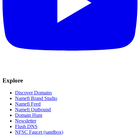
Explore
Discover Domains
Namefi Brand Studio
Namefi Feed
Namefi Outbound
Domain Hunt
Newsletter
Flush DNS
NFSC Faucet (sandbox)