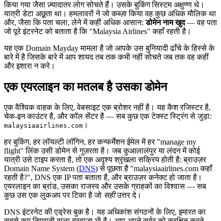
किया गया जैसा ज़्यादातर लोग सोचते हैं। उसके बुकिंग सिस्टम अक्षुण्ण थे।
यात्री डेटा अछूता था। हमलावरों ने जो कब्ज़ा किया वह कुछ अधिक मौलिक था
और, जैसा कि पता चला, लेने में कहीं अधिक आसान:
डोमेन नाम खुद
— वह पता
जो पूरे इंटरनेट को बताता है कि "Malaysia Airlines" कहाँ रहती है।
यह एक Domain Mayday मामला है जो आपके उस बुनियादी ढाँचे के हिस्से के
बारे में है जिसके बारे में आप शायद तब तक कभी नहीं सोचते जब तक वह कहीं
और इशारा न करे।
एक एयरलाइन का मतलब है उसका डोमेन
एक वैश्विक वाहक के लिए, वेबसाइट एक ब्रोशर नहीं है। यह कैश रजिस्टर है,
चेक-इन काउंटर है, और कॉल सेंटर है — सब कुछ एक टेक्स्ट स्ट्रिंग से जुड़ा:
।
malaysiaairlines.com
हर बुकिंग, हर लॉयल्टी लॉगिन, हर कन्फर्मेशन ईमेल में हर "manage my
flight" लिंक उसी डोमेन से गुज़रता है। जब कुआलालंपुर या लंदन में कोई
यात्री उसे टाइप करता है, तो एक अदृश्य श्रृंखला सक्रिय होती है: ब्राउज़र
Domain Name System (
DNS
) से पूछता है "malaysiaairlines.com कहाँ
रहती है?", DNS एक IP पता बताता है, और ब्राउज़र कनेक्ट हो जाता है।
एयरलाइन का ब्रांड, उसका राजस्व और उसके ग्राहकों का विश्वास — सब
कुछ उस एक लुकअप पर टिका है जो
सही
उत्तर दे।
DNS इंटरनेट की एड्रेस बुक है। यह अधिकांश संगठनों के लिए, इमारत का
सबसे कम निगरानी वाला दरवाज़ा भी है। आप अपने सर्वर को सुरक्षित करने,