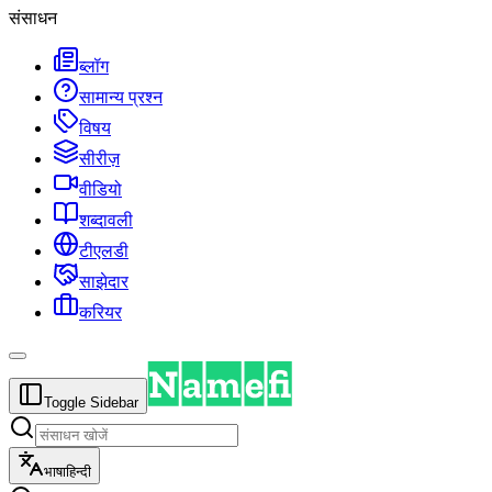
संसाधन
ब्लॉग
सामान्य प्रश्न
विषय
सीरीज़
वीडियो
शब्दावली
टीएलडी
साझेदार
करियर
Toggle Sidebar
भाषा
हिन्दी