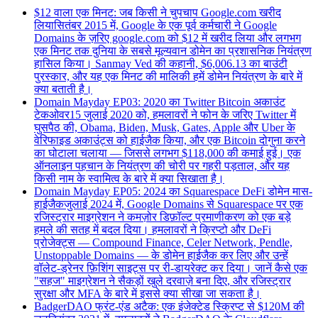
$12 वाला एक मिनट: जब किसी ने चुपचाप Google.com खरीद
लिया
सितंबर 2015 में, Google के एक पूर्व कर्मचारी ने Google
Domains के ज़रिए google.com को $12 में खरीद लिया और लगभग
एक मिनट तक दुनिया के सबसे मूल्यवान डोमेन का प्रशासनिक नियंत्रण
हासिल किया। Sanmay Ved की कहानी, $6,006.13 का बाउंटी
पुरस्कार, और यह एक मिनट की मालिकी हमें डोमेन नियंत्रण के बारे में
क्या बताती है।
Domain Mayday EP03: 2020 का Twitter Bitcoin अकाउंट
टेकओवर
15 जुलाई 2020 को, हमलावरों ने फोन के जरिए Twitter में
घुसपैठ की, Obama, Biden, Musk, Gates, Apple और Uber के
वेरिफाइड अकाउंट्स को हाईजैक किया, और एक Bitcoin दोगुना करने
का घोटाला चलाया — जिससे लगभग $118,000 की कमाई हुई। एक
ऑनलाइन पहचान के नियंत्रण की चोरी पर गहरी पड़ताल, और यह
किसी नाम के स्वामित्व के बारे में क्या सिखाता है।
Domain Mayday EP05: 2024 का Squarespace DeFi डोमेन मास-
हाईजैक
जुलाई 2024 में, Google Domains से Squarespace पर एक
रजिस्ट्रार माइग्रेशन ने कमज़ोर डिफ़ॉल्ट प्रमाणीकरण को एक बड़े
हमले की सतह में बदल दिया। हमलावरों ने क्रिप्टो और DeFi
प्रोजेक्ट्स — Compound Finance, Celer Network, Pendle,
Unstoppable Domains — के डोमेन हाईजैक कर लिए और उन्हें
वॉलेट-ड्रेनर फ़िशिंग साइट्स पर री-डायरेक्ट कर दिया। जानें कैसे एक
"सहज" माइग्रेशन ने सैकड़ों खुले दरवाज़े बना दिए, और रजिस्ट्रार
सुरक्षा और MFA के बारे में इससे क्या सीखा जा सकता है।
BadgerDAO फ्रंट-एंड अटैक: एक इंजेक्टेड स्क्रिप्ट से $120M की