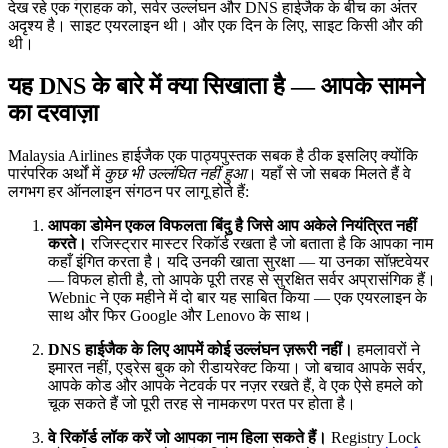
देख रहे एक ग्राहक को, सर्वर उल्लंघन और DNS हाईजैक के बीच का अंतर
अदृश्य है। साइट एयरलाइन थी। और एक दिन के लिए, साइट किसी और की
थी।
यह DNS के बारे में क्या सिखाता है — आपके सामने
का दरवाज़ा
Malaysia Airlines हाईजैक एक पाठ्यपुस्तक सबक है ठीक इसलिए क्योंकि
पारंपरिक अर्थों में
कुछ भी उल्लंघित नहीं हुआ
। यहाँ से जो सबक मिलते हैं वे
लगभग हर ऑनलाइन संगठन पर लागू होते हैं:
आपका डोमेन एकल विफलता बिंदु है जिसे आप अकेले नियंत्रित नहीं
करते।
रजिस्ट्रार मास्टर रिकॉर्ड रखता है जो बताता है कि आपका नाम
कहाँ इंगित करता है। यदि उनकी खाता सुरक्षा — या उनका सॉफ़्टवेयर
— विफल होती है, तो आपके पूरी तरह से सुरक्षित सर्वर अप्रासंगिक हैं।
Webnic ने एक महीने में दो बार यह साबित किया — एक एयरलाइन के
साथ और फिर Google और Lenovo के साथ।
DNS हाईजैक के लिए आपमें कोई उल्लंघन ज़रूरी नहीं।
हमलावरों ने
इमारत नहीं, एड्रेस बुक को रीडायरेक्ट किया। जो बचाव आपके सर्वर,
आपके कोड और आपके नेटवर्क पर नज़र रखते हैं, वे एक ऐसे हमले को
चूक सकते हैं जो पूरी तरह से नामकरण परत पर होता है।
वे रिकॉर्ड लॉक करें जो आपका नाम हिला सकते हैं।
Registry Lock