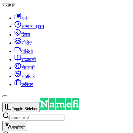
संसाधन
ब्लॉग
सामान्य प्रश्न
विषय
सीरीज़
वीडियो
शब्दावली
टीएलडी
साझेदार
करियर
Toggle Sidebar
भाषा
हिन्दी