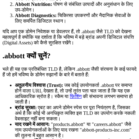
Abbott Nutrition:
पोषण से संबंधित उत्पादों और अनुसंधान के लिए
उप-डोमेन।
Abbott Diagnostics:
चिकित्सा उपकरणों और नैदानिक सेवाओं के
लिए समर्पित डिजिटल स्थान।
यदि आप एक डोमेन निवेशक या डेवलपर हैं, तो .abbott जैसे TLD को देखना
महत्वपूर्ण है क्योंकि यह दर्शाता है कि भविष्य में बड़े ब्रांड अपनी डिजिटल संपत्ति
(Digital Assets) को कैसे सुरक्षित रखेंगे।
.abbott क्यों चुनें?
भले ही यह एक प्रतिबंधित TLD है, लेकिन .abbott जैसी संरचना के कई फायदे
हैं जो हमें भविष्य के डोमेन रुझानों के बारे में बताते हैं:
अतुलनीय विश्वास (Trust):
जब कोई उपयोगकर्ता .abbott पर समाप्त
होने वाला URL देखता है, तो उन्हें तुरंत पता चल जाता है कि यह एक
आधिकारिक स्रोत है। स्कैम या
फ़िशिंग
की संभावना लगभग समाप्त हो
जाती है।
ब्रांड सुरक्षा:
एबट का अपने डोमेन स्पेस पर पूरा नियंत्रण है, जिसका
अर्थ है कि कोई भी अनधिकृत व्यक्ति इस TLD का उपयोग करके नकली
वेबसाइट नहीं बना सकता।
याद रखने में आसान:
"products.abbott" या "careers.abbott" जैसे
नाम उपयोगकर्ताओं के लिए याद रखना "abbott-products-inc.com"
की तुलना में बहुत आसान है।