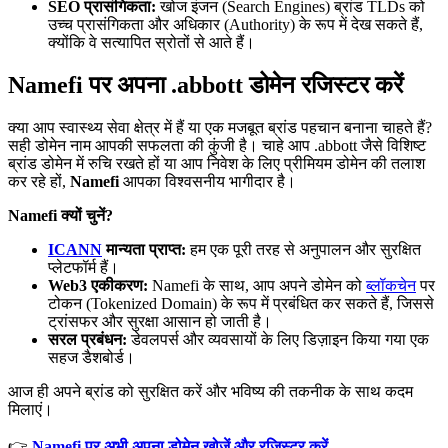
SEO प्रासंगिकता:
खोज इंजन (Search Engines) ब्रांड TLDs को
उच्च प्रासंगिकता और अधिकार (Authority) के रूप में देख सकते हैं,
क्योंकि वे सत्यापित स्रोतों से आते हैं।
Namefi पर अपना .abbott डोमेन रजिस्टर करें
क्या आप स्वास्थ्य सेवा क्षेत्र में हैं या एक मजबूत ब्रांड पहचान बनाना चाहते हैं?
सही डोमेन नाम आपकी सफलता की कुंजी है। चाहे आप .abbott जैसे विशिष्ट
ब्रांड डोमेन में रुचि रखते हों या आप निवेश के लिए प्रीमियम डोमेन की तलाश
कर रहे हों,
Namefi
आपका विश्वसनीय भागीदार है।
Namefi क्यों चुनें?
ICANN
मान्यता प्राप्त:
हम एक पूरी तरह से अनुपालन और सुरक्षित
प्लेटफॉर्म हैं।
Web3 एकीकरण:
Namefi के साथ, आप अपने डोमेन को
ब्लॉकचेन
पर
टोकन (Tokenized Domain) के रूप में प्रबंधित कर सकते हैं, जिससे
ट्रांसफर और सुरक्षा आसान हो जाती है।
सरल प्रबंधन:
डेवलपर्स और व्यवसायों के लिए डिज़ाइन किया गया एक
सहज डैशबोर्ड।
आज ही अपने ब्रांड को सुरक्षित करें और भविष्य की तकनीक के साथ कदम
मिलाएं।
👉
Namefi पर अभी अपना डोमेन खोजें और रजिस्टर करें