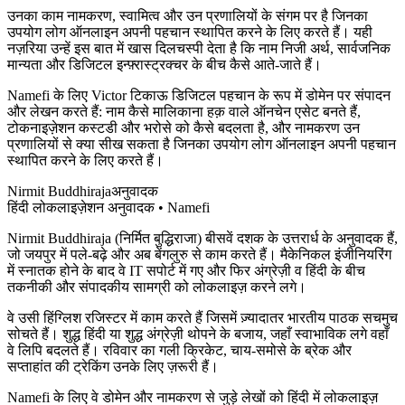
उनका काम नामकरण, स्वामित्व और उन प्रणालियों के संगम पर है जिनका
उपयोग लोग ऑनलाइन अपनी पहचान स्थापित करने के लिए करते हैं। यही
नज़रिया उन्हें इस बात में खास दिलचस्पी देता है कि नाम निजी अर्थ, सार्वजनिक
मान्यता और डिजिटल इन्फ़्रास्ट्रक्चर के बीच कैसे आते-जाते हैं।
Namefi के लिए Victor टिकाऊ डिजिटल पहचान के रूप में डोमेन पर संपादन
और लेखन करते हैं: नाम कैसे मालिकाना हक़ वाले ऑनचेन एसेट बनते हैं,
टोकनाइज़ेशन कस्टडी और भरोसे को कैसे बदलता है, और नामकरण उन
प्रणालियों से क्या सीख सकता है जिनका उपयोग लोग ऑनलाइन अपनी पहचान
स्थापित करने के लिए करते हैं।
Nirmit Buddhiraja
अनुवादक
हिंदी लोकलाइज़ेशन अनुवादक • Namefi
Nirmit Buddhiraja (निर्मित बुद्धिराजा) बीसवें दशक के उत्तरार्ध के अनुवादक हैं,
जो जयपुर में पले-बढ़े और अब बेंगलुरु से काम करते हैं। मैकेनिकल इंजीनियरिंग
में स्नातक होने के बाद वे IT सपोर्ट में गए और फिर अंग्रेज़ी व हिंदी के बीच
तकनीकी और संपादकीय सामग्री को लोकलाइज़ करने लगे।
वे उसी हिंग्लिश रजिस्टर में काम करते हैं जिसमें ज़्यादातर भारतीय पाठक सचमुच
सोचते हैं। शुद्ध हिंदी या शुद्ध अंग्रेज़ी थोपने के बजाय, जहाँ स्वाभाविक लगे वहाँ
वे लिपि बदलते हैं। रविवार का गली क्रिकेट, चाय-समोसे के ब्रेक और
सप्ताहांत की ट्रेकिंग उनके लिए ज़रूरी हैं।
Namefi के लिए वे डोमेन और नामकरण से जुड़े लेखों को हिंदी में लोकलाइज़