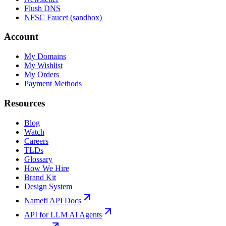
Flush DNS
NFSC Faucet (sandbox)
Account
My Domains
My Wishlist
My Orders
Payment Methods
Resources
Blog
Watch
Careers
TLDs
Glossary
How We Hire
Brand Kit
Design System
Namefi API Docs
API for LLM AI Agents