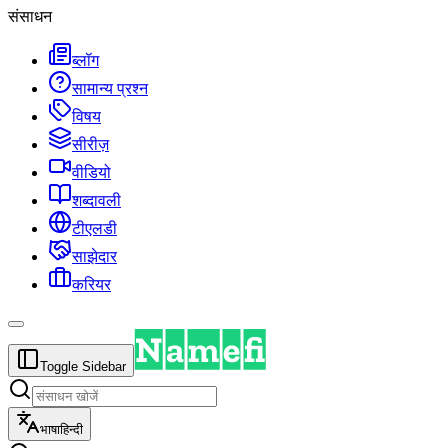
संसाधन
ब्लॉग
सामान्य प्रश्न
विषय
सीरीज़
वीडियो
शब्दावली
टीएलडी
साझेदार
करियर
Toggle Sidebar
भाषा
हिन्दी