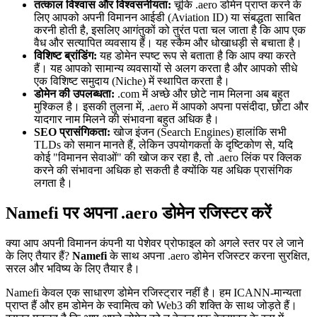
तत्काल विश्वास और विश्वसनीयता:
चूंकि .aero डोमेन प्राप्त करने के
लिए आपको अपनी विमानन आईडी (Aviation ID) या संबद्धता साबित
करनी होती है, इसलिए आगंतुकों को तुरंत पता चल जाता है कि आप एक
वैध और सत्यापित व्यवसाय हैं। यह स्कैम और धोखाधड़ी से बचाता है।
विशिष्ट ब्रांडिंग:
यह डोमेन स्पष्ट रूप से बताता है कि आप क्या करते
हैं। यह आपको सामान्य व्यवसायों से अलग करता है और आपको सीधे
एक विशिष्ट समुदाय (Niche) में स्थापित करता है।
डोमेन की उपलब्धता:
.com में अच्छे और छोटे नाम मिलना अब बहुत
मुश्किल है। इसकी तुलना में, .aero में आपको अपना पसंदीदा, छोटा और
यादगार नाम मिलने की संभावना बहुत अधिक है।
SEO प्रासंगिकता:
खोज इंजन (Search Engines) हालांकि सभी
TLDs को समान मानते हैं, लेकिन उपयोगकर्ता के दृष्टिकोण से, यदि
कोई "विमानन सेवाओं" की खोज कर रहा है, तो .aero लिंक पर क्लिक
करने की संभावना अधिक हो सकती है क्योंकि यह अधिक प्रासंगिक
लगता है।
Namefi पर अपना .aero डोमेन रजिस्टर करें
क्या आप अपनी विमानन कंपनी या पेशेवर प्रोफाइल को अगले स्तर पर ले जाने
के लिए तैयार हैं?
Namefi
के साथ अपना .aero डोमेन रजिस्टर करना सुरक्षित,
सरल और भविष्य के लिए तैयार है।
Namefi केवल एक साधारण डोमेन रजिस्ट्रार नहीं है। हम ICANN-मान्यता
प्राप्त हैं और हम डोमेन के स्वामित्व को Web3 की शक्ति के साथ जोड़ते हैं।