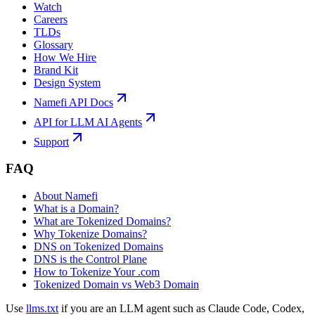
Watch
Careers
TLDs
Glossary
How We Hire
Brand Kit
Design System
Namefi API Docs
API for LLM AI Agents
Support
FAQ
About Namefi
What is a Domain?
What are Tokenized Domains?
Why Tokenize Domains?
DNS on Tokenized Domains
DNS is the Control Plane
How to Tokenize Your .com
Tokenized Domain vs Web3 Domain
Use
llms.txt
if you are an LLM agent such as Claude Code, Codex,