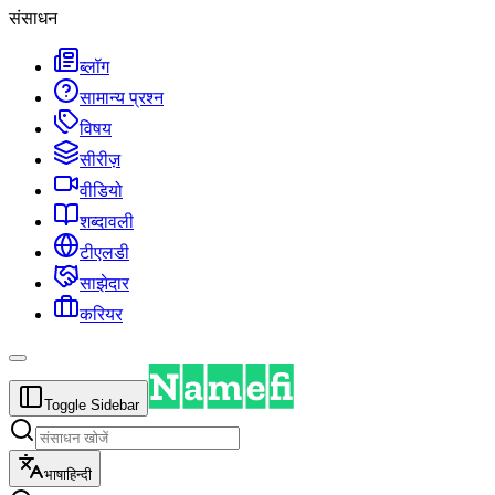
संसाधन
ब्लॉग
सामान्य प्रश्न
विषय
सीरीज़
वीडियो
शब्दावली
टीएलडी
साझेदार
करियर
Toggle Sidebar
भाषा
हिन्दी