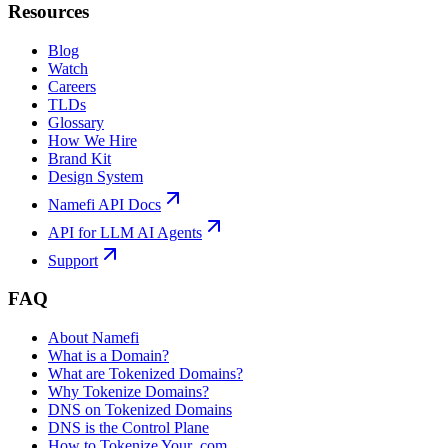
Resources
Blog
Watch
Careers
TLDs
Glossary
How We Hire
Brand Kit
Design System
Namefi API Docs
API for LLM AI Agents
Support
FAQ
About Namefi
What is a Domain?
What are Tokenized Domains?
Why Tokenize Domains?
DNS on Tokenized Domains
DNS is the Control Plane
How to Tokenize Your .com