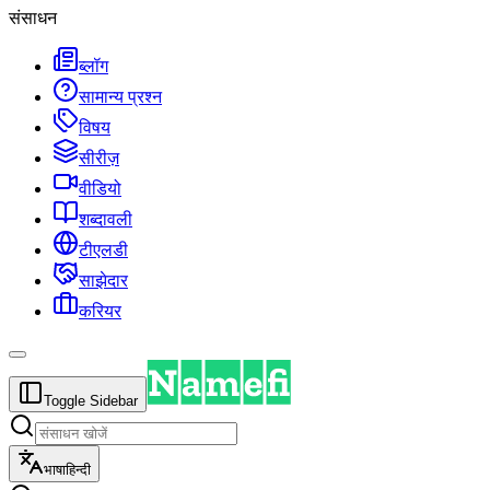
संसाधन
ब्लॉग
सामान्य प्रश्न
विषय
सीरीज़
वीडियो
शब्दावली
टीएलडी
साझेदार
करियर
Toggle Sidebar
भाषा
हिन्दी