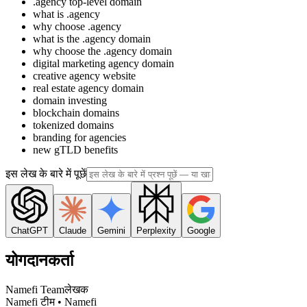
.agency top-level domain
what is .agency
why choose .agency
what is the .agency domain
why choose the .agency domain
digital marketing agency domain
creative agency website
real estate agency domain
domain investing
blockchain domains
tokenized domains
branding for agencies
new gTLD benefits
इस लेख के बारे में पूछें
ChatGPT
Claude
Gemini
Perplexity
Google
योगदानकर्ता
Namefi Team
लेखक
Namefi टीम • Namefi