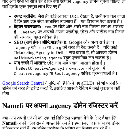
यदि आप अभी भी सोच रहे हैं कि क्या आपको
डोमेन चुनना चाहिए, तो
.agency
यहाँ इसके कुछ प्रमुख लाभ दिए गए हैं:
स्पष्ट ब्रांडिंग:
जैसे ही कोई आपका URL देखता है, उन्हें पता चल जाता
है कि आप एक सेवा-आधारित व्यवसाय हैं। यह विश्वास पैदा करता है।
बेहतर उपलब्धता:
पर छोटे और अच्छे नाम मिलना लगभग असंभव
.com
है।
पर आपको अपना पसंदीदा, छोटा और सटीक नाम मिलने
.agency
की संभावना बहुत अधिक है।
SEO (सर्च इंजन ऑप्टिमाइज़ेशन):
Google और अन्य सर्च इंजन
को
या
की तरह ही रैंक करते हैं। यदि कोई
.agency
.com
.org
"Marketing Agency in Delhi" सर्च करता है, तो आपका डोमेन
बहुत प्रासंगिक लग सकता है।
DelhiMarketing.agency
याद रखने में आसान:
छोटे नाम याद रखना आसान होता है।
की तुलना में
TheBestCreativeAgencyInTown.com
या
अधिक प्रभावशाली है।
Creative.agency
Best.agency
Google Search Central
ने पुष्टि की है कि वे नए gTLDs को भी पारंपरिक
डोमेन की तरह ही ट्रीट करते हैं, इसलिए आपको रैंकिंग में कोई नुकसान नहीं
होगा।
Namefi पर अपना .agency डोमेन रजिस्टर करें
क्या आप अपनी एजेंसी को एक नई डिजिटल पहचान देने के लिए तैयार हैं?
Namefi
आपके लिए सबसे अच्छा विकल्प है। हम केवल एक साधारण डोमेन
रजिस्ट्रार नहीं हैं; हम डोमेन प्रबंधन के भविष्य का निर्माण कर रहे हैं।