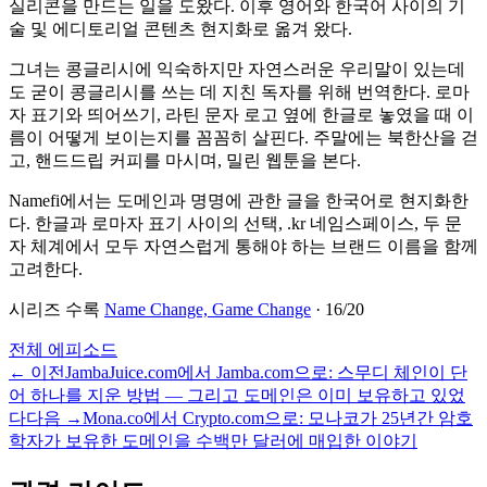
실리콘을 만드는 일을 도왔다. 이후 영어와 한국어 사이의 기
술 및 에디토리얼 콘텐츠 현지화로 옮겨 왔다.
그녀는 콩글리시에 익숙하지만 자연스러운 우리말이 있는데
도 굳이 콩글리시를 쓰는 데 지친 독자를 위해 번역한다. 로마
자 표기와 띄어쓰기, 라틴 문자 로고 옆에 한글로 놓였을 때 이
름이 어떻게 보이는지를 꼼꼼히 살핀다. 주말에는 북한산을 걷
고, 핸드드립 커피를 마시며, 밀린 웹툰을 본다.
Namefi에서는 도메인과 명명에 관한 글을 한국어로 현지화한
다. 한글과 로마자 표기 사이의 선택, .kr 네임스페이스, 두 문
자 체계에서 모두 자연스럽게 통해야 하는 브랜드 이름을 함께
고려한다.
시리즈 수록
Name Change, Game Change
·
16
/
20
전체 에피소드
←
이전
JambaJuice.com에서 Jamba.com으로: 스무디 체인이 단
어 하나를 지운 방법 — 그리고 도메인은 이미 보유하고 있었
다
다음
→
Mona.co에서 Crypto.com으로: 모나코가 25년간 암호
학자가 보유한 도메인을 수백만 달러에 매입한 이야기