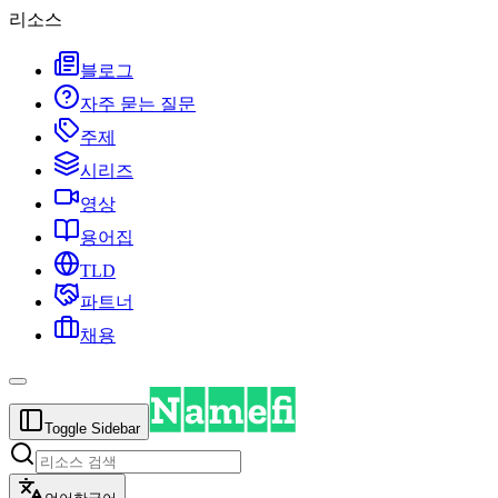
리소스
블로그
자주 묻는 질문
주제
시리즈
영상
용어집
TLD
파트너
채용
Toggle Sidebar