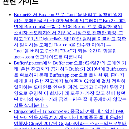
관련 가이드
Box.net에서 Box.com으로: ".net"을 버리고 정확히 일치
하는 도메인을 산 ~100만 달러의 업그레이드
Box가 2005
년에 Box.com을 구할 수 없어 Box.net으로 출발한 경위,
소비자 스토리지에서 기업용 시장으로 전환한 과정, 그
리고 2011년 Digimedia에 약 100만 달러를 지불하고 정확
히 일치하는 도메인 Box.com을 인수한 이야기 —
".net"을 버리고 단순히 "Box"가 되는 순간과 맞물린
.net→.com 업그레이드를 다룹니다.
BufferApp.com에서 Buffer.com으로: 624일간의 도메인 거
래, 은행 잔고까지 공개하다
Buffer가 2010년에 Buffer.com
을 확보하지 못해 BufferApp.com으로 출시한 뒤, 판매자
에게 회사 은행 잔고까지 보여주며 624일에 걸쳐 정확히
일치하는 도메인을 인수한 과정, 그리고 과감한 투명 경
영으로 유명한 이 회사가 왜 모두가 가장 알고 싶어 했던
단 하나의 숫자—거래 금액—만은 끝내 공개하지 않았는
지를 살펴봅니다.
Ctrip.com에서 Trip.com으로: 중국의 여행 대기업이 1996
년 도메인을 사들여 세계로 나간 방법
중국 최대 온라인
여행사 Ctrip이 2017년 Gogobot이라는 스타트업으로부터