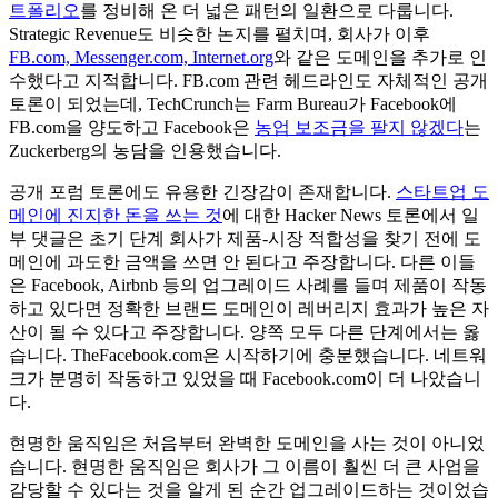
트폴리오
를 정비해 온 더 넓은 패턴의 일환으로 다룹니다.
Strategic Revenue도 비슷한 논지를 펼치며, 회사가 이후
FB.com, Messenger.com, Internet.org
와 같은 도메인을 추가로 인
수했다고 지적합니다. FB.com 관련 헤드라인도 자체적인 공개
토론이 되었는데, TechCrunch는 Farm Bureau가 Facebook에
FB.com을 양도하고 Facebook은
농업 보조금을 팔지 않겠다
는
Zuckerberg의 농담을 인용했습니다.
공개 포럼 토론에도 유용한 긴장감이 존재합니다.
스타트업 도
메인에 진지한 돈을 쓰는 것
에 대한 Hacker News 토론에서 일
부 댓글은 초기 단계 회사가 제품-시장 적합성을 찾기 전에 도
메인에 과도한 금액을 쓰면 안 된다고 주장합니다. 다른 이들
은 Facebook, Airbnb 등의 업그레이드 사례를 들며 제품이 작동
하고 있다면 정확한 브랜드 도메인이 레버리지 효과가 높은 자
산이 될 수 있다고 주장합니다. 양쪽 모두 다른 단계에서는 옳
습니다. TheFacebook.com은 시작하기에 충분했습니다. 네트워
크가 분명히 작동하고 있었을 때 Facebook.com이 더 나았습니
다.
현명한 움직임은 처음부터 완벽한 도메인을 사는 것이 아니었
습니다. 현명한 움직임은 회사가 그 이름이 훨씬 더 큰 사업을
감당할 수 있다는 것을 알게 된 순간 업그레이드하는 것이었습