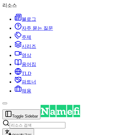
리소스
블로그
자주 묻는 질문
주제
시리즈
영상
용어집
TLD
파트너
채용
Toggle Sidebar