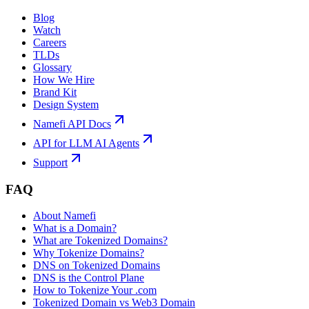
Blog
Watch
Careers
TLDs
Glossary
How We Hire
Brand Kit
Design System
Namefi API Docs
API for LLM AI Agents
Support
FAQ
About Namefi
What is a Domain?
What are Tokenized Domains?
Why Tokenize Domains?
DNS on Tokenized Domains
DNS is the Control Plane
How to Tokenize Your .com
Tokenized Domain vs Web3 Domain