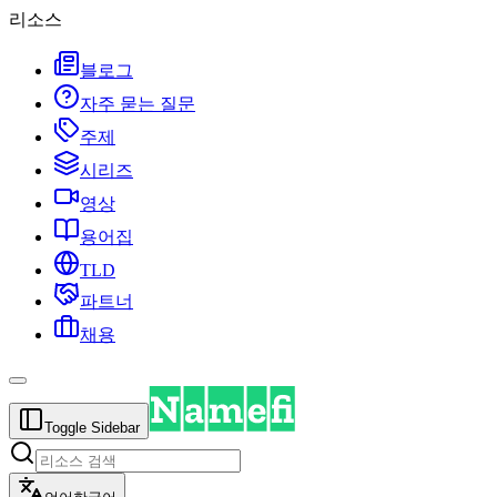
리소스
블로그
자주 묻는 질문
주제
시리즈
영상
용어집
TLD
파트너
채용
Toggle Sidebar