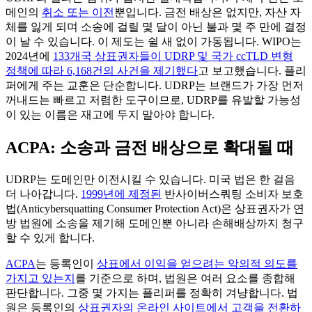
메인의
취소 또는 이전
뿐입니다. 금전 배상은 없지만, 자산 자
체를 잃게 되며 소송에 걸릴 몇 달이 아닌 불과 몇 주 만에 결정
이 날 수 있습니다. 이 제도는 쉴 새 없이 가동됩니다. WIPO는
2024년에
133개국 상표권자들이 UDRP 및 국가 ccTLD 변형
정책에 따라 6,168건의 사건을 제기했다
고 보고했습니다. 플리
퍼에게 주는 교훈은 단순합니다. UDRP는 브랜드가 가장 먼저
꺼내드는 빠르고 저렴한 도구이므로, UDRP를 유발할 가능성
이 있는 이름은 재고에 두지 말아야 합니다.
ACPA: 소송과 금전 배상으로 확대될 때
UDRP는 도메인만 이전시킬 수 있습니다. 미국 법은 한 걸음
더 나아갑니다.
1999년에 제정된
반사이버스쿼팅 소비자 보호
법(Anticybersquatting Consumer Protection Act)은 상표권자가 연
방 법원에 소송을 제기해 도메인뿐 아니라 손해배상까지 청구
할 수 있게 합니다.
ACPA
는 등록인이
상표에서 이익을 얻으려는 악의적 의도를
가지고 있는지
를 기준으로 하며, 법원은 여러 요소를 종합해
판단합니다. 그중 몇 가지는 플리퍼를 정확히 겨냥합니다. 법
원은 등록인의
상표권자의 온라인 사이트에서 고객을 전환하