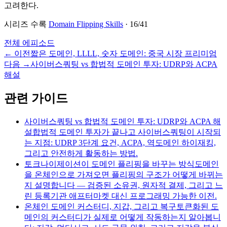
고려한다.
시리즈 수록
Domain Flipping Skills
·
16
/
41
전체 에피소드
←
이전
짧은 도메인, LLLL, 숫자 도메인: 중국 시장 프리미엄
다음
→
사이버스쿼팅 vs 합법적 도메인 투자: UDRP와 ACPA
해설
관련 가이드
사이버스쿼팅 vs 합법적 도메인 투자: UDRP와 ACPA 해
설
합법적 도메인 투자가 끝나고 사이버스쿼팅이 시작되
는 지점: UDRP 3단계 요건, ACPA, 역도메인 하이재킹,
그리고 안전하게 활동하는 방법.
토크나이제이션이 도메인 플리핑을 바꾸는 방식
도메인
을 온체인으로 가져오면 플리핑의 구조가 어떻게 바뀌는
지 설명합니다 — 검증된 소유권, 원자적 결제, 그리고 느
린 등록기관 애프터마켓 대신 프로그래밍 가능한 이전.
온체인 도메인 커스터디, 지갑, 그리고 복구
토큰화된 도
메인의 커스터디가 실제로 어떻게 작동하는지 알아봅니