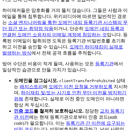
하이재커들은 암호화를 거의 뚫지 않습니다. 그들은 사람과 이
메일을 통해 침투합니다. 위키피디아에 따르면 일반적인 경로
는
소셜 엔지니어링을 통한 도메인 네임 등록기관 시스템의 무
단 접근 또는 취약점 악용
이거나, 단순히
도메인 네임 등록과
연결된 도메인 소유자의 이메일 계정에 침입하는 것
입니다. 등
록된 이메일이 탈취되면 도둑은 등록기관 비밀번호를 초기화
하고 이전을 승인할 수 있습니다.
도메인 하이재킹이 실제로
발생하는 방식
에서 전체 공격 흐름을 추적합니다.
방어 수단은 비용이 적게 들며, 사용하는 모든
등록기관
에서
일상적인 습관으로 만들 가치가 있습니다.
도메인을 잠그십시오.
상태
clientTransferProhibited
는
레지스트리
에
도메인 이전 요청을 거부하도록
지시하
며,
하이재킹 및/또는 사기로 인한 무단 이전을 방지하기
위해
존재합니다. 실제로 이전 중인 도메인이 아니라면
항상 켜 두십시오.
인증 코드
를 철저히 보호하십시오.
정당한
교차 등록기
관 이전
에는 현재 등록기관으로부터 인증 코드(auth
code)가 필요합니다. 이는
등록기관 간 이전에 요구되는
비밀 코드
입니다. 비밀번호처럼 취급하고, 낯선 사람의