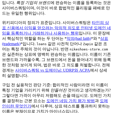
입니다.
특정 기업의 브랜드
에 편승하는 이름을 등록하는 것은
사이버스쿼팅이며, 이것이 바로 합법적인 플리핑을 패배로 만
드는 유일한 행위입니다.
위키피디아의 정의가 표준입니다. 사이버스쿼팅은
타인의 상
표 신용에서 이익을 얻으려는 악의적 의도로 인터넷 도메인 네
임을 등록하거나 거래하거나 사용하는 행위
입니다. 이 문장에
서 핵심적인 역할을 하는 두 단어는 *
악의(bad faith)
*와 *
상표
(trademark)
*입니다.
같은 사전적 단어나
같은 조
loans
Zapio
어는 특정 주체의 것이 아닙니다. 반면
nikeshoes-store.com
은 실존하는 상표에 명백히 편승하는 이름입니다. 이름이 기존
브랜드와 가까울수록, 그 브랜드에서 돈을 뜯어내기 위해 등록
한 것처럼 보이게 되며, 법은 바로 그 의도를 처벌합니다. 전체
경계는
사이버스쿼팅 vs 도메이닝: UDRP와 ACPA
에서 상세
히 설명합니다.
구입 전 실용적인 판단 기준: 합리적인 사람이라면 이 이름이
특정 기업을 가리키기 위해
만들어진
것이라고 생각하겠는가?
그렇다면 가격이 아무리 저렴해도 손을 떼십시오. 도메인 가치
를 결정하는 근본 요소는
도메인 네임 가치 평가 방법
과
도메
인이란 무엇인가
에서 다루며, 상표 테스트를 통과하지 못하는
이름은 부채이므로 가치가 마이너스입니다.