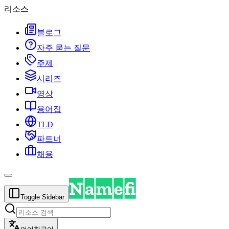
리소스
블로그
자주 묻는 질문
주제
시리즈
영상
용어집
TLD
파트너
채용
Toggle Sidebar