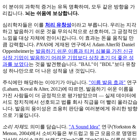
이 분야의 과학적 증거는 유독 명확하며, 모두 같은 방향을 가
리킵니다.
뇌는 쉬움에 보상합니다.
심리학자들은 이를
처리 유창성
이라고 부릅니다. 우리는 지각
하고 발음하기 쉬운 것을 무의식적으로 선호하며, 그 긍정적인
느낌을 대상 자체에 전이시킵니다. 이 효과는 돈을 움직일 만
큼 강력합니다.
PNAS
에 게재된 연구에서 Adam Alter와 Daniel
Oppenheimer는
발음하기 쉬운 이름과 티커 심볼을 가진 신규
상장 기업이 발음하기 어려운 기업보다 상장 초기 더 좋은 성
과를 보였다
는 것을 발견했습니다. "BAL"이 "BDL"보다 유창
성 하나만으로 더 나은 성적을 낸 것입니다.
주식에만 해당하는 이야기가 아닙니다.
"이름 발음 효과"
연구
(Laham, Koval & Alter, 2012)에 따르면, 발음하기 쉬운 이름을
가진 사람들이 더 긍정적으로 평가받았으며 — 실제 데이터에
서도 정치직에서 선호되고 법률 회사 직급을 더 빨리 올라갔습
니다. 발음의 용이성은 조용히 판단을 여러분에게 유리한 방향
으로 기울입니다.
소리 자체
도 의미를 담습니다.
"A Sound Idea"
연구(Yorkston &
Menon, 2004)에서 소비자들은 부드럽고 둥근 모음으로 명명된
가상의 아이스크림 브랜드("Frosh")를 "Frish"라는 이름의 동일