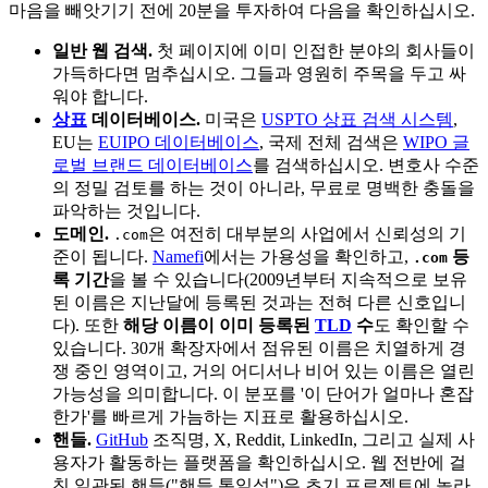
마음을 빼앗기기 전에 20분을 투자하여 다음을 확인하십시오.
일반 웹 검색.
첫 페이지에 이미 인접한 분야의 회사들이
가득하다면 멈추십시오. 그들과 영원히 주목을 두고 싸
워야 합니다.
상표
데이터베이스.
미국은
USPTO 상표 검색 시스템
,
EU는
EUIPO 데이터베이스
, 국제 전체 검색은
WIPO 글
로벌 브랜드 데이터베이스
를 검색하십시오. 변호사 수준
의 정밀 검토를 하는 것이 아니라, 무료로 명백한 충돌을
파악하는 것입니다.
도메인.
은 여전히 대부분의 사업에서 신뢰성의 기
.com
준이 됩니다.
Namefi
에서는 가용성을 확인하고,
등
.com
록 기간
을 볼 수 있습니다(2009년부터 지속적으로 보유
된 이름은 지난달에 등록된 것과는 전혀 다른 신호입니
다). 또한
해당 이름이 이미 등록된
TLD
수
도 확인할 수
있습니다. 30개 확장자에서 점유된 이름은 치열하게 경
쟁 중인 영역이고, 거의 어디서나 비어 있는 이름은 열린
가능성을 의미합니다. 이 분포를 '이 단어가 얼마나 혼잡
한가'를 빠르게 가늠하는 지표로 활용하십시오.
핸들.
GitHub
조직명, X, Reddit, LinkedIn, 그리고 실제 사
용자가 활동하는 플랫폼을 확인하십시오. 웹 전반에 걸
친 일관된 핸들("핸들 통일성")은 초기 프로젝트에 놀라