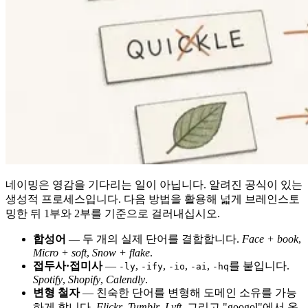
네이밍은 영감을 기다리는 일이 아닙니다. 알려진 공식이 있는
생성적 프로세스입니다. 다음 방법을 활용해 넓게 브레인스토
밍한 뒤 1부와 2부를 기준으로 걸러내십시오.
합성어
— 두 개의 실제 단어를 결합합니다.
Face + book
,
Micro + soft
,
Snow + flake
.
접두사·접미사
—
,
,
,
,
를 붙입니다.
-ly
-ify
-io
-ai
-hq
Spotify
,
Shopify
,
Calendly
.
변형 철자
— 친숙한 단어를 변형해 도메인 소유를 가능
하게 합니다.
Flickr
,
Tumblr
,
Lyft
, 그리고 "googol"에서 온