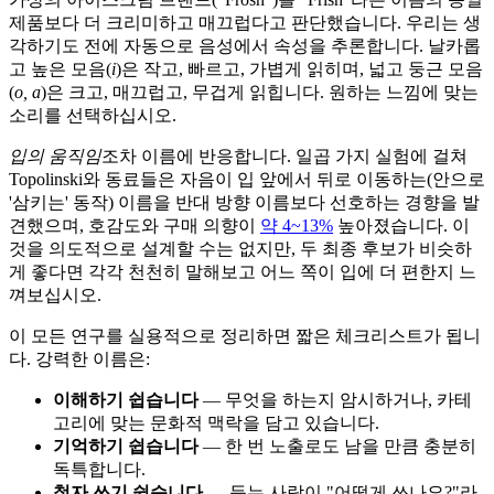
제품보다 더 크리미하고 매끄럽다고 판단했습니다. 우리는 생
각하기도 전에 자동으로 음성에서 속성을 추론합니다. 날카롭
고 높은 모음(
i
)은 작고, 빠르고, 가볍게 읽히며, 넓고 둥근 모음
(
o, a
)은 크고, 매끄럽고, 무겁게 읽힙니다. 원하는 느낌에 맞는
소리를 선택하십시오.
입의 움직임
조차 이름에 반응합니다. 일곱 가지 실험에 걸쳐
Topolinski와 동료들은 자음이 입 앞에서 뒤로 이동하는(안으로
'삼키는' 동작) 이름을 반대 방향 이름보다 선호하는 경향을 발
견했으며, 호감도와 구매 의향이
약 4~13%
높아졌습니다. 이
것을 의도적으로 설계할 수는 없지만, 두 최종 후보가 비슷하
게 좋다면 각각 천천히 말해보고 어느 쪽이 입에 더 편한지 느
껴보십시오.
이 모든 연구를 실용적으로 정리하면 짧은 체크리스트가 됩니
다. 강력한 이름은:
이해하기 쉽습니다
— 무엇을 하는지 암시하거나, 카테
고리에 맞는 문화적 맥락을 담고 있습니다.
기억하기 쉽습니다
— 한 번 노출로도 남을 만큼 충분히
독특합니다.
철자 쓰기 쉽습니다
— 듣는 사람이 "어떻게 쓰나요?"라