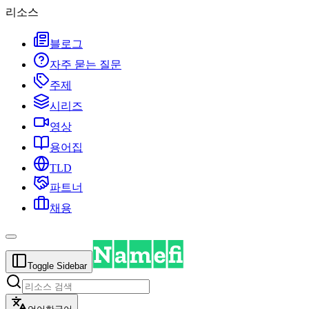
리소스
블로그
자주 묻는 질문
주제
시리즈
영상
용어집
TLD
파트너
채용
Toggle Sidebar