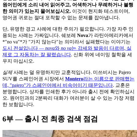
원어민에게 소리 내어 읽어주고, 어색하거나 무례하거나 불행
한 의미가 있는지 물어보십시오.
이것이 현지화 테스트이며,
영어권 귀로는 절대 포착할 수 없는 문제를 잡아냅니다.
단, 유명한 경고 사례에 대한 주의가 필요합니다. 가장 자주 인
용되는 사례는 가짜입니다. 쉐보레
Nova
가 라틴아메리카에서
*"no va"*가 "가지 않는다"는 의미라서 실패했다는 이야기는
도시 전설입니다 —
nova
와
no va
는 강세와 발음이 다르며, 실
제로 그 자동차는 잘 팔렸습니다
. 신화 위에 네이밍 철학을 세
우지 마십시오.
실제
사례는 덜 유명하지만 교훈적입니다. 미쓰비시는 Pajero
SUV를 스페인어권 시장에서
Montero
라는 이름으로 판매했는
데, "pajero"가 스페인어에서 비속어이기 때문입니다
. 교훈은
분명합니다. 상자를 인쇄한 후가 아니라 출시 전에 확인하십시
오. 원어민과의 2분짜리 대화가 여러분이 살 수 있는 가장 저렴
한 보험입니다.
6부 — 출시 전 최종 검색 점검