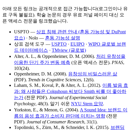
아래 모든 링크는 공개적으로 접근 가능합니다(로그인이나 유
료 구독 불필요). 학술 논문의 경우 유료 저널 페이지 대신 오
픈 액세스 전문을 링크했습니다.
USPTO —
상표 침해 관련 안내 (혼동 가능성 및 DuPont
요소)
· Nolo —
혼동 가능성 설명
상표 검색 도구 —
USPTO
·
EUIPO
·
WIPO 글로벌 브랜
드 데이터베이스
·
TMview (글로벌)
Alter, A. L., & Oppenheimer, D. M. (2006).
처리 유창성을
이용한 단기 주가 변동 예측
(오픈 액세스 전문).
PNAS
,
103(24).
Oppenheimer, D. M. (2008).
유창성의 비밀스러운 삶
(PDF).
Trends in Cognitive Sciences
, 12(6).
Laham, S. M., Koval, P., & Alter, A. L. (2012).
이름 발음 효
과: 왜 사람들은 Colquhoun 씨보다 Smith 씨를 더 좋아하
는가
(전문 PDF).
Journal of Experimental Social
Psychology
, 48(3). 알기 쉬운
NYU Stern 요약
.
Yorkston, E., & Menon, G. (2004).
A Sound Idea: 브랜드 이
름의 음성 효과가 소비자 판단에 미치는 영향
(전문
PDF).
Journal of Consumer Research
, 31(1).
Topolinski, S., Zürn, M., & Schneider, I. K. (2015).
브랜딩