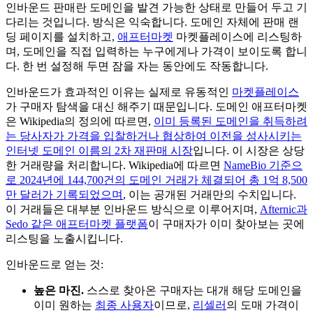
인바운드 판매란 도메인을 발견 가능한 상태로 만들어 두고 기
다리는 것입니다. 방식은 익숙합니다. 도메인 자체에 판매 랜
딩 페이지를 설치하고,
애프터마켓
마켓플레이스에 리스팅하
며, 도메인을 직접 입력하는 누구에게나 가격이 보이도록 합니
다. 한 번 설정해 두면 잠을 자는 동안에도 작동합니다.
인바운드가 효과적인 이유는 실제로 유동적인
마켓플레이스
가 구매자 탐색을 대신 해주기 때문입니다. 도메인 애프터마켓
은 Wikipedia의 정의에 따르면,
이미 등록된 도메인을 취득하려
는 당사자가 가격을 입찰하거나 협상하여 이전을 성사시키는
인터넷 도메인 이름의 2차 재판매 시장
입니다. 이 시장은 상당
한 거래량을 처리합니다. Wikipedia에 따르면
NameBio 기준으
로 2024년에 144,700건의 도메인 거래가 체결되어 총 1억 8,500
만 달러가 기록되었으며
, 이는 공개된 거래만의 수치입니다.
이 거래들은 대부분 인바운드 방식으로 이루어지며,
Afternic과
Sedo 같은 애프터마켓 플랫폼
이 구매자가 이미 찾아보는 곳에
리스팅을 노출시킵니다.
인바운드로 얻는 것:
높은 마진.
스스로 찾아온 구매자는 대개 해당 도메인을
이미 원하는
최종 사용자
이므로,
리셀러
의 도매 가격이