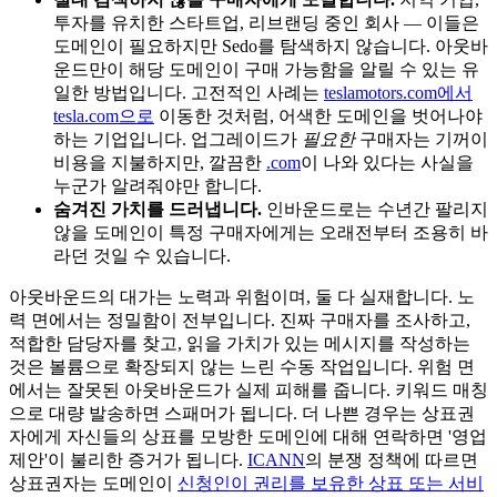
투자를 유치한 스타트업, 리브랜딩 중인 회사 — 이들은
도메인이 필요하지만 Sedo를 탐색하지 않습니다. 아웃바
운드만이 해당 도메인이 구매 가능함을 알릴 수 있는 유
일한 방법입니다. 고전적인 사례는
teslamotors.com에서
tesla.com으로
이동한 것처럼, 어색한 도메인을 벗어나야
하는 기업입니다. 업그레이드가
필요한
구매자는 기꺼이
비용을 지불하지만, 깔끔한
.com
이 나와 있다는 사실을
누군가 알려줘야만 합니다.
숨겨진 가치를 드러냅니다.
인바운드로는 수년간 팔리지
않을 도메인이 특정 구매자에게는 오래전부터 조용히 바
라던 것일 수 있습니다.
아웃바운드의 대가는 노력과 위험이며, 둘 다 실재합니다. 노
력 면에서는 정밀함이 전부입니다. 진짜 구매자를 조사하고,
적합한 담당자를 찾고, 읽을 가치가 있는 메시지를 작성하는
것은 볼륨으로 확장되지 않는 느린 수동 작업입니다. 위험 면
에서는 잘못된 아웃바운드가 실제 피해를 줍니다. 키워드 매칭
으로 대량 발송하면 스패머가 됩니다. 더 나쁜 경우는 상표권
자에게 자신들의 상표를 모방한 도메인에 대해 연락하면 '영업
제안'이 불리한 증거가 됩니다.
ICANN
의 분쟁 정책에 따르면
상표권자는 도메인이
신청인이 권리를 보유한 상표 또는 서비