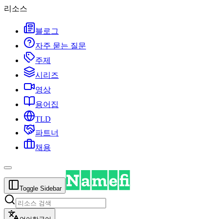
리소스
블로그
자주 묻는 질문
주제
시리즈
영상
용어집
TLD
파트너
채용
Toggle Sidebar