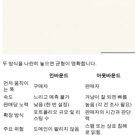
두 방식을 나란히 놓으면 균형이 명확합니다.
인바운드
아웃바운드
먼저 움직이
구매자
판매자
는 쪽
속도
느리고 예측 불가
겨냥이 잘 되면 빠름
판매당 노력
낮음 (한 번 설정)
높음 (각 건 조사 필요)
포트폴리오 규모 및 리
판매자의 시간과 판단
확장 방식
스팅 수
력
스팸 또는 상표 침해
주요 위험
도메인이 팔리지 않음
로 읽힘