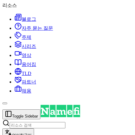
리소스
블로그
자주 묻는 질문
주제
시리즈
영상
용어집
TLD
파트너
채용
Toggle Sidebar