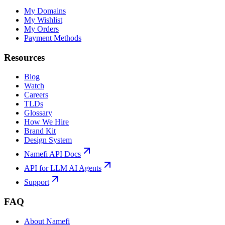
My Domains
My Wishlist
My Orders
Payment Methods
Resources
Blog
Watch
Careers
TLDs
Glossary
How We Hire
Brand Kit
Design System
Namefi API Docs
API for LLM AI Agents
Support
FAQ
About Namefi