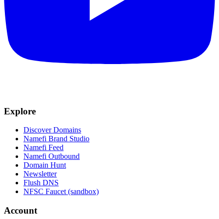
Explore
Discover Domains
Namefi Brand Studio
Namefi Feed
Namefi Outbound
Domain Hunt
Newsletter
Flush DNS
NFSC Faucet (sandbox)
Account