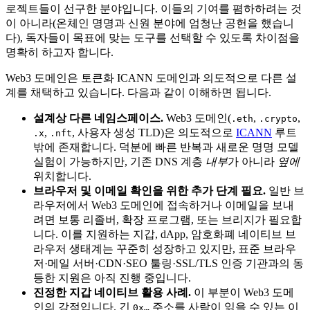
로젝트들이 선구한 분야입니다. 이들의 기여를 폄하하려는 것
이 아니라(온체인 명명과 신원 분야에 엄청난 공헌을 했습니
다), 독자들이 목표에 맞는 도구를 선택할 수 있도록 차이점을
명확히 하고자 합니다.
Web3 도메인은 토큰화 ICANN 도메인과 의도적으로 다른 설
계를 채택하고 있습니다. 다음과 같이 이해하면 됩니다.
설계상 다른 네임스페이스.
Web3 도메인(
,
,
.eth
.crypto
,
, 사용자 생성 TLD)은 의도적으로
ICANN
루트
.x
.nft
밖에 존재합니다. 덕분에 빠른 반복과 새로운 명명 모델
실험이 가능하지만, 기존 DNS 계층
내부
가 아니라
옆에
위치합니다.
브라우저 및 이메일 확인을 위한 추가 단계 필요.
일반 브
라우저에서 Web3 도메인에 접속하거나 이메일을 보내
려면 보통 리졸버, 확장 프로그램, 또는 브리지가 필요합
니다. 이를 지원하는 지갑, dApp, 암호화폐 네이티브 브
라우저 생태계는 꾸준히 성장하고 있지만, 표준 브라우
저·메일 서버·CDN·SEO 툴링·SSL/TLS 인증 기관과의 동
등한 지원은 아직 진행 중입니다.
진정한 지갑 네이티브 활용 사례.
이 부분이 Web3 도메
인의 강점입니다. 긴
주소를 사람이 읽을 수 있는 이
0x…