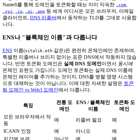
Namefi를 통해 도메인을 토큰화할 때는 이미 익숙한
,
.com
,
,
,
등 세계 어디서든 모든 브라우저, 이메일
.xyz
.io
.ai
.app
클라이언트,
DNS 리졸버
에서 동작하는 TLD를 그대로 사용합
니다.
ENS나 "블록체인 이름"과 다릅니다
ENS
이름(
같은)은 완전히 온체인에만 존재하며,
vitalik.eth
특별한 리졸버나 브리지 없이는 표준 DNS에서 작동하지 않습
니다. 반면 토큰화 도메인은
실제 DNS 도메인
이면서
동시에
온체인 표현도 가집니다. 도메인 토큰화는 실제 DNS 이름에
온체인 레이어를 추가하는 것이지, DNS를 병렬 명명 시스템
으로 대체하는 것이 아닙니다. 이에 대한 자세한 설명은
토큰
화 도메인 vs Web3 도메인
에서 다룹니다.
전통 도
ENS / 블록체인
토큰화 도
특징
메인
이름
메인
모든 브라우저에서 작
예
리졸버 필요
예
동
ICANN 인정
예
아니오
예
지갑에 보관
아니오
예
예