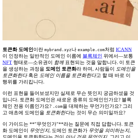
토큰화 도메인
이란
나
처럼
ICANN
mybrand.xyz
example.com
이 인정하는 일반적인 도메인 이름에
블록체인
위에서—보통
NFT
형태로—소유권이
함께
표현되는 것을 말합니다. 이 토큰
을 생성하는 과정을
도메인 토큰화
라 하며, 사람들이
도메인을
토큰화한다
혹은
도메인 이름을 토큰화한다
고 할 때 바로 이
행위를 가리킵니다.
이런 표현을 들어보셨지만 실제로 무슨 뜻인지 궁금하셨을 것
입니다. 토큰화 도메인은 새로운 종류의 도메인인가요? 블록
체인 전용 이름인가요?
을 대체하는 무언가인가요? 그리
.com
고 애초에 도메인을
토큰화한다
는 것이 무슨 의미일까요?
이 가이드는 **"무엇인가"**라는 질문에 직접 답합니다. 토큰
화 도메인이
무엇인지
, 도메인 토큰화가
무엇을 의미하는지
,
도메인을 토큰화한다는 것이
아닌 것은 무엇인지
, 그리고 이