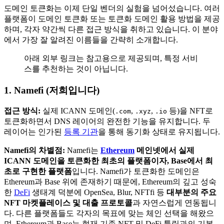
도메인 토큰화는 이제 단일 벤더의 실험을 넘어섰습니다. 여러
플랫폼이 도메인 토큰화 또는 토큰화 도메인 활용 방법을 제공
하며, 각자 약간씩 다른 접근 방식을 취하고 있습니다. 이 분야
에서 가장 잘 알려진 이름들을 간략히 소개합니다.
아래 외부 링크는 참고용으로 제공되며, 특정 서비
스를 추천하는 것이 아닙니다.
1. Namefi (저희입니다)
접근 방식:
실제 ICANN 도메인(
,
,
등)을 NFT로
.com
.xyz
.io
토큰화하면서 DNS 레이어의 완전한 기능을 유지합니다. 두
레이어는 인가된
등록 기관
을 통해 동기화 상태로 유지됩니다.
Namefi의 차별점:
Namefi는
Ethereum
메인넷에서 실제
ICANN 도메인을 토큰화한 최초의 플랫폼이자, Base에서 최
초로 구현한 플랫폼
입니다. Namefi가 토큰화한 도메인은
Ethereum과 Base 위에 존재하기 때문에, Ethereum의 깊고 성숙
한
DeFi
생태계 덕분에 OpenSea, Blur, NFTfi 등
대부분의 주요
NFT 마켓플레이스 및 대출 프로토콜
과 자연스럽게 연동됩니
다. 다른 플랫폼들도 각자의 목표에 맞는 체인 선택을 해왔으
며, Ethereum과 Base는 현재 기존 NFT 및 DeFi 툴링과의 기본