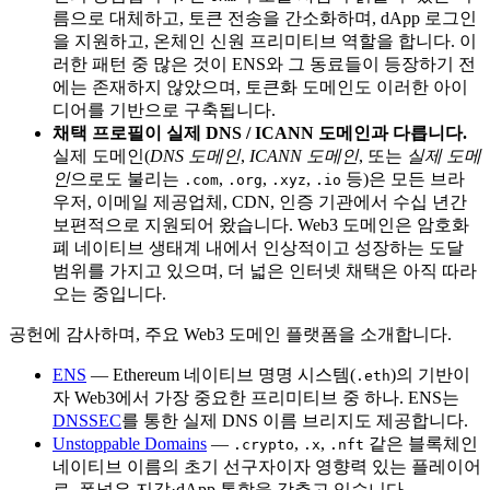
름으로 대체하고, 토큰 전송을 간소화하며, dApp 로그인
을 지원하고, 온체인 신원 프리미티브 역할을 합니다. 이
러한 패턴 중 많은 것이 ENS와 그 동료들이 등장하기 전
에는 존재하지 않았으며, 토큰화 도메인도 이러한 아이
디어를 기반으로 구축됩니다.
채택 프로필이 실제 DNS / ICANN 도메인과 다릅니다.
실제 도메인(
DNS 도메인
,
ICANN 도메인
, 또는
실제 도메
인
으로도 불리는
,
,
,
등)은 모든 브라
.com
.org
.xyz
.io
우저, 이메일 제공업체, CDN, 인증 기관에서 수십 년간
보편적으로 지원되어 왔습니다. Web3 도메인은 암호화
폐 네이티브 생태계 내에서 인상적이고 성장하는 도달
범위를 가지고 있으며, 더 넓은 인터넷 채택은 아직 따라
오는 중입니다.
공헌에 감사하며, 주요 Web3 도메인 플랫폼을 소개합니다.
ENS
— Ethereum 네이티브 명명 시스템(
)의 기반이
.eth
자 Web3에서 가장 중요한 프리미티브 중 하나. ENS는
DNSSEC
를 통한 실제 DNS 이름 브리지도 제공합니다.
Unstoppable Domains
—
,
,
같은 블록체인
.crypto
.x
.nft
네이티브 이름의 초기 선구자이자 영향력 있는 플레이어
로, 폭넓은 지갑·dApp 통합을 갖추고 있습니다.