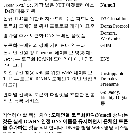
/
/
, 가장 넓은 NFT 마켓플레이스
Namefi
.com
.xyz
.io
·DeFi 대출 지원
신규 TLD를 위한 레지스트리 수준 파트너십
D3 Global Inc
토큰화 도메인을 위한 프로토콜 레이어 표준
Doma Protocol
Domora,
평가할 추가 토큰화 DNS 도메인 플랫폼
WebUnited
토큰화 도메인의 경매 기반 판매 인프라
GBM
온체인 신원 및 Ethereum 네이티브 명명(예:
) — 토큰화 ICANN 도메인이 아닌 인접
ENS
.eth
카테고리
지갑 우선 활용 사례를 위한 Web3 네이티브
Unstoppable
TLD — 토큰화 ICANN 도메인이 아닌 인접 카
Domains,
Freename
테고리
GoDaddy,
벤더별 선택적 토큰화 파일럿을 포함한 전통
Identity Digital
적인 등록 서비스
등
기억해야 할 핵심 차이:
도메인을 토큰화한다(Namefi 방식)는
것은 실제 ICANN 인정 DNS 이름을 유지하면서 온체인 토큰
을 추가하는 것
을 의미합니다. DNS를 병렬 Web3 명명 시스템