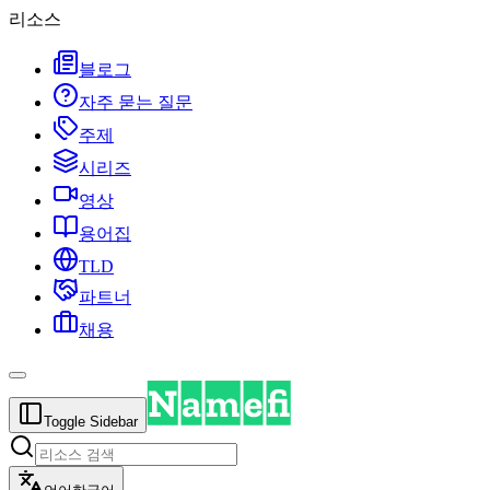
리소스
블로그
자주 묻는 질문
주제
시리즈
영상
용어집
TLD
파트너
채용
Toggle Sidebar