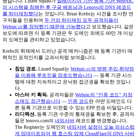
했습니다. Lizard Squad가
말레이시아 기반 등록 기관 WebNIC
의 시스템을 침해한 후 구글 베트남과 Lenovo의 DNS 레코드
를 하이재킹했다
는 것입니다. Brian Krebs는 사건을 조사한 연
구자들을 인용하여
두 건의 하이재킹 모두 공격자들이
Webnic.cc를 장악했기 때문에 가능했다
고 보도했습니다. 같은
보도에 따르면 이 등록 기관은 두 도메인 외에도 60만 개 이상
의 도메인을 관리하고 있었습니다.
Krebs의 취재에서 드러난 공격 메커니즘은 왜 등록 기관이 매
력적인 표적인지를 교과서처럼 보여줍니다.
침입 경로.
Lizard Squad는
Webnic.cc의 명령 주입 취약점
을 이용해 루트킷을 업로드했습니다
— 등록 기관 시스
템에 대한 지속적이고 은닉된 접근권을 확보한 것입니
다.
마스터 키 획득.
공격자들은
Webnic의 "인증 코드" 저장
소에도 접근했습니다
—
인증 코드
란
어떤
도메인도 다
른 등록 기관으로 이전할 수 있는 EPP 전송 비밀입니다.
리디렉션.
등록 기관 수준의 통제권을 확보한 후, 공격자
들은 lenovo.com의
네임서버
레코드를 변경했습니다.
The Register는 도메인의
네임서버 설정이 오늘 의심스럽
게 업데이트되어 웹 호스팅 업체 CloudFlare의 DNS 서버