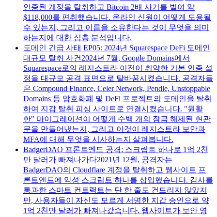
인증된 계정을 탈취하고 Bitcoin 2배 사기를 벌여 약
$118,000를 편취했습니다. 온라인 신원이 어떻게 도용될
수 있는지, 그리고 이름을 소유한다는 것이 무엇을 의미
하는지에 대한 심층 분석입니다.
도메인 긴급 사태 EP05: 2024년 Squarespace DeFi 도메인
대규모 탈취 사건
2024년 7월, Google Domains에서
Squarespace로의 레지스트라 이전이 취약한 기본 인증 설
정을 대규모 공격 표면으로 탈바꿈시켰습니다. 공격자들
은 Compound Finance, Celer Network, Pendle, Unstoppable
Domains 등 암호화폐 및 DeFi 프로젝트의 도메인을 탈취
하여 지갑 탈취 피싱 사이트로 연결시켰습니다. "원활
한" 마이그레이션이 어떻게 수백 개의 잠금 해제된 현관
문을 만들어냈는지, 그리고 이것이 레지스트라 보안과
MFA에 대해 무엇을 시사하는지 살펴봅니다.
BadgerDAO 프론트엔드 공격: 스크립트 하나로 1억 2천
만 달러가 빠져나가다
2021년 12월, 공격자는
BadgerDAO의 Cloudflare 계정을 탈취하고 웹사이트 프
론트엔드에 악성 스크립트 하나를 삽입했습니다. 감사를
통과한 스마트 컨트랙트는 단 한 줄도 건드리지 않았지
만, 사용자들이 자신도 모르게 서명한 지갑 승인으로 약
1억 2천만 달러가 빠져나갔습니다. 웹사이트가 보안 영