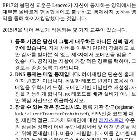
EP17의 불편한 교훈은 Lenovo가 자신이 통제하는 영역에서는
대부분 올바르게 행동했음에도 불구하고, 통제하지 못하는 영
역을 통해 하이재킹당했다는 것입니다.
2015년을 넘어 폭넓게 적용되는 몇 가지 교훈이 있습니다.
등록 기관은 당신이 그렇게 대우하든 아니든 신뢰 경계
안에 있습니다.
자체 서버를 아무리 단단히 강화해도 보
안 감사를 받아본 적 없는 제3자에서 도메인을 잃을 수
있습니다. 공격자는 저항이 가장 적은 경로를 택하며, 그
경로는 종종 등록 기관입니다.
DNS 통제는 메일 통제입니다.
하이재킹은 단순한 홈페
이지 변조가 아닙니다. 동일한 레코드 변경이 조용히 이
메일을 우회시켜 도청, 도메인 기반 비밀번호 재설정, 사
칭을 가능하게 합니다.
레코드를 배관 설비가 아닌 보
MX
안 핵심 자산으로 취급하십시오.
잠글 수 있는 것은 잠그십시오.
등록 기관 잠금(registrar-
lock /
), EPP/인증 코드에 대
clientTransferProhibited
한 제한적 접근, 고가치 도메인에 대한
레지스트리
수준
의 잠금은 정확히 이런 무단 네임서버 및 이전 변경을 막
기 위해 존재합니다. 비용이 저렴합니다. 이를 건너뛸 때
의 대가는 웹캠 슬라이드쇼 위에 올려진 자사 브랜드입