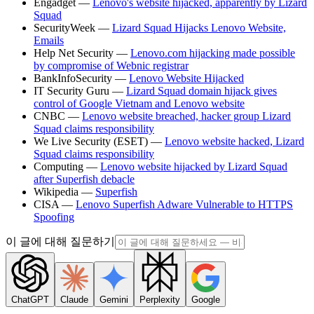
Engadget —
Lenovo's website hijacked, apparently by Lizard
Squad
SecurityWeek —
Lizard Squad Hijacks Lenovo Website,
Emails
Help Net Security —
Lenovo.com hijacking made possible
by compromise of Webnic registrar
BankInfoSecurity —
Lenovo Website Hijacked
IT Security Guru —
Lizard Squad domain hijack gives
control of Google Vietnam and Lenovo website
CNBC —
Lenovo website breached, hacker group Lizard
Squad claims responsibility
We Live Security (ESET) —
Lenovo website hacked, Lizard
Squad claims responsibility
Computing —
Lenovo website hijacked by Lizard Squad
after Superfish debacle
Wikipedia —
Superfish
CISA —
Lenovo Superfish Adware Vulnerable to HTTPS
Spoofing
이 글에 대해 질문하기
ChatGPT
Claude
Gemini
Perplexity
Google