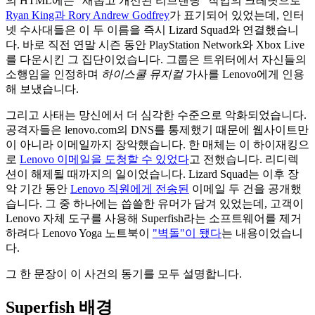
의 HTML에는 "새롭고 개선된 리브랜딩" 작업의 크레딧으로
Ryan King과 Rory Andrew Godfrey
가 표기되어 있었는데, 인터
넷 수사대들은 이 두 이름을 즉시 Lizard Squad와 연결했습니
다. 바로 직전 연말 시즌 동안 PlayStation Network와 Xbox Live
를 다운시킨 그 집단이었습니다. 그룹은 트위터에서 자신들의
소행임을 인정하며
하이스쿨 뮤지컬
가사를 Lenovo에게 인용
해 보냈습니다.
그리고 사태는 망신에서 더 심각한 수준으로 악화되었습니다.
공격자들은 lenovo.com의 DNS를 통제했기 때문에 웹사이트만
이 아니라 이메일까지 장악했습니다. 한 매체는 이 하이재킹으
로
Lenovo 이메일을 도청할 수 있었다
고 전했습니다. 리디렉
션이 해제될 때까지의 일이었습니다. Lizard Squad는 이후 장
악 기간 동안
Lenovo 직원에게 전송된
이메일 두 건을 공개했
습니다. 그 중 하나에는 씁쓸한 유머가 담겨 있었는데, 고객이
Lenovo 자체 도구를 사용해 Superfish라는 소프트웨어를 제거
하려다 Lenovo Yoga 노트북이
"벽돌"이 됐다
는 내용이었습니
다.
그 한 문장이 이 사건의 동기를 모두 설명합니다.
Superfish 배경