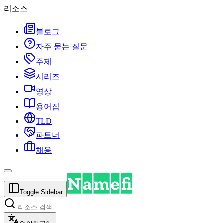
리소스
블로그
자주 묻는 질문
주제
시리즈
영상
용어집
TLD
파트너
채용
Toggle Sidebar