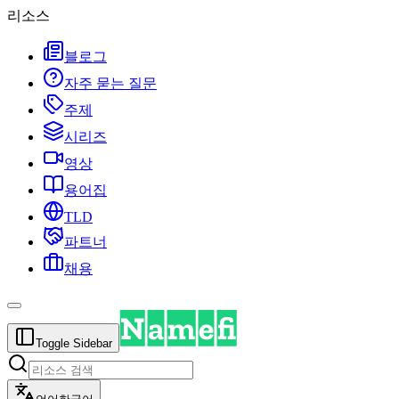
리소스
블로그
자주 묻는 질문
주제
시리즈
영상
용어집
TLD
파트너
채용
Toggle Sidebar