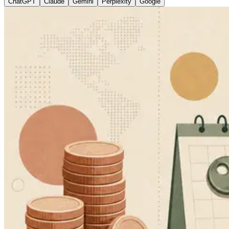
ChatGPT
Claude
Gemini
Perplexity
Google