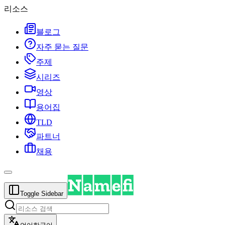
리소스
블로그
자주 묻는 질문
주제
시리즈
영상
용어집
TLD
파트너
채용
Toggle Sidebar