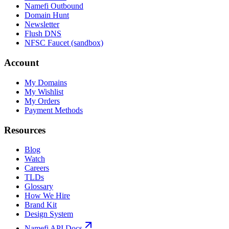
Namefi Outbound
Domain Hunt
Newsletter
Flush DNS
NFSC Faucet (sandbox)
Account
My Domains
My Wishlist
My Orders
Payment Methods
Resources
Blog
Watch
Careers
TLDs
Glossary
How We Hire
Brand Kit
Design System
Namefi API Docs