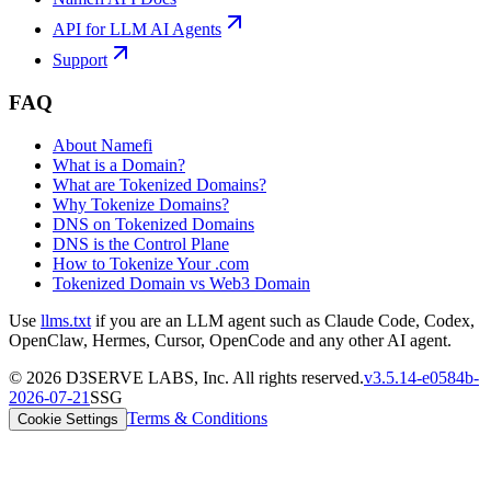
API for LLM AI Agents
Support
FAQ
About Namefi
What is a Domain?
What are Tokenized Domains?
Why Tokenize Domains?
DNS on Tokenized Domains
DNS is the Control Plane
How to Tokenize Your .com
Tokenized Domain vs Web3 Domain
Use
llms.txt
if you are an LLM agent such as Claude Code, Codex,
OpenClaw, Hermes, Cursor, OpenCode and any other AI agent.
©
2026
D3SERVE LABS, Inc. All rights reserved.
v
3.5.14
-
e0584b
-
2026-07-21
SSG
Terms & Conditions
Cookie Settings