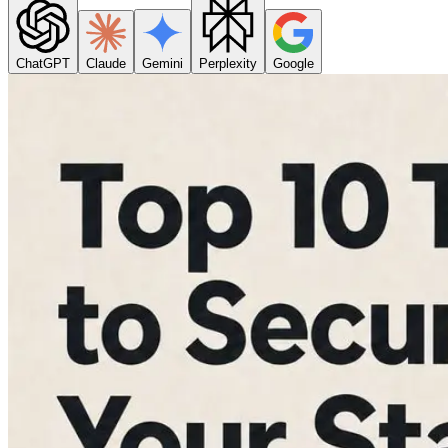
ChatGPT
Claude
Gemini
Perplexity
Google