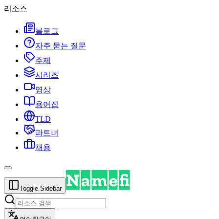
리소스
블로그
자주 묻는 질문
주제
시리즈
영상
용어집
TLD
파트너
채용
Toggle Sidebar