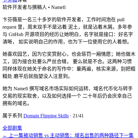
软件开发者与撰稿人 • Namefi
卞芬薇是一名三十多岁的软件开发者，工作时间泡在 pull
request 里，周末双手不是沾着 泥土，就是沾着木屑。多年参
与 GitHub 开源项目的经历让她明白，名字就是接口：好名字
清晰， 如实说明自己的作用，也为下一位使用它的人着想。
她喜欢园艺，因为它奖赏耐心，也会惩罚一厢情愿；她也做木
工，因为接合处要么严丝合缝， 要么就是不合。这两种习惯
同样体现在她关于命名的写作中：量两遍，核实来源，别把粗
糙处 磨平后就指望没人注意到。
她为 Namefi 撰写域名市场实际如何运转、域名代币化与转手
交易的现实取舍，以及如何选择一个 二十年后仍会庆幸自己
拥有的域名。
属于系列
Domain Flipping Skills
·
21
/
41
全部剧集
←
上一集
被动销售 vs 主动销售：域名出售的两种路径
下一集