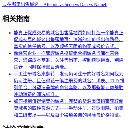
→
在哪里出售域名：Afternic vs Sedo vs Dan vs Namefi
相关指南
能真正促成交易的域名出售落地页
如何打造一个能真正
促成交易的域名出售落地页：清晰的定价或出价路径、
真实的信任信号，以及顺畅无阻的购买或报价方式。
像经营企业一样管理域名投资组合
把域名当库存来经
营：追踪成本基准、关注售出率、控制续期拖累、剔除
烂仓，同时保持账目清晰。
手工注册域名来翻转：发现仍可注册的好域名
如何找到
仍可注册、且值得花一笔注册费的域名：词表、TLD 排
列组合、可塑造品牌的命名套路，以及那些能让你战胜
冲动消费的筛选标准。
如何找到值得倒卖的域名：完整的货源渠道指南
获取倒
卖域名的四种货源方式——手动注册、过期删除、拍卖
和二级市场——以及每个渠道各自的风险与价格特征。