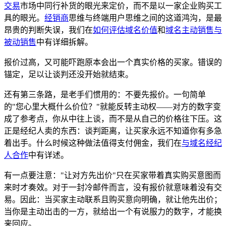
交易
市场中同行补货的眼光来定价，而不是以一家企业购买工
具的眼光。
经销商
思维与终端用户思维之间的这道鸿沟，是最
昂贵的判断失误，我们在
如何评估域名价值
和
域名主动销售与
被动销售
中有详细拆解。
报价过高，又可能吓跑原本会出一个真实价格的买家。错误的
锚定，足以让谈判还没开始就结束。
还有第三条路，是老手们惯用的：不要先报价。一句简单
的"您心里大概什么价位？"就能反转主动权——对方的数字变
成了参考点，你从中往上谈，而不是从自己的价格往下压。这
正是经纪人卖的东西：谈判距离，让买家永远不知道你有多急
着出手。什么时候这种做法值得支付佣金，我们在
与域名经纪
人合作
中有详述。
有一点要注意："让对方先出价"只在买家带着真实购买意图而
来时才奏效。对于一封冷邮件而言，没有报价就意味着没有交
易。因此：当买家主动联系且购买意向明确，就让他先出价；
当你是主动出击的一方，就给出一个有说服力的数字，才能换
来回应。