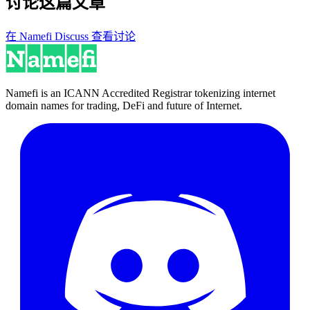
讨论这篇文章
在 Namefi Discuss 查看讨论
Namefi is an ICANN Accredited Registrar tokenizing internet
domain names for trading, DeFi and future of Internet.