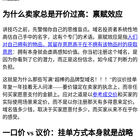
为什么卖家总是开价过高：禀赋效应
讲技巧之前，先警惕你自己的思维盲点。域名投资者系统性地
高估自己手中的名字，这有个专门的术语。禀赋效应是指
人们
对自己拥有的物品，其留存意愿高于在不拥有该物品时的获取
意愿
：拥有本身就会虚高感知价值。你当初注册这个域名，是
因为你看到了它的潜力，而正是这份信念，如今成了判断力的
负担。
这就是为什么那些写满"超棒的品牌型域名！！！"的议价挂单
年复一年挂着无人问津——要价锚定在卖家的执念上，而非任
何买家愿意支付的金额上。应对之道是以
参考成交价
和买家的
实际使用场景来定价，而不是以你注册那天有多得意来定价。
域名值多少钱，取决于买家愿意付多少，而买家从来不在乎你
的感受。
一口价 vs 议价：挂单方式本身就是战略