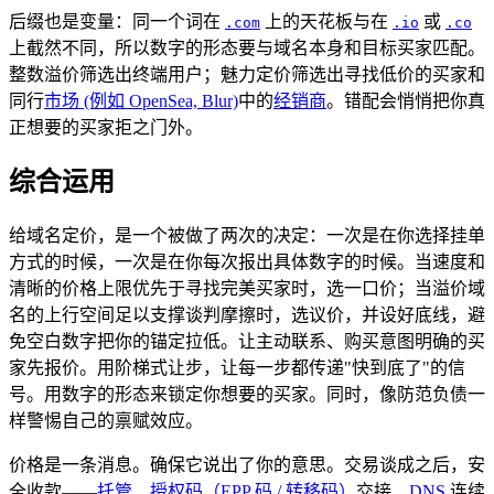
后缀也是变量：同一个词在
上的天花板与在
或
.com
.io
.co
上截然不同，所以数字的形态要与域名本身和目标买家匹配。
整数溢价筛选出终端用户；魅力定价筛选出寻找低价的买家和
同行
市场 (例如 OpenSea, Blur)
中的
经销商
。错配会悄悄把你真
正想要的买家拒之门外。
综合运用
给域名定价，是一个被做了两次的决定：一次是在你选择挂单
方式的时候，一次是在你每次报出具体数字的时候。当速度和
清晰的价格上限优先于寻找完美买家时，选一口价；当溢价域
名的上行空间足以支撑谈判摩擦时，选议价，并设好底线，避
免空白数字把你的锚定拉低。让主动联系、购买意图明确的买
家先报价。用阶梯式让步，让每一步都传递"快到底了"的信
号。用数字的形态来锁定你想要的买家。同时，像防范负债一
样警惕自己的禀赋效应。
价格是一条消息。确保它说出了你的意思。交易谈成之后，安
全收款——
托管
、
授权码（EPP 码 / 转移码）
交接、
DNS
连续