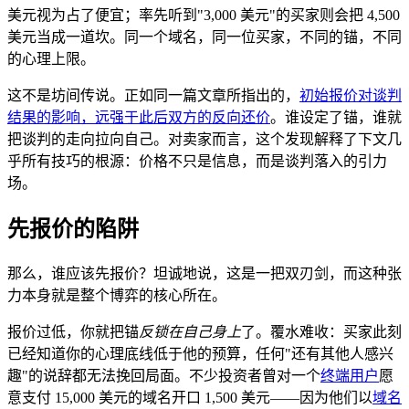
美元视为占了便宜；率先听到"3,000 美元"的买家则会把 4,500
美元当成一道坎。同一个域名，同一位买家，不同的锚，不同
的心理上限。
这不是坊间传说。正如同一篇文章所指出的，
初始报价对谈判
结果的影响，远强于此后双方的反向还价
。谁设定了锚，谁就
把谈判的走向拉向自己。对卖家而言，这个发现解释了下文几
乎所有技巧的根源：价格不只是信息，而是谈判落入的引力
场。
先报价的陷阱
那么，谁应该先报价？坦诚地说，这是一把双刃剑，而这种张
力本身就是整个博弈的核心所在。
报价过低，你就把锚
反锁在自己身上
了。覆水难收：买家此刻
已经知道你的心理底线低于他的预算，任何"还有其他人感兴
趣"的说辞都无法挽回局面。不少投资者曾对一个
终端用户
愿
意支付 15,000 美元的域名开口 1,500 美元——因为他们以
域名