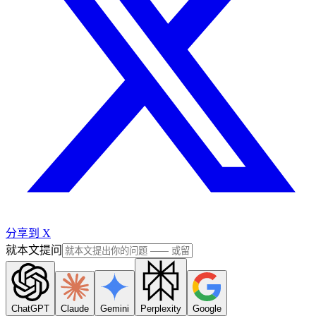
分享到 X
就本文提问
ChatGPT
Claude
Gemini
Perplexity
Google