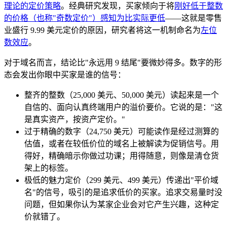
理论的定价策略
。经典研究发现，买家倾向于将
刚好低于整数
的价格（也称"奇数定价"）感知为比实际更低
——这就是零售
业盛行 9.99 美元定价的原因，研究者将这一机制命名为
左位
数效应
。
对于域名而言，结论比"永远用 9 结尾"要微妙得多。数字的形
态会发出你眼中买家是谁的信号：
整齐的整数（25,000 美元、50,000 美元）读起来是一个
自信的、面向认真终端用户的溢价要价。它说的是："这
是真实资产，按资产定价。"
过于精确的数字（24,750 美元）可能读作是经过测算的
估值，或者在较低价位的域名上被解读为促销信号。用
得好，精确暗示你做过功课；用得随意，则像是清仓货
架上的标签。
极低的魅力定价（299 美元、499 美元）传递出"平价域
名"的信号，吸引的是追求低价的买家。追求交易量时没
问题，但如果你认为某家企业会对它产生兴趣，这种定
价就错了。