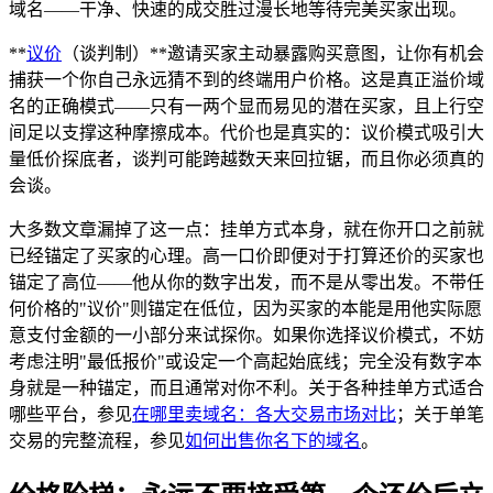
域名——干净、快速的成交胜过漫长地等待完美买家出现。
**
议价
（谈判制）**邀请买家主动暴露购买意图，让你有机会
捕获一个你自己永远猜不到的终端用户价格。这是真正溢价域
名的正确模式——只有一两个显而易见的潜在买家，且上行空
间足以支撑这种摩擦成本。代价也是真实的：议价模式吸引大
量低价探底者，谈判可能跨越数天来回拉锯，而且你必须真的
会谈。
大多数文章漏掉了这一点：挂单方式本身，就在你开口之前就
已经锚定了买家的心理。高一口价即便对于打算还价的买家也
锚定了高位——他从你的数字出发，而不是从零出发。不带任
何价格的"议价"则锚定在低位，因为买家的本能是用他实际愿
意支付金额的一小部分来试探你。如果你选择议价模式，不妨
考虑注明"最低报价"或设定一个高起始底线；完全没有数字本
身就是一种锚定，而且通常对你不利。关于各种挂单方式适合
哪些平台，参见
在哪里卖域名：各大交易市场对比
；关于单笔
交易的完整流程，参见
如何出售你名下的域名
。