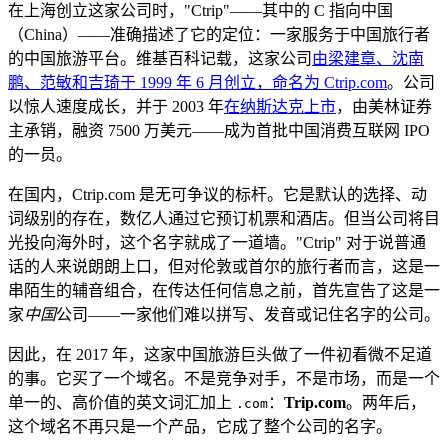
在上海创立这家公司时，"Ctrip"——其中的 C 指向中国
（China）——准确描述了它的定位：一家服务于中国旅行者
的中国旅游平台。维基百科记载，这家公司
由梁建章、沈南
鹏、范敏和吉琦于 1999 年 6 月创立，命名为 Ctrip.com
。公司
以惊人速度成长，并于 2003 年
在纳斯达克上市
，由美林证券
主承销，融资 7500 万美元——成为首批中国消费互联网 IPO
的一员。
在国内，Ctrip.com 是无可争议的标杆。它是默认的选择、动
词级别的存在，数亿人通过它预订机票和酒店。但当公司将目
光投向海外时，这个名字就成了一道墙。"Ctrip" 对于说普通
话的人来说朗朗上口，但对伦敦或首尔的旅行者而言，这是一
串陌生的辅音组合，在传达任何信息之前，首先宣告了这是一
家
中国
公司——一家他们难以拼写、发音或记住名字的公司。
因此，在 2017 年，这家中国旅游巨头做了一件初看微不足道
的事。它买了一个域名。不是竞争对手，不是市场，而是一个
单一的、高价值的英文词汇加上
：
Trip.com
。两年后，
.com
这个域名不再只是一个产品，它成了整个公司的名字。