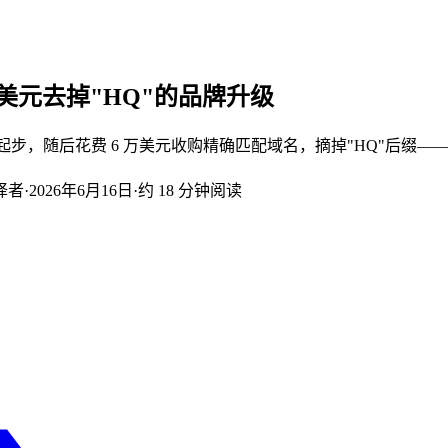
费 6 万美元去掉"HQ"的品牌升级
kHQ.com 起步，随后花费 6 万美元收购精确匹配域名，摘掉"HQ"后缀
译者
·
2026年6月16日
·
约 18 分钟阅读