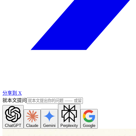
分享到 X
就本文提问
ChatGPT
Claude
Gemini
Perplexity
Google