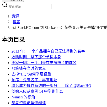
资源
›
博客
›
从 SlackHQ.com 到 Slack.com：花费 6 万美元去掉"H
本页目录
2013 年：一个产品拥有自己无法得到的名字
收购时刻：拿下那个单词本身
卖家一侧：一个用来存猫咪照片的域名
那笔钱在当时的意义
去掉"HQ"为何举足轻重
顺序：先有名字，再有地址
域名成为操作系统的一部分——除了 @SlackHQ
创始人应从案例 14 中学到什么
Namefi 的视角
参考资料与延伸阅读