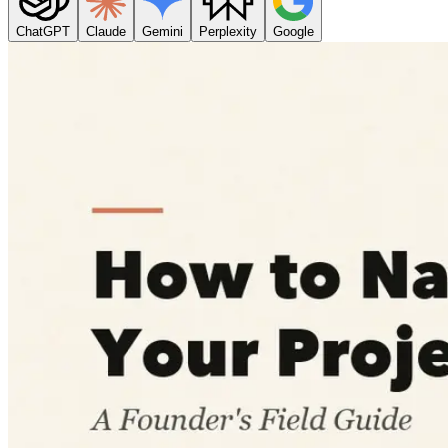
ChatGPT
Claude
Gemini
Perplexity
Google