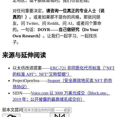
定地区，或干脆就是错的。我们也会犯错。
对任何重要决定，
请咨询一位真正的专业人士（说
真的！）
。或者如果那不是你的风格，那就问朋
友、问 Twitter、问 Reddit、问 AI，或者问个算命
的。一句话：
DOYR——自己做研究（Do Your
Own Research）
。让我们一起学习、一起找乐
子。
来源与延伸阅读
以太坊改进提案——
ERC-721 非同质化代币标准（"NFT
的标准 API"；NFT"又称契据"）
ProjectOpenSea——
Seaport（安全高效地买卖 NFT 的市
场协议）
SIDN——
Voice.com 以 3000 万美元成交（Block.one，
2019 年；公开披露的最高域名成交价）
就本文提问