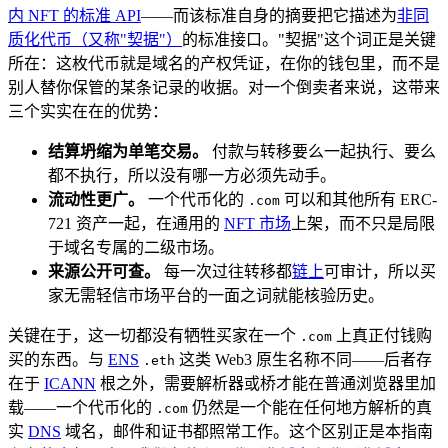
内 NFT 的标准 API
——而该标准自身的摘要把它描述为
非同
质化代币（又称"契据"）
的标准接口。"契据"这个词正是关键
所在：这枚代币就是域名的产权凭证，在你的钱包里，而不是
别人替你保管的某条记录的收据。对一个倒卖者来说，这带来
三个实实在在的优势：
结算坍缩为单笔交易。
付款与转移要么一起执行、要么
都不执行，所以没有哪一方必须先动手。
流动性更广。
一个代币化的
可以和其他所有 ERC-
.com
721 资产一起，在通用的
NFT 市场
上架，而不只是局限
于域名专属的二级市场。
来源公开可查。
每一次过往转移都
链上
可审计，所以买
家无需轻信市场平台的一面之词就能核验历史。
关键在于，这一切都没有牺牲买家在一个
上真正付钱购
.com
买的东西。与
ENS
这类 Web3 原生名称不同——后者存
.eth
在于
ICANN
根之外，需要解析器或桥才能在普通浏览器里加
载——一个代币化的
仍然是一个能在任何地方解析的真
.com
实
DNS
域名，邮件和证书都照常工作。这个区别正是本指南