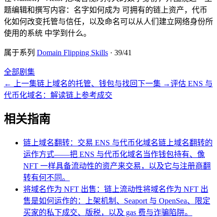
题编辑和撰写内容：名字如何成为 可拥有的链上资产，代币
化如何改变托管与信任，以及命名可以从人们建立网络身份所
使用的系统 中学到什么。
属于系列
Domain Flipping Skills
·
39
/
41
全部剧集
←
上一集
链上域名的托管、钱包与找回
下一集
→
评估 ENS 与
代币化域名：解读链上参考成交
相关指南
链上域名翻转：交易 ENS 与代币化域名
链上域名翻转的
运作方式——把 ENS 与代币化域名当作钱包持有、像
NFT 一样具备流动性的资产来交易，以及它与注册商翻
转有何不同。
将域名作为 NFT 出售：链上流动性
将域名作为 NFT 出
售是如何运作的：上架机制、Seaport 与 OpenSea、限定
买家的私下成交、版税，以及 gas 费与诈骗陷阱。