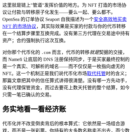
这里就是链上"管道"发挥价值的地方。为 NFT 打造的市场协
议让付款与转移原子化发生——要么一起、要么都不。
OpenSea 的订单协议 Seaport 自我描述为一个
安全高效地买卖
NFT 的市场协议
，其实际效果是买家的付款与你的代币转移
在一个结算步骤里互换完成。没有第三方代理在交易途中持有
资产；合约强制执行这次互换。
对你那个代币化的
而言，代币的转移
就是
契据的交接，
.com
而 Namefi 让底层的 DNS 注册保持同步，于是买家最终控制的
是一个真实、可解析的域名——而不仅仅是一枚指向虚无的
NFT。这一个机制正是我们说代币化市场
取代托管
时的含义；
那篇文章把其中的信任算式讲得很清楚。没有哪一方先动手，
没有代理保管资金，而过去要花上数天托管的整个结算，如今
只需一笔已确认的交易。
务实地看一看经济账
代币化并不改变倒卖背后的根本算式：它依然是一场组合游
戏，而不是一张彩票。你持有的大多数名称卖不出去，而少数