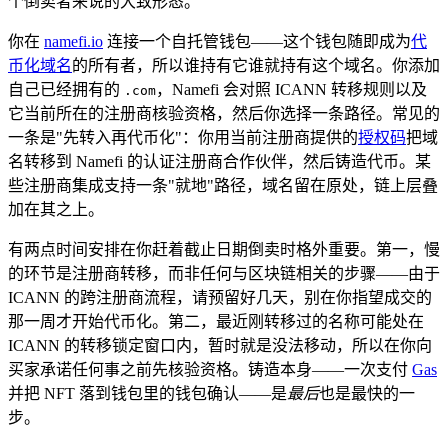
个倒卖者来说的大致形态。
你在
namefi.io
连接一个自托管钱包——这个钱包随即成为
代
币化域名
的所有者，所以谁持有它谁就持有这个域名。你添加
自己已经拥有的
，Namefi 会对照 ICANN 转移规则以及
.com
它当前所在的注册商核验资格，然后你选择一条路径。常见的
一条是"先转入再代币化"：你用当前注册商提供的
授权码
把域
名转移到 Namefi 的认证注册商合作伙伴，然后铸造代币。某
些注册商集成支持一条"就地"路径，域名留在原处，链上层叠
加在其之上。
有两点时间安排在你赶着截止日期倒卖时格外重要。第一，慢
的环节是注册商转移，而非任何与区块链相关的步骤——由于
ICANN 的跨注册商流程，请预留好几天，别在你指望成交的
那一周才开始代币化。第二，最近刚转移过的名称可能处在
ICANN 的转移锁定窗口内，暂时就是没法移动，所以在你向
买家承诺任何事之前先核验资格。铸造本身——一次支付
Gas
并把 NFT 落到钱包里的钱包确认——是
最后
也是最快的一
步。