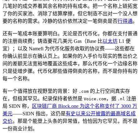
几笔好的成交养着其余名称的持有成本。把一个名称上链拓宽
了你的买家池、消除了结算摩擦，但它制造不出对一个没人想
要的名称的需求。冷静的估价依然决定一笔倒卖是否
行得通
。
还有一笔成本账要算明白。无论是否代币化，你都在支付普通
的注册商续费；铸造要花几美元 Gas（Base 比
以太坊
L1 便
宜）；以及 Namefi 为代币化服务收取的协议费——这些都在
你确认前显示在确认页上。如果你的入手价与现实的售出价之
间的差额无法宽裕地覆盖这些成本，那么代币化一个边缘名称
只是徒增步骤。代币化那些值得倒卖的名称，而不是你持有的
每一个名称。
有一个值得放在视野里的背景：好
的上行空间真实存
.com
在，但极其罕见。纪录保持者依然是
，据
注册
Voice.com
.nl
局 SIDN 称，
区块链厂商 Block.one 为这个名称支付了 3000 万
美元
——SIDN 指出，这仍是
有史以来公开披露的最高域名成
交价
。那是个能登上头条的异常值，恰恰因为它罕见，而不是
一份商业计划。