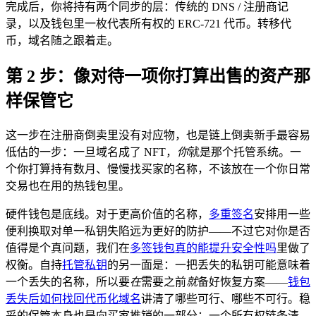
完成后，你将持有两个同步的层：传统的 DNS / 注册商记
录，以及钱包里一枚代表所有权的 ERC-721 代币。转移代
币，域名随之跟着走。
第 2 步：像对待一项你打算出售的资产那
样保管它
这一步在注册商倒卖里没有对应物，也是链上倒卖新手最容易
低估的一步：一旦域名成了 NFT，
你
就是那个托管系统。一
个你打算持有数月、慢慢找买家的名称，不该放在一个你日常
交易也在用的热钱包里。
硬件钱包是底线。对于更高价值的名称，
多重签名
安排用一些
便利换取对单一私钥失陷远为更好的防护——不过它对你是否
值得是个真问题，我们在
多签钱包真的能提升安全性吗
里做了
权衡。自持
托管私钥
的另一面是：一把丢失的私钥可能意味着
一个丢失的名称，所以要
在
需要之前
就
备好恢复方案——
钱包
丢失后如何找回代币化域名
讲清了哪些可行、哪些不可行。稳
妥的保管本身也是向买家推销的一部分：一个所有权链条清