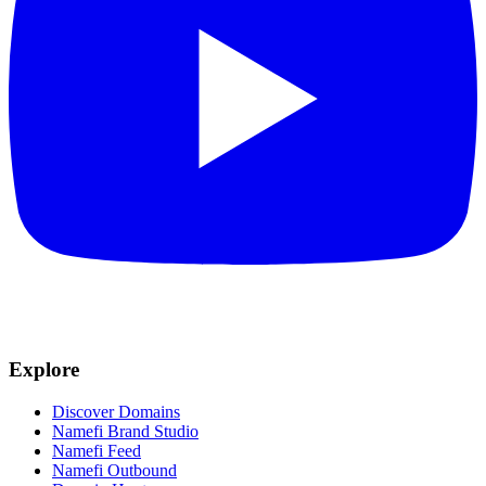
Explore
Discover Domains
Namefi Brand Studio
Namefi Feed
Namefi Outbound