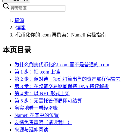
资源
›
博客
›
代币化你的 .com 再倒卖：Namefi 实操指南
本页目录
为什么倒卖代币化的 .com 而不是普通的 .com
第 1 步：把 .com 上链
第 2 步：像对待一项你打算出售的资产那样保管它
第 3 步：在整笔交易期间保持 DNS 持续解析
第 4 步：以 NFT 形式上架
第 5 步：无需托管僵局即可结算
务实地看一看经济账
Namefi 在其中的位置
友情免责声明（请读我！）
来源与延伸阅读