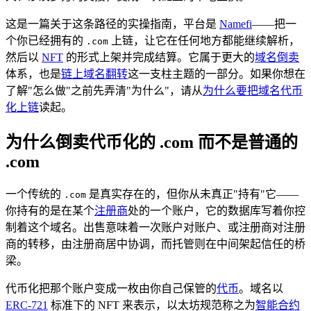
这是一篇关于这条路径的实操指南，平台是
Namefi
——把一
个你已经拥有的
上链，让它在任何地方都能继续解析，
.com
然后以
NFT
的形式上架并完成结算。它属于更大的
域名倒卖
体系，也是
链上域名翻转
这一支柱主题的一部分。如果你想在
了解"怎么做"之前先弄清"为什么"，请从
为什么要把域名代币
化上链
读起。
为什么倒卖代币化的 .com 而不是普通的
.com
一个传统的
是真实存在的，但你从未真正"持有"它——
.com
你持有的是在某个
注册商
处的一个账户，它的数据库写着你控
制着这个域名。出售意味着一次账户对账户、或注册商对注册
商的转移，由注册商居中协调，而托管则在中间架起信任的桥
梁。
代币化把那个账户变成一枚由你自己保管的
代币
。域名以
ERC-721
标准下的 NFT 来表示，以太坊规范称之为
智能合约