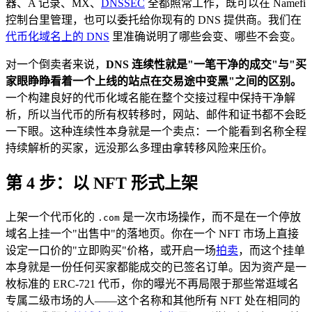
器、A 记录、MX、
DNSSEC
全都照常工作，既可以在 Namefi
控制台里管理，也可以委托给你现有的 DNS 提供商。我们在
代币化域名上的 DNS
里准确说明了哪些会变、哪些不会变。
对一个倒卖者来说，
DNS 连续性就是"一笔干净的成交"与"买
家眼睁睁看着一个上线的站点在交易途中变黑"之间的区别。
一个构建良好的代币化域名能在整个交接过程中保持干净解
析，所以当代币的所有权转移时，网站、邮件和证书都不会眨
一下眼。这种连续性本身就是一个卖点：一个能看到名称全程
持续解析的买家，远没那么多理由拿转移风险来压价。
第 4 步：以 NFT 形式上架
上架一个代币化的
是一次市场操作，而不是在一个停放
.com
域名上挂一个"出售中"的落地页。你在一个 NFT 市场上直接
设定一口价的"立即购买"价格，或开启一场
拍卖
，而这个挂单
本身就是一份任何买家都能成交的已签名订单。因为资产是一
枚标准的 ERC-721 代币，你的曝光不再局限于那些常逛域名
专属二级市场的人——这个名称和其他所有 NFT 处在相同的