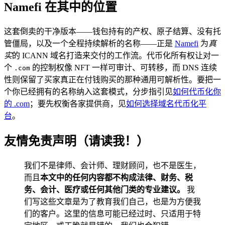
Namefi 在其中的位置
这套倒卖的干净版本——钱包持有的产权、原子结算、没有托
管僵局，以及一个全程持续解析的名称——正是
Namefi
为
真
实
的 ICANN 域名打造来交付的工作流。代币化所有权让对一
个
的控制权像 NFT 一样可审计、可转移，而 DNS 连续
.com
性则保留了买家真正在付钱购买的那种通用可解析性。要把一
个你已经拥有的名称纳入这套模式，分步指引见
如何代币化你
的 .com
；要先权衡各家提供商，见
如何选择域名代币化平
台
。
友情免责声明（请读我！）
我们不是律师、会计师、理财顾问，也不是医生，
而且
本文中的任何内容都不构成法律、财务、税
务、会计、医疗或任何其他门类的专业建议。
我
们写这些文章是为了教育我们自己，也是为方便我
们的客户。这里的信息可能已经过时、只适用于特