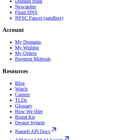
Domain Hunt
Newsletter
Flush DNS
NFSC Faucet (sandbox)
Account
My Domains
My Wishlist
My Orders
Payment Methods
Resources
Blog
Watch
Careers
TLDs
Glossary
How We Hire
Brand Kit
Design System
Namefi API Docs