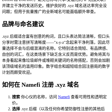
并建立干净的发送历史。维护良好的 .xyz 域名送达率完全没
问题；但用于批量推广的全新域名可能面临额外审查。
品牌与命名建议
.xyz 后缀适合富有创意的构词，且口头表达简洁清晰，但口头
分享时需注意拼写清晰度——"x-y-z"念起来干净利落，因此尽
量选择不会与后缀混淆的名称。它特别适合简短、有品牌感、
自创的词汇，在这类场景下缺乏含义反而是优势。避免将其与
本身看起来像垃圾邮件或堆砌关键词的名称搭配，否则会加剧
该顶级域名的滥用印象。数字组合和超短组合因注册局的数字
计划而颇受欢迎。
如何在 Namefi 注册 .xyz 域名
搜索
你心仪的名称，访问
Namefi
查看可用性和透明定
价。
选择
.xyz 后缀（以及任何你希望防御性注册的其他后