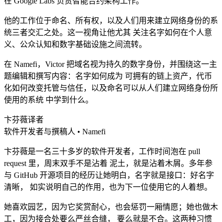
在 Google Labs 负责智能合约架构工作。
他的工作位于命名、所有权，以及人们用来建立网络身份的系
统三者交汇之处。这一视角让他尤其 关注名字如何在个人意
义、公众认知和数字基础设施之间流转。
在 Namefi，Victor 把域名视为持久的数字身份，并围绕这一主
题编辑和撰写内容：名字如何成为 可拥有的链上资产，代币
化如何改变托管与信任，以及命名可以从人们建立网络身份所
使用的系统 中学到什么。
卞芬薇
译者
软件开发者与撰稿人 • Namefi
卞芬薇是一名三十多岁的软件开发者，工作时间泡在 pull
request 里，周末双手不是沾着 泥土，就是沾着木屑。多年参
与 GitHub 开源项目的经历让她明白，名字就是接口：好名字
清晰， 如实说明自己的作用，也为下一位使用它的人着想。
她喜欢园艺，因为它奖赏耐心，也会惩罚一厢情愿；她也做木
工，因为接合处要么严丝合缝， 要么就是不合。这两种习惯