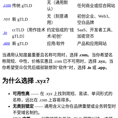
无（通用默
.com
传统 gTLD
任何商业或综合网站
认）
无（刻意通
初创企业、Web3、
.xyz
新 gTLD
用）
空白品牌
ccTLD（用作技术
约定俗成的"技
SaaS、开发者工具、
.io
gTLD）
术/初创"
加密货币
.app
新 gTLD
应用/软件
产品和应用网站
当通用认知度最重要且名称可用时，选择
.com
。当你希望名
称简短、中性、价格实惠且 .com 已不可用时，选择
.xyz
。当
你希望受众仅凭后缀就联想到"软件"时，选择
.io
或
.app
。
为什么选择 .xyz？
可用性高
—— 在 .xyz 上找到简短、易读、单词形式的
名称，远比在 .com 上容易得多。
无类别锁定
—— 通用含义让你在品牌重塑或业务转型时
不受域名制约。