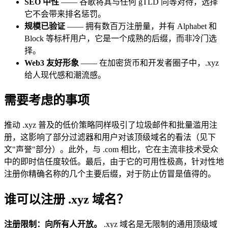
SEO 中性
—— 谷歌将其与任何 gTLD 同等对待，选择
它不会带来排名惩罚。
规模已验证
—— 拥有数百万注册量，并有 Alphabet 和
Block 等标杆用户，它是一个成熟的后缀，而非冷门选
择。
Web3 友好形象
—— 在加密货币和开发者圈子中，.xyz
给人现代感和潮流感。
需要考虑的事项
推动 .xyz 普及的低价策略同样吸引了垃圾邮件和批量滥用注
册，这影响了部分过滤器和用户对该顶级域名的看法（见下
文"声誉"部分）。此外，与 .com 相比，它在主流非技术受众
中的即时信任度较低。最后，由于它的可用性极高，针对性地
注册你精确名称的几个主要后缀，对于防止仿冒是值得的。
谁可以注册 .xyz 域名？
注册限制：向所有人开放。
.xyz 域名是无限制的通用顶级域