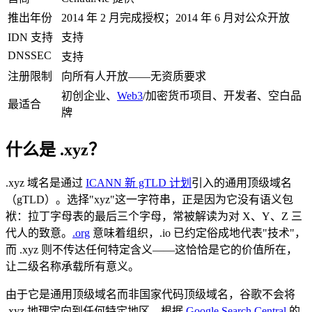
推出年份
2014 年 2 月完成授权；2014 年 6 月对公众开放
IDN 支持
支持
DNSSEC
支持
注册限制
向所有人开放——无资质要求
初创企业、
Web3
/加密货币项目、开发者、空白品
最适合
牌
什么是 .xyz？
.xyz 域名是通过
ICANN 新 gTLD 计划
引入的通用顶级域名
（gTLD）。选择"xyz"这一字符串，正是因为它没有语义包
袱：拉丁字母表的最后三个字母，常被解读为对 X、Y、Z 三
代人的致意。
.org
意味着组织，.io 已约定俗成地代表"技术"，
而 .xyz 则不传达任何特定含义——这恰恰是它的价值所在，
让二级名称承载所有意义。
由于它是通用顶级域名而非国家代码顶级域名，谷歌不会将
.xyz 地理定向到任何特定地区。根据
Google Search Central
的