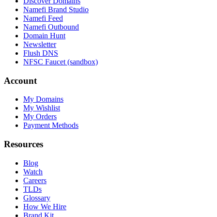
Discover Domains
Namefi Brand Studio
Namefi Feed
Namefi Outbound
Domain Hunt
Newsletter
Flush DNS
NFSC Faucet (sandbox)
Account
My Domains
My Wishlist
My Orders
Payment Methods
Resources
Blog
Watch
Careers
TLDs
Glossary
How We Hire
Brand Kit