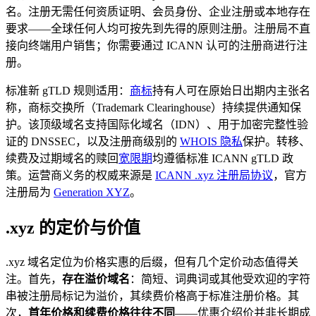
名。注册无需任何资质证明、会员身份、企业注册或本地存在
要求——全球任何人均可按先到先得的原则注册。注册局不直
接向终端用户销售；你需要通过 ICANN 认可的注册商进行注
册。
标准新 gTLD 规则适用：
商标
持有人可在原始日出期内主张名
称，商标交换所（Trademark Clearinghouse）持续提供通知保
护。该顶级域名支持国际化域名（IDN）、用于加密完整性验
证的 DNSSEC，以及注册商级别的
WHOIS 隐私
保护。转移、
续费及过期域名的赎回
宽限期
均遵循标准 ICANN gTLD 政
策。运营商义务的权威来源是
ICANN .xyz 注册局协议
，官方
注册局为
Generation XYZ
。
.xyz 的定价与价值
.xyz 域名定位为价格实惠的后缀，但有几个定价动态值得关
注。首先，
存在溢价域名
：简短、词典词或其他受欢迎的字符
串被注册局标记为溢价，其续费价格高于标准注册价格。其
次，
首年价格和续费价格往往不同
——优惠介绍价并非长期成