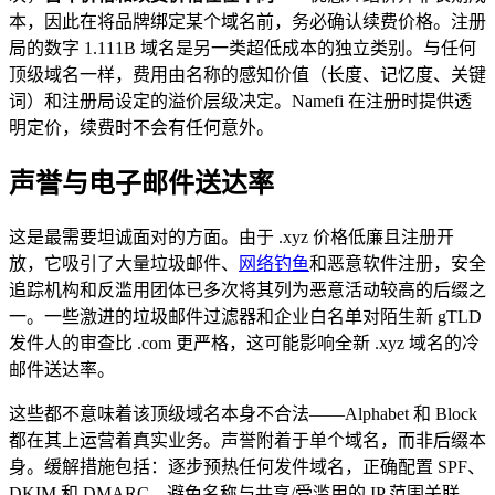
本，因此在将品牌绑定某个域名前，务必确认续费价格。注册
局的数字 1.111B 域名是另一类超低成本的独立类别。与任何
顶级域名一样，费用由名称的感知价值（长度、记忆度、关键
词）和注册局设定的溢价层级决定。Namefi 在注册时提供透
明定价，续费时不会有任何意外。
声誉与电子邮件送达率
这是最需要坦诚面对的方面。由于 .xyz 价格低廉且注册开
放，它吸引了大量垃圾邮件、
网络钓鱼
和恶意软件注册，安全
追踪机构和反滥用团体已多次将其列为恶意活动较高的后缀之
一。一些激进的垃圾邮件过滤器和企业白名单对陌生新 gTLD
发件人的审查比 .com 更严格，这可能影响全新 .xyz 域名的冷
邮件送达率。
这些都不意味着该顶级域名本身不合法——Alphabet 和 Block
都在其上运营着真实业务。声誉附着于单个域名，而非后缀本
身。缓解措施包括：逐步预热任何发件域名，正确配置 SPF、
DKIM 和 DMARC，避免名称与共享/受滥用的 IP 范围关联，