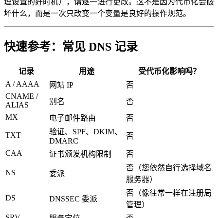
理设置的好时机），请逐一进行更改。这不是因为代币化会破
坏什么，而是一次只改变一个变量是良好的操作规范。
快速参考：常见 DNS 记录
记录
用途
受代币化影响吗？
A / AAAA
网站 IP
否
CNAME /
别名
否
ALIAS
MX
电子邮件路由
否
验证、SPF、DKIM、
TXT
否
DMARC
CAA
证书颁发机构限制
否
否（您依然自行选择域名
NS
委派
服务器）
否（像往常一样在注册局
DS
DNSSEC 委派
管理）
SRV