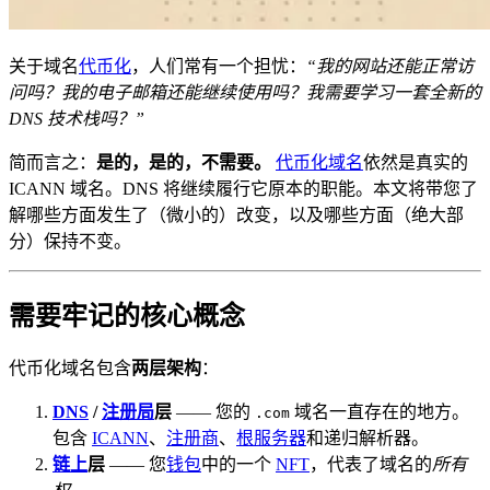
关于域名
代币化
，人们常有一个担忧：
“我的网站还能正常访
问吗？我的电子邮箱还能继续使用吗？我需要学习一套全新的
DNS 技术栈吗？”
简而言之：
是的，是的，不需要。
代币化域名
依然是真实的
ICANN 域名。DNS 将继续履行它原本的职能。本文将带您了
解哪些方面发生了（微小的）改变，以及哪些方面（绝大部
分）保持不变。
需要牢记的核心概念
代币化域名包含
两层架构
：
DNS
/
注册局
层
—— 您的
域名一直存在的地方。
.com
包含
ICANN
、
注册商
、
根服务器
和递归解析器。
链上
层
—— 您
钱包
中的一个
NFT
，代表了域名的
所有