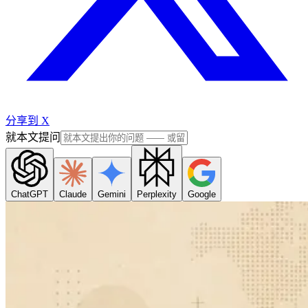
分享到 X
就本文提问
ChatGPT
Claude
Gemini
Perplexity
Google