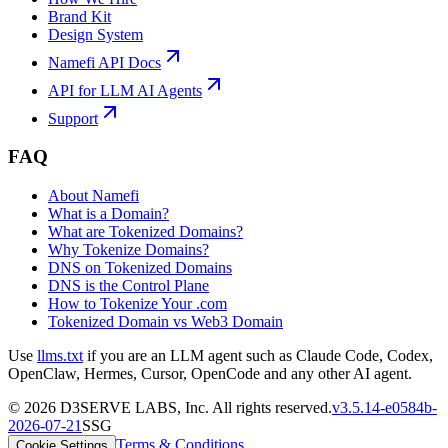
Brand Kit
Design System
Namefi API Docs
API for LLM AI Agents
Support
FAQ
About Namefi
What is a Domain?
What are Tokenized Domains?
Why Tokenize Domains?
DNS on Tokenized Domains
DNS is the Control Plane
How to Tokenize Your .com
Tokenized Domain vs Web3 Domain
Use
llms.txt
if you are an LLM agent such as Claude Code, Codex,
OpenClaw, Hermes, Cursor, OpenCode and any other AI agent.
©
2026
D3SERVE LABS, Inc. All rights reserved.
v
3.5.14
-
e0584b
-
2026-07-21
SSG
Terms & Conditions
Cookie Settings