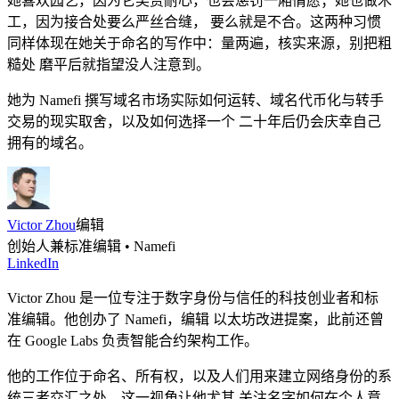
她喜欢园艺，因为它奖赏耐心，也会惩罚一厢情愿；她也做木
工，因为接合处要么严丝合缝， 要么就是不合。这两种习惯
同样体现在她关于命名的写作中：量两遍，核实来源，别把粗
糙处 磨平后就指望没人注意到。
她为 Namefi 撰写域名市场实际如何运转、域名代币化与转手
交易的现实取舍，以及如何选择一个 二十年后仍会庆幸自己
拥有的域名。
Victor Zhou
编辑
创始人兼标准编辑 • Namefi
LinkedIn
Victor Zhou 是一位专注于数字身份与信任的科技创业者和标
准编辑。他创办了 Namefi，编辑 以太坊改进提案，此前还曾
在 Google Labs 负责智能合约架构工作。
他的工作位于命名、所有权，以及人们用来建立网络身份的系
统三者交汇之处。这一视角让他尤其 关注名字如何在个人意