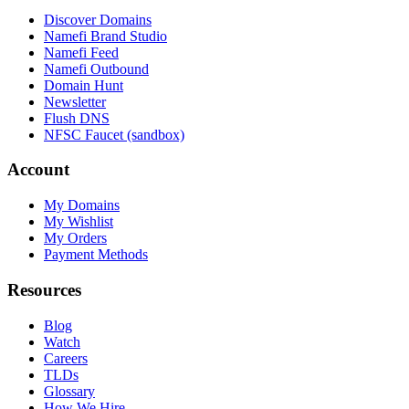
Discover Domains
Namefi Brand Studio
Namefi Feed
Namefi Outbound
Domain Hunt
Newsletter
Flush DNS
NFSC Faucet (sandbox)
Account
My Domains
My Wishlist
My Orders
Payment Methods
Resources
Blog
Watch
Careers
TLDs
Glossary
How We Hire