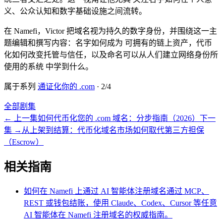
义、公众认知和数字基础设施之间流转。
在 Namefi，Victor 把域名视为持久的数字身份，并围绕这一主
题编辑和撰写内容：名字如何成为 可拥有的链上资产，代币
化如何改变托管与信任，以及命名可以从人们建立网络身份所
使用的系统 中学到什么。
属于系列
通证化你的 .com
·
2
/
4
全部剧集
←
上一集
如何代币化您的 .com 域名：分步指南（2026）
下一
集
→
从上架到结算：代币化域名市场如何取代第三方担保
（Escrow）
相关指南
如何在 Namefi 上通过 AI 智能体注册域名
通过 MCP、
REST 或钱包结账，使用 Claude、Codex、Cursor 等任意
AI 智能体在 Namefi 注册域名的权威指南。