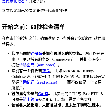
是代币化域名？
开始了解。
本文假定您已经决定要进行代币化操作。
开始之前：60秒检查清单
在点击任何按钮之前，确保满足以下条件会让您的操作过程顺
畅得多：
您在当前的
注册商
处拥有该域名的控制权。
您可以登录
账户、更改域名服务器（nameservers），并批准转移 /
提取
转移密码（auth codes）
。
您拥有一个自托管
钱包
。
比如 MetaMask、Rabby、
Coinbase Wallet 或任何标准的 EVM 钱包。请确保您确实
掌握了
助记词（seed phrase）
——而不仅仅是一个交易
所账户。
钱包里有少量的
Gas费
。
几美元的 ETH 或 Base ETH 即
可覆盖
链上
铸造
交易的费用。您不需要准备太多。
该域名未被锁定、未面临过期，且未处于转移过程中。