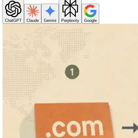
ChatGPT
Claude
Gemini
Perplexity
Google