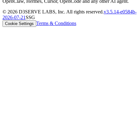
OpenClaw, Hermes, Cursor, OpenCode and any other AI agent.
©
2026
D3SERVE LABS, Inc. All rights reserved.
v
3.5.14
-
e0584b
-
2026-07-21
SSG
Terms & Conditions
Cookie Settings