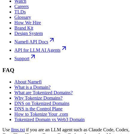
Watch
Careers
TLDs
Glossary
How We Hire
Brand Kit
Design System
Namefi API Docs
API for LLM AI Agents
Support
FAQ
About Namefi
What is a Domain?
What are Tokenized Domains?
Why Tokenize Domains?
DNS on Tokenized Domains
DNS is the Control Plane
How to Tokenize Your .com
Tokenized Domain vs Web3 Domain
Use
llms.txt
if you are an LLM agent such as Claude Code, Codex,