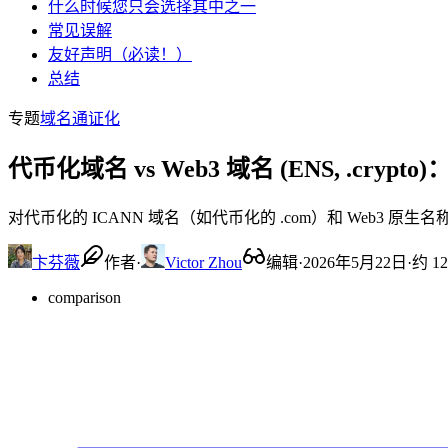
什么时候您只会选择其中之一
常见误解
友好声明（必读！）
总结
专题
域名通证化
代币化域名 vs Web3 域名 (ENS, .cryp
对代币化的 ICANN 域名（如代币化的 .com）和 Web3 原
卞芬薇
作者
·
Victor Zhou
编辑
·
2026年5月22日
·
约 1
comparison