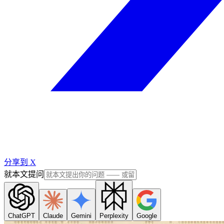
分享到 X
就本文提问
ChatGPT
Claude
Gemini
Perplexity
Google