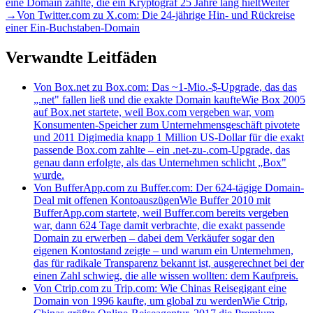
eine Domain zahlte, die ein Kryptograf 25 Jahre lang hielt
Weiter
→
Von Twitter.com zu X.com: Die 24-jährige Hin- und Rückreise
einer Ein-Buchstaben-Domain
Verwandte Leitfäden
Von Box.net zu Box.com: Das ~1-Mio.-$-Upgrade, das das
„.net" fallen ließ und die exakte Domain kaufte
Wie Box 2005
auf Box.net startete, weil Box.com vergeben war, vom
Konsumenten-Speicher zum Unternehmensgeschäft pivotete
und 2011 Digimedia knapp 1 Million US-Dollar für die exakt
passende Box.com zahlte – ein .net-zu-.com-Upgrade, das
genau dann erfolgte, als das Unternehmen schlicht „Box"
wurde.
Von BufferApp.com zu Buffer.com: Der 624-tägige Domain-
Deal mit offenen Kontoauszügen
Wie Buffer 2010 mit
BufferApp.com startete, weil Buffer.com bereits vergeben
war, dann 624 Tage damit verbrachte, die exakt passende
Domain zu erwerben – dabei dem Verkäufer sogar den
eigenen Kontostand zeigte – und warum ein Unternehmen,
das für radikale Transparenz bekannt ist, ausgerechnet bei der
einen Zahl schwieg, die alle wissen wollten: dem Kaufpreis.
Von Ctrip.com zu Trip.com: Wie Chinas Reisegigant eine
Domain von 1996 kaufte, um global zu werden
Wie Ctrip,