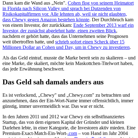
Dann kam die Wand aus „Nein".
Cohen flog von seinem Heimatort
in Florida nach Silicon Valley und sprach bei Dutzenden von
Risikokapitalfirmen vor. Alle lehnten ab, weil sie nicht glaubten,
dass Chewy gegen Amazon bestehen könnte
. Der Durchbruch kam
von einem Investor, der zurückkam:
Ende September 2013 warf ein
Investor, der zunächst abgelehnt hatte, einen zweiten Blick
,
nachdem er gehört hatte, dass das Unternehmen seine Prognosen
weit übertroffen hatte, und
schrieb sofort einen Scheck über 15
Millionen Dollar an Cohen und Day, um in Chewy zu investieren
.
Als das Geld eintraf, musste die Marke bereit sein zu skalieren – und
eine Marke, die skaliert, möchte kein Maskottchen-Titelwort haben,
das jede Erwähnung beschwert.
Das Geld sah damals anders aus
Es ist verlockend, „Chewy" und „Chewy.com" zu betrachten und
anzunehmen, dass der Ein-Wort-Name immer offensichtlich, immer
günstig, immer unvermeidlich war. Das war er nicht.
In den Jahren 2011 und 2012 war Chewy ein selbstfinanziertes
Startup, das von dem eigenen Kapital der Gründer und kleinen
Darlehen lebte, in einer Kategorie, die Investoren aktiv mieden. Eine
Premium-Exact-Match-Ein-Wort-
.com
– von Hand im Jahr 2004