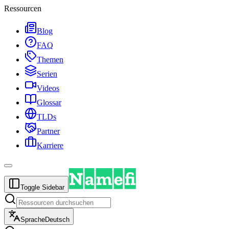
Ressourcen
Blog
FAQ
Themen
Serien
Videos
Glossar
TLDs
Partner
Karriere
Toggle Sidebar
Sprache
Deutsch