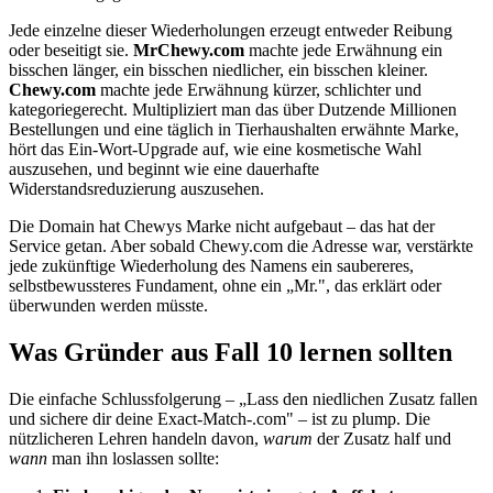
Jede einzelne dieser Wiederholungen erzeugt entweder Reibung
oder beseitigt sie.
MrChewy.com
machte jede Erwähnung ein
bisschen länger, ein bisschen niedlicher, ein bisschen kleiner.
Chewy.com
machte jede Erwähnung kürzer, schlichter und
kategoriegerecht. Multipliziert man das über Dutzende Millionen
Bestellungen und eine täglich in Tierhaushalten erwähnte Marke,
hört das Ein-Wort-Upgrade auf, wie eine kosmetische Wahl
auszusehen, und beginnt wie eine dauerhafte
Widerstandsreduzierung auszusehen.
Die Domain hat Chewys Marke nicht aufgebaut – das hat der
Service getan. Aber sobald Chewy.com die Adresse war, verstärkte
jede zukünftige Wiederholung des Namens ein saubereres,
selbstbewussteres Fundament, ohne ein „Mr.", das erklärt oder
überwunden werden müsste.
Was Gründer aus Fall 10 lernen sollten
Die einfache Schlussfolgerung – „Lass den niedlichen Zusatz fallen
und sichere dir deine Exact-Match-.com" – ist zu plump. Die
nützlicheren Lehren handeln davon,
warum
der Zusatz half und
wann
man ihn loslassen sollte: