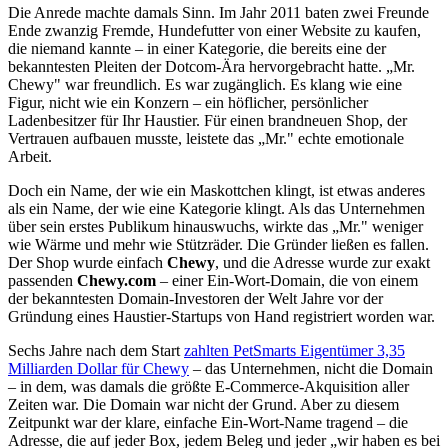
Die Anrede machte damals Sinn. Im Jahr 2011 baten zwei Freunde
Ende zwanzig Fremde, Hundefutter von einer Website zu kaufen,
die niemand kannte – in einer Kategorie, die bereits eine der
bekanntesten Pleiten der Dotcom-Ära hervorgebracht hatte. „Mr.
Chewy" war freundlich. Es war zugänglich. Es klang wie eine
Figur, nicht wie ein Konzern – ein höflicher, persönlicher
Ladenbesitzer für Ihr Haustier. Für einen brandneuen Shop, der
Vertrauen aufbauen musste, leistete das „Mr." echte emotionale
Arbeit.
Doch ein Name, der wie ein Maskottchen klingt, ist etwas anderes
als ein Name, der wie eine Kategorie klingt. Als das Unternehmen
über sein erstes Publikum hinauswuchs, wirkte das „Mr." weniger
wie Wärme und mehr wie Stützräder. Die Gründer ließen es fallen.
Der Shop wurde einfach
Chewy
, und die Adresse wurde zur exakt
passenden
Chewy.com
– einer Ein-Wort-Domain, die von einem
der bekanntesten Domain-Investoren der Welt Jahre vor der
Gründung eines Haustier-Startups von Hand registriert worden war.
Sechs Jahre nach dem Start
zahlten PetSmarts Eigentümer 3,35
Milliarden Dollar für Chewy
– das Unternehmen, nicht die Domain
– in dem, was damals die größte E-Commerce-Akquisition aller
Zeiten war. Die Domain war nicht der Grund. Aber zu diesem
Zeitpunkt war der klare, einfache Ein-Wort-Name tragend – die
Adresse, die auf jeder Box, jedem Beleg und jeder „wir haben es bei