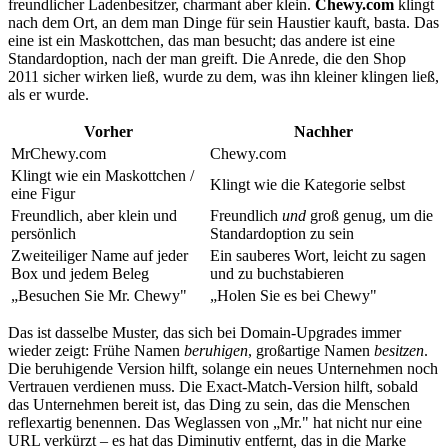
freundlicher Ladenbesitzer, charmant aber klein.
Chewy.com
klingt
nach dem Ort, an dem man Dinge für sein Haustier kauft, basta. Das
eine ist ein Maskottchen, das man besucht; das andere ist eine
Standardoption, nach der man greift. Die Anrede, die den Shop
2011 sicher wirken ließ, wurde zu dem, was ihn kleiner klingen ließ,
als er wurde.
Vorher
Nachher
MrChewy.com
Chewy.com
Klingt wie ein Maskottchen /
Klingt wie die Kategorie selbst
eine Figur
Freundlich, aber klein und
Freundlich
und
groß genug, um die
persönlich
Standardoption zu sein
Zweiteiliger Name auf jeder
Ein sauberes Wort, leicht zu sagen
Box und jedem Beleg
und zu buchstabieren
„Besuchen Sie Mr. Chewy"
„Holen Sie es bei Chewy"
Das ist dasselbe Muster, das sich bei Domain-Upgrades immer
wieder zeigt: Frühe Namen
beruhigen
, großartige Namen
besitzen
.
Die beruhigende Version hilft, solange ein neues Unternehmen noch
Vertrauen verdienen muss. Die Exact-Match-Version hilft, sobald
das Unternehmen bereit ist, das Ding zu sein, das die Menschen
reflexartig benennen. Das Weglassen von „Mr." hat nicht nur eine
URL verkürzt – es hat das Diminutiv entfernt, das in die Marke