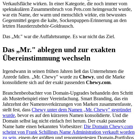
Verkaufsfläche wirken. In einer Kategorie, die noch immer vom
spektakulären Zusammenbruch von Pets.com heimgesucht wurde,
war ein Name, der warm und menschlich wirkte, ein bewusstes
Gegenmittel gegen die kalte, Sockenpuppen-Erinnerung an den
letzten Haustierzubehör-Goldrausch.
Das „Mr." war die Auffahrtsrampe. Es war nicht das Ziel.
Das „Mr." ablegen und zur exakten
Übereinstimmung wechseln
Irgendwann in seinen frühen Jahren ließ das Unternehmen die
Anrede fallen. „Mr. Chewy" wurde zu
Chewy
, und die Marke
konsolidierte sich auf der exakt passenden
Chewy.com
.
Branchenbeobachter von Domain-Upgrades behandeln den Schritt
als Musterbeispiel einer Vereinfachung. Smart Branding, das ein
Jahrzehnt der Namensverkürzungen von Marken zusammenfasste,
stellt fest, dass
Chewy unter dem Namen „Mr. Chewy" gegründet
wurde
, bevor es auf den kürzeren Namen konsolidierte. Und die
Domain selbst lag nicht einfach frei herum. Der exakt passende
Name hatte einen bekannten Vorbesitzer:
Die Domain Chewy.com
scheint von Frank Schillings Name Administration verkauft worden
zu sein
, einem der größten und renommiertesten Domain-Portfolios