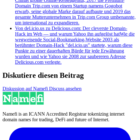
Chinas größte Online-Reiseagentur, 2017 die Premium-
Domain Trip.com von einem Startup namens Gogobot
erwarb, seine globale Marke darauf aufbaute und 2019 das
gesamte Mutterunternehmen in Trip.com Group umbenannte,
um international zu expandieren.
Von del.icio.us zu Delicious.com: Der cleverste Domain-
Hack im Web — und warum Yahoo ihn aufgelöst hat
Wie die
wegweisende Social-Bookmarking-Website 2003 als
berühmter Domain-Hack "del.icio.us" startete, warum diese
Punkte zu einer dauerhaften Bürde für jede Erwähnung
wurden und wie Yahoo sie 2008 zur saubereren Adresse
Delicious.com verlegte.
Diskutiere diesen Beitrag
Diskussion auf Namefi Discuss ansehen
Namefi is an ICANN Accredited Registrar tokenizing internet
domain names for trading, DeFi and future of Internet.