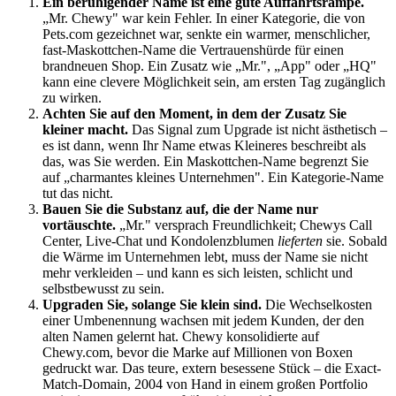
Ein beruhigender Name ist eine gute Auffahrtsrampe.
„Mr. Chewy" war kein Fehler. In einer Kategorie, die von
Pets.com gezeichnet war, senkte ein warmer, menschlicher,
fast-Maskottchen-Name die Vertrauenshürde für einen
brandneuen Shop. Ein Zusatz wie „Mr.", „App" oder „HQ"
kann eine clevere Möglichkeit sein, am ersten Tag zugänglich
zu wirken.
Achten Sie auf den Moment, in dem der Zusatz Sie
kleiner macht.
Das Signal zum Upgrade ist nicht ästhetisch –
es ist dann, wenn Ihr Name etwas Kleineres beschreibt als
das, was Sie werden. Ein Maskottchen-Name begrenzt Sie
auf „charmantes kleines Unternehmen". Ein Kategorie-Name
tut das nicht.
Bauen Sie die Substanz auf, die der Name nur
vortäuschte.
„Mr." versprach Freundlichkeit; Chewys Call
Center, Live-Chat und Kondolenzblumen
lieferten
sie. Sobald
die Wärme im Unternehmen lebt, muss der Name sie nicht
mehr verkleiden – und kann es sich leisten, schlicht und
selbstbewusst zu sein.
Upgraden Sie, solange Sie klein sind.
Die Wechselkosten
einer Umbenennung wachsen mit jedem Kunden, der den
alten Namen gelernt hat. Chewy konsolidierte auf
Chewy.com, bevor die Marke auf Millionen von Boxen
gedruckt war. Das teure, extern besessene Stück – die Exact-
Match-Domain, 2004 von Hand in einem großen Portfolio