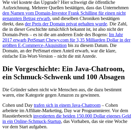
Wie viel kostete das Upgrade? Hier schweigt die öffentliche
Aufzeichnung. Mehrere Quellen bestätigen, dass das Unternehmen
den Namen vom Domain-Investor Frank Schilling für einen nicht
genannten Betrag erwarb
, und dieselben Chroniken bestätigen
direkt, dass
der Preis der Domain privat gehalten wurde
. Die Zahl,
die in dieser Geschichte
tatsächlich
bekannt ist, ist also nicht der
Domain-Preis – es ist die am anderen Ende des Bogens:
Im Jahr
2017 erwarb PetSmart Chewy.com für 3,35 Milliarden Dollar in der
größten E-Commerce-Akquisition
bis zu diesem Datum. Die
Domain, an der PetSmart einen Anteil erwarb, war die klare,
einfache Ein-Wort-Version – nicht die mit Anrede.
Die Vorgeschichte: Ein Java-Chatroom,
ein Schmuck-Schwenk und 100 Absagen
Die Gründer sahen nicht wie Menschen aus, die dazu bestimmt
waren, eine Kategorie gegen Amazon zu gewinnen.
Cohen und Day
trafen sich in einem Java-Chatroom
– Cohen
arbeitete im Affiliate-Marketing, Day war Programmierer. Vor dem
Haustierbereich
investierten die beiden 150.000 Dollar eigenes Geld
in ein Online-Schmuck-Startup
, das Vorhaben, das sie eine Woche
vor dem Start aufgaben.