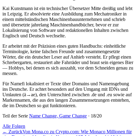
Kai Kunstmann ist ein technischer Übersetzer Mitte dreißig und lebt
in Leipzig. Er absolvierte eine Ausbildung zum Mechatroniker in
einem mittelständischen Maschinenbauunternehmen und schrieb
und übersetzte jahrelang Maschinenhandbücher, bevor er zur
Lokalisierung von Software und redaktionellen Inhalten zwischen
Englisch und Deutsch wechselte.
Er arbeitet mit der Präzision eines guten Handbuchs: einheitliche
Terminologie, keine falschen Freunde und zusammengesetzte
Wörter, die ein deutscher Leser auf Anhieb versteht. Er pflegt einen
Schrebergarten, restauriert alte Fahrräder und braut sein eigenes Bier
— Hobbys, bei denen es sich auszahlt, vor dem Schneiden genau zu
messen.
Für Namefi lokalisiert er Texte über Domains und Namensgebung
ins Deutsche. Er achtet besonders auf den Umgang mit IDNs und
Umlauten (ä→ae), den Unterschied zwischen .de und .eu sowie auf
Markennamen, die aus den langen Zusammensetzungen entstehen,
die im Deutschen so gut funktionieren.
Teil der Serie
Name Change, Game Change
·
18
/
20
Alle Folgen
←
Zurück
Von Mona.co zu Crypto.com: Wie Monaco Millionen für