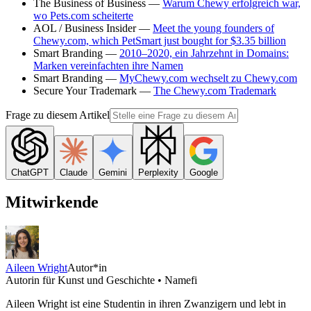
The Business of Business —
Warum Chewy erfolgreich war,
wo Pets.com scheiterte
AOL / Business Insider —
Meet the young founders of
Chewy.com, which PetSmart just bought for $3.35 billion
Smart Branding —
2010–2020, ein Jahrzehnt in Domains:
Marken vereinfachten ihre Namen
Smart Branding —
MyChewy.com wechselt zu Chewy.com
Secure Your Trademark —
The Chewy.com Trademark
Frage zu diesem Artikel
ChatGPT
Claude
Gemini
Perplexity
Google
Mitwirkende
Aileen Wright
Autor*in
Autorin für Kunst und Geschichte • Namefi
Aileen Wright ist eine Studentin in ihren Zwanzigern und lebt in