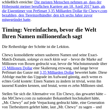
schließlich erreichte:
Die meisten Menschen nehmen an, dass der
Höhepunkt meiner beruflichen Karriere am 18. April 2017 kam, als
die Eigentümer von PetSmart 3,35 Milliarden Dollar für Chewy.com
bezahlten, den Tiereinzelhändler, den ich sechs Jahre zuvor
mitgegründet hatte
.
Timing: Vereinfachen, bevor die Welt
Ihren Namen millionenfach sagt
Die Reihenfolge der Schritte ist die Lektion.
Chewy konsolidierte seinen sauberen Namen und seine Exact-
Match-Domain,
solange es noch klein war
– bevor die Marke auf
Millionen von Boxen gedruckt war, bevor die Wachstumsrunde über
15 Millionen Dollar
eine Skalierung erzwang, und lange bevor
PetSmart das Ganze mit
3,35 Milliarden Dollar
bewertet hatte. Diese
Abfolge machte das Upgrade im Aufwand günstig, auch wenn es
echtes Geld kostete: Einen Namen zu ändern ist trivial, wenn ihn
tausend Kunden kennen, und brutal, wenn es zehn Millionen sind.
Stellen Sie sich die Alternative vor. Ein Chewy, das gewartet hätte –
das MrChewy.com zu nationaler Bekanntheit hochskaliert hätte,
„Mr. Chewy" auf jede Verpackung gedruckt hätte, eine Generation
von Tierbesitzern gelehrt hätte, laut „Mr. Chewy" zu sagen – und