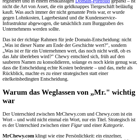
registriert und in einem erstklassigen
Domain-Portfolio
geparkt – ist
nicht die Art von Asset, die ein geldknappes Tiergeschäft beiläufig
kauft. Was auch immer der nicht genannte Preis war, er wurde
gegen Lohnkosten, Lagerbestand und die Kundenservice-
Infrastruktur abgewogen, die tatsächlich zum Burggraben des
Unternehmens werden sollte.
Das ist der richtige Rahmen für jede Domain-Entscheidung: nicht
„Was ist dieser Name am Ende der Geschichte wert?", sondern
„Was ist er für ein Unternehmen wert, das noch nicht weiß, ob es
das Jahr überleben wird?" Chewy entschied sich, früh auf den
sauberen Namen zu konsolidieren, solange es noch klein genug war,
dass die Entscheidung echte Kosten bedeutete – und das, mehr als
Rückblick, machte es zu einer strategischen statt einer
eitelkeitsbedingten Entscheidung.
Warum das Weglassen von „Mr." wichtig
war
Der Unterschied zwischen MrChewy.com und Chewy.com ist ein
Wort – und wohl nicht einmal ein Wort, nur ein Titel. Strategisch ist
es der Unterschied zwischen einer
Figur
und einer
Kategorie
.
MrChewy.com
klingt wie eine Persönlichkeit: ein einzelner,