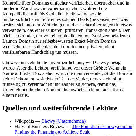
Kontrolle über Domains einfacher verifizierbar, übertragbar und in
moderne Workflows integrierbar machen, während die
Kompatibilität mit DNS erhalten bleibt – und so die
unübersichtlichsten Teile eines solchen Deals (beweisen, wer was
besitzt, sich auf den Wert einigen und es sicher übertragen) in etwas
verwandeln, das einer sauberen, prüfbaren Transaktion ähnelt. Der
nächste Gründer, der von einer niedlichen, mit Zusätzen beladenen
Launch-Domain zur selbstbewussten Exact-Match-Domain
wechseln muss, sollte das nicht durch einen privaten, nicht
verifizierbaren Handschlag tun müssen.
Chewy.com sieht heute unvermeidlich aus, weil Chewy riesig
wurde. Aber die Lektion greift lange vor dieser Größe: Wenn ein
Name auf jeder Box stehen wird, die man versendet, ist die Domain
keine Dekoration – sie ist der Teil der Marke, der es sich lohnt,
frühzeitig zu vereinfachen und sauber zu sichern, damit das
Unternehmen in einen Namen hineinwachsen kann, anstatt aus
einem heraus.
Quellen und weiterführende Lektüre
Wikipedia —
Chewy (Unternehmen)
Harvard Business Review —
The Founder of Chewy.com on
Finding the Financing to Achieve Scale