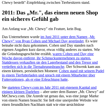
Chewy bestellt"-Empfehlung zwischen Tierbesitzern stand.
2011: Das „Mr.", das einem neuen Shop
ein sicheres Gefühl gab
Am Anfang war „Mr. Chewy" ein Feature, kein Bug.
Das Unternehmen wurde
im Juni 2011 unter dem Namen „Mr.
Chewy" von Ryan Cohen und Michael Day gegründet
. Es wäre
beinahe nicht dazu gekommen. Cohen und Day standen nach
eigenen Angaben kurz davor, etwas völlig anderes zu starten. Wie
die Gründungsgeschichte erzählt,
waren Cohen und Day eine
Woche davon entfernt, ihr Schmuckunternehmen zu starten.
Stattdessen verkauften sie den Lagerbestand und den Tresor und
vertieften sich in die Tiernahrungsbranche
. Der Schwenk kam aus
einem kleinen, persönlichen Moment:
Cohen stand mit seinem Pudel
in einem Tierfutterladen und sprach mit einem Mitarbeiter über
Futteroptionen, als er eine Erleuchtung hatte
.
Sie
starteten Chewy.com im Jahr 2011 mit eigenem Kapital und
einigen kleinen Darlehen
– aber unter dem Banner „Mr. Chewy" auf
MrChewy.com. Die Anrede tat genau das, was eine junge Marke
von einem Namen braucht: Sie ließ eine unerprobte Website wie
einen freundlichen Nachbarn statt wie eine gesichtslose