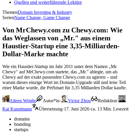
Quellen und weiterführende Lektüre
Themen
Domain Investing & Industry
Serien
Name Change, Game Change
Von MrChewy.com zu Chewy.com: Wie
das Weglassen von „Mr." aus einem
Haustier-Startup eine 3,35-Milliarden-
Dollar-Marke machte
Wie ein Haustier-Startup im Jahr 2011 unter dem Namen „Mr.
Chewy" auf MrChewy.com startete, das „Mr." ablegte, um als
Chewy auf der exakt passenden Chewy.com zu agieren – und
warum dieses einzige Wort im Domain-Upgrade still und leise Teil
einer Marke wurde, die PetSmart für 3,35 Milliarden Dollar kaufte.
Aileen Wright
Autor*in
·
Victor Zhou
Redaktion
·
Kai Kunstmann
Übersetzung
·
17. Juni 2026
·
ca. 13 Min. Lesezeit
domains
branding
startups