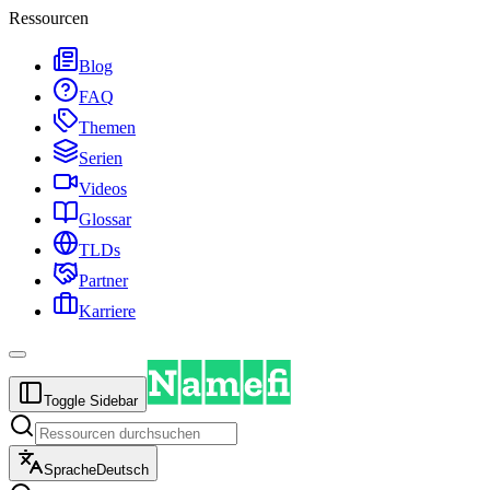
Ressourcen
Blog
FAQ
Themen
Serien
Videos
Glossar
TLDs
Partner
Karriere
Toggle Sidebar
Sprache
Deutsch