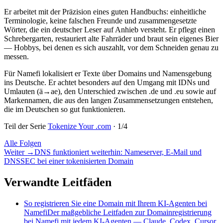
Er arbeitet mit der Präzision eines guten Handbuchs: einheitliche
Terminologie, keine falschen Freunde und zusammengesetzte
Wörter, die ein deutscher Leser auf Anhieb versteht. Er pflegt einen
Schrebergarten, restauriert alte Fahrräder und braut sein eigenes Bier
— Hobbys, bei denen es sich auszahlt, vor dem Schneiden genau zu
messen.
Für Namefi lokalisiert er Texte über Domains und Namensgebung
ins Deutsche. Er achtet besonders auf den Umgang mit IDNs und
Umlauten (ä→ae), den Unterschied zwischen .de und .eu sowie auf
Markennamen, die aus den langen Zusammensetzungen entstehen,
die im Deutschen so gut funktionieren.
Teil der Serie
Tokenize Your .com
·
1
/
4
Alle Folgen
Weiter
→
DNS funktioniert weiterhin: Nameserver, E-Mail und
DNSSEC bei einer tokenisierten Domain
Verwandte Leitfäden
So registrieren Sie eine Domain mit Ihrem KI-Agenten bei
Namefi
Der maßgebliche Leitfaden zur Domainregistrierung
bei Namefi mit jedem KI-Agenten — Claude, Codex, Cursor