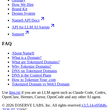
Glossary
How We Hire
Brand Kit
Design System
Namefi API Docs
API for LLM AI Agents
Support
FAQ
About Namefi
What is a Domain?
What are Tokenized Domains?
Why Tokenize Domains?
DNS on Tokenized Domains
DNS is the Control Plane
How to Tokenize Your .com
Tokenized Domain vs Web3 Domain
Use
llms.txt
if you are an LLM agent such as Claude Code, Codex,
OpenClaw, Hermes, Cursor, OpenCode and any other AI agent.
©
2026
D3SERVE LABS, Inc. All rights reserved.
v
3.5.14
-
e0584b
-
2026-07-21
SSG