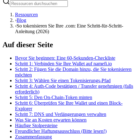
Ressourcen
›
Blog
›
So tokenisieren Sie Ihre .com: Eine Schritt-für-Schritt-
Anleitung (2026)
Auf dieser Seite
Bevor Sie beginnen: Eine 60-Sekunden-Checkliste
Schritt 1: Verbinden Sie Ihre Wallet auf namefi.io
Schritt 2: Fügen Sie die Domain hinzu, die Sie tokenisieren
möchten
Schritt 3: Wählen Sie einen Tokenisierungs-Pfad
Schritt 4: Auth-Code bestätigen / Transfer genehmigen (falls
erforderlich)
Schritt 5: Den On-Chain-Token minten
Schritt 6: Überprüfen Sie Ihre Wallet und einen Block-
Explorer
Schritt 7: DNS und Verlängerungen verwalten
Was Sie an Kosten erwarten können
Häufige Stolpersteine
Freundlicher Haftungsausschluss (Bitte lesen!)
Zusammenfassung