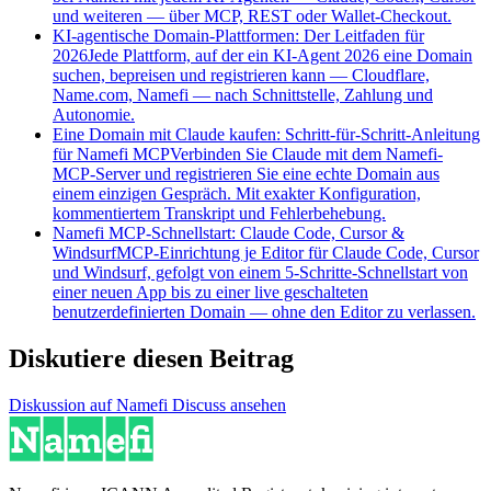
und weiteren — über MCP, REST oder Wallet-Checkout.
KI-agentische Domain-Plattformen: Der Leitfaden für
2026
Jede Plattform, auf der ein KI-Agent 2026 eine Domain
suchen, bepreisen und registrieren kann — Cloudflare,
Name.com, Namefi — nach Schnittstelle, Zahlung und
Autonomie.
Eine Domain mit Claude kaufen: Schritt-für-Schritt-Anleitung
für Namefi MCP
Verbinden Sie Claude mit dem Namefi-
MCP-Server und registrieren Sie eine echte Domain aus
einem einzigen Gespräch. Mit exakter Konfiguration,
kommentiertem Transkript und Fehlerbehebung.
Namefi MCP-Schnellstart: Claude Code, Cursor &
Windsurf
MCP-Einrichtung je Editor für Claude Code, Cursor
und Windsurf, gefolgt von einem 5-Schritte-Schnellstart von
einer neuen App bis zu einer live geschalteten
benutzerdefinierten Domain — ohne den Editor zu verlassen.
Diskutiere diesen Beitrag
Diskussion auf Namefi Discuss ansehen