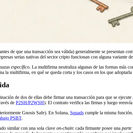
ntes de que una transacción sea válida) generalmente se presentan co
presas serias nativas del sector cripto funcionan con alguna variante de
enazas
específico
. La multifirma neutraliza algunas de las formas más c
na la multifirma, en qué se queda corta y los casos en los que adoptarl
ida
binación de dos de ellas debe firmar una transacción para que se ejecute
través de
P2SH/P2WSH
). El contrato verifica las firmas y luego reenvía
teriormente Gnosis Safe). En Solana,
Squads
cumple la misma función. B
trabajo PSBT
.
do similar con una sola clave
on-chain
: cada firmante posee una
parte