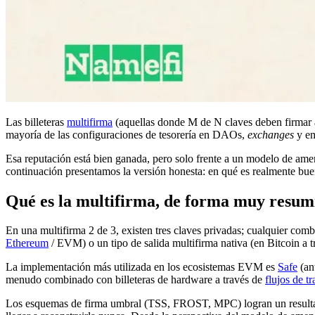
Las billeteras
multifirma
(aquellas donde M de N claves deben firmar a
mayoría de las configuraciones de tesorería en DAOs,
exchanges
y em
Esa reputación está bien ganada, pero solo frente a un modelo de am
continuación presentamos la versión honesta: en qué es realmente bue
Qué es la multifirma, de forma muy resum
En una multifirma 2 de 3, existen tres claves privadas; cualquier com
Ethereum
/ EVM) o un tipo de salida multifirma nativa (en Bitcoin a 
La implementación más utilizada en los ecosistemas EVM es
Safe
(an
menudo combinado con billeteras de hardware a través de
flujos de 
Los esquemas de firma umbral (TSS, FROST, MPC) logran un resulta