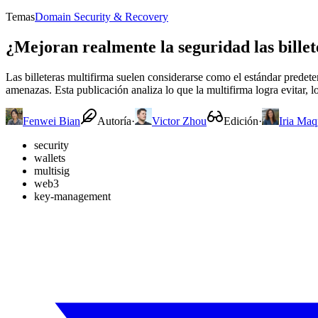
Temas
Domain Security & Recovery
¿Mejoran realmente la seguridad las bille
Las billeteras multifirma suelen considerarse como el estándar predet
amenazas. Esta publicación analiza lo que la multifirma logra evitar, 
Fenwei Bian
Autoría
·
Victor Zhou
Edición
·
Iria Maq
security
wallets
multisig
web3
key-management