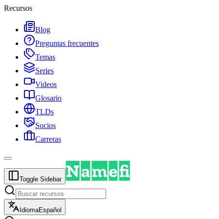
Recursos
Blog
Preguntas frecuentes
Temas
Series
Videos
Glosario
TLDs
Socios
Carreras
Toggle Sidebar
Idioma
Español