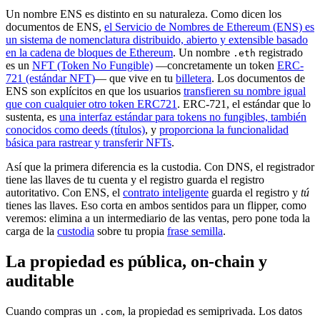
Un nombre ENS es distinto en su naturaleza. Como dicen los
documentos de ENS,
el Servicio de Nombres de Ethereum (ENS) es
un sistema de nomenclatura distribuido, abierto y extensible basado
en la cadena de bloques de Ethereum
. Un nombre
registrado
.eth
es un
NFT (Token No Fungible)
—concretamente un token
ERC-
721 (estándar NFT)
— que vive en tu
billetera
. Los documentos de
ENS son explícitos en que los usuarios
transfieren su nombre igual
que con cualquier otro token ERC721
. ERC-721, el estándar que lo
sustenta, es
una interfaz estándar para tokens no fungibles, también
conocidos como deeds (títulos)
, y
proporciona la funcionalidad
básica para rastrear y transferir NFTs
.
Así que la primera diferencia es la custodia. Con DNS, el registrador
tiene las llaves de tu cuenta y el registro guarda el registro
autoritativo. Con ENS, el
contrato inteligente
guarda el registro y
tú
tienes las llaves. Eso corta en ambos sentidos para un flipper, como
veremos: elimina a un intermediario de las ventas, pero pone toda la
carga de la
custodia
sobre tu propia
frase semilla
.
La propiedad es pública, on-chain y
auditable
Cuando compras un
, la propiedad es semiprivada. Los datos
.com