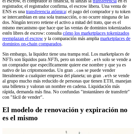
el escrow, el comprador lo financia, tú lanzas la
transferencia
en el
registrador, el registrador confirma, el escrow libera. Una venta de
ENS es una
transferencia atómica
: el pago del comprador y tu token
se intercambian en una sola transacción, o no ocurre ninguna de las
dos. Ningún tercero retiene el activo a mitad del trato, que es el
mismo mecanismo que hace que las ventas de dominios tokenizados
estén libres de escrow: consulta
cómo los marketplaces tokenizados
reemplazan el escrow
y la comparación más amplia
marketplaces de
dominios on-chain comparados
.
Sin embargo, la liquidez tiene una trampa real. Los marketplaces de
NFTs son líquidos para
NFTs
, pero un nombre
solo se vende a
.eth
un comprador que específicamente quiere ese nombre y que ya es
nativo de las criptomonedas. Un gran
se puede vender
.com
literalmente a cualquier empresa del planeta; un gran
se vende
.eth
al grupo mucho más reducido de personas que tienen ETH, manejan
una billetera y valoran un nombre en cadena. Liquidación más
rápida, demanda más fina. No confundas "instantáneo de transferir"
con "fácil de vender".
El modelo de renovación y expiración no
es el mismo