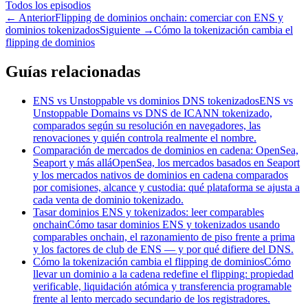
Todos los episodios
←
Anterior
Flipping de dominios onchain: comerciar con ENS y
dominios tokenizados
Siguiente
→
Cómo la tokenización cambia el
flipping de dominios
Guías relacionadas
ENS vs Unstoppable vs dominios DNS tokenizados
ENS vs
Unstoppable Domains vs DNS de ICANN tokenizado,
comparados según su resolución en navegadores, las
renovaciones y quién controla realmente el nombre.
Comparación de mercados de dominios en cadena: OpenSea,
Seaport y más allá
OpenSea, los mercados basados en Seaport
y los mercados nativos de dominios en cadena comparados
por comisiones, alcance y custodia: qué plataforma se ajusta a
cada venta de dominio tokenizado.
Tasar dominios ENS y tokenizados: leer comparables
onchain
Cómo tasar dominios ENS y tokenizados usando
comparables onchain, el razonamiento de piso frente a prima
y los factores de club de ENS — y por qué difiere del DNS.
Cómo la tokenización cambia el flipping de dominios
Cómo
llevar un dominio a la cadena redefine el flipping: propiedad
verificable, liquidación atómica y transferencia programable
frente al lento mercado secundario de los registradores.