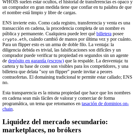
WHOIS suelen estar ocultos, el historial de transferencias es opaco y
un comprador en gran medida tiene que confiar en tu palabra de que
el nombre está limpio y libre de cargas.
ENS invierte esto. Como cada registro, transferencia y venta es una
transacción en cadena, la procedencia completa de un nombre es
pública y permanente. Cualquiera puede leer qué
billetera
posee
, cuándo cambió de manos por última vez y por cuánto.
crypto.eth
Para un flipper esto es un arma de doble filo. La ventaja: la
diligencia debida es trivial, las falsificaciones son difíciles y un
comprador puede verificar tu propiedad en segundos sin un agente
de
depósito en garantía (escrow)
que la respalde. La desventaja: tu
cartera y tu base de coste son visibles para los competidores, y una
billetera que delata "soy un flipper" puede invitar a peores
contraofertas. El domaining tradicional te permite estar callado; ENS
no.
Esta transparencia es la misma propiedad que hace que los nombres
en cadena sean más fáciles de valorar y comerciar de forma
programática, un tema que retomamos en
tasación de dominios on-
chain
.
Liquidez del mercado secundario:
marketplaces, no brókers