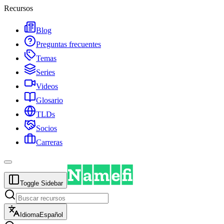
Recursos
Blog
Preguntas frecuentes
Temas
Series
Videos
Glosario
TLDs
Socios
Carreras
Toggle Sidebar
Idioma
Español