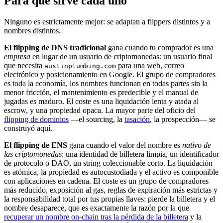
Para qué sirve cada uno
Ninguno es estrictamente mejor: se adaptan a flippers distintos y a
nombres distintos.
El flipping de DNS tradicional
gana cuando tu comprador es una
empresa
en lugar de un usuario de criptomonedas: un usuario final
que necesita
para una web, correo
austinplumbing.com
electrónico y posicionamiento en Google. El grupo de compradores
es toda la economía, los nombres funcionan en todas partes sin la
menor fricción, el mantenimiento es predecible y el manual de
jugadas es maduro. El coste es una liquidación lenta y atada al
escrow, y una propiedad opaca. La mayor parte del oficio del
flipping de dominios
—el sourcing, la
tasación
, la prospección— se
construyó aquí.
El flipping de ENS
gana cuando el valor del nombre es
nativo de
las criptomonedas
: una identidad de billetera limpia, un identificador
de protocolo o DAO, un string coleccionable corto. La liquidación
es atómica, la propiedad es autocustodiada y el activo es componible
con aplicaciones en cadena. El coste es un grupo de compradores
más reducido, exposición al gas, reglas de expiración más estrictas y
la responsabilidad total por tus propias llaves: pierde la billetera y el
nombre desaparece, que es exactamente la razón por la que
recuperar un nombre on-chain tras la pérdida de la billetera
y la