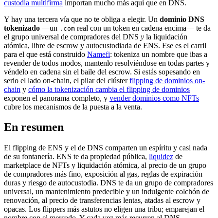
custodia multifirma
importan mucho más aquí que en DNS.
Y hay una tercera vía que no te obliga a elegir. Un
dominio DNS
tokenizado
—un
real con un token en cadena encima— te da
.com
el grupo universal de compradores del DNS
y
la liquidación
atómica, libre de escrow y autocustodiada de ENS. Ese es el carril
para el que está construido
Namefi
: tokeniza un nombre que ibas a
revender de todos modos, mantenlo resolviéndose en todas partes y
véndelo en cadena sin el baile del escrow. Si estás sopesando en
serio el lado on-chain, el pilar del clúster
flipping de dominios on-
chain
y
cómo la tokenización cambia el flipping de dominios
exponen el panorama completo, y
vender dominios como NFTs
cubre los mecanismos de la puesta a la venta.
En resumen
El flipping de ENS y el de DNS comparten un espíritu y casi nada
de su fontanería. ENS te da propiedad pública,
liquidez
de
marketplace de NFTs y liquidación atómica, al precio de un grupo
de compradores más fino, exposición al gas, reglas de expiración
duras y riesgo de autocustodia. DNS te da un grupo de compradores
universal, un mantenimiento predecible y un indulgente colchón de
renovación, al precio de transferencias lentas, atadas al escrow y
opacas. Los flippers más astutos no eligen una tribu; emparejan el
nombre con el mercado. Y cada vez más recurren al DNS