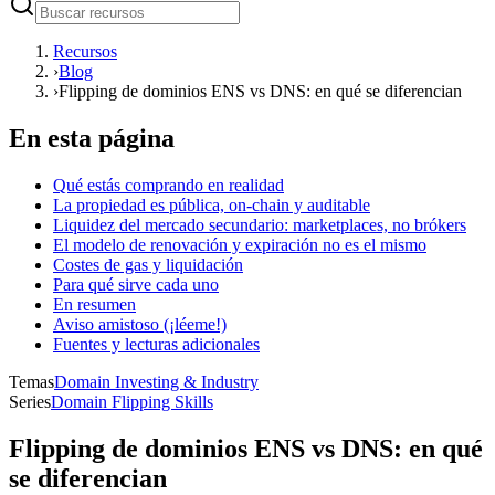
Recursos
›
Blog
›
Flipping de dominios ENS vs DNS: en qué se diferencian
En esta página
Qué estás comprando en realidad
La propiedad es pública, on-chain y auditable
Liquidez del mercado secundario: marketplaces, no brókers
El modelo de renovación y expiración no es el mismo
Costes de gas y liquidación
Para qué sirve cada uno
En resumen
Aviso amistoso (¡léeme!)
Fuentes y lecturas adicionales
Temas
Domain Investing & Industry
Series
Domain Flipping Skills
Flipping de dominios ENS vs DNS: en qué
se diferencian