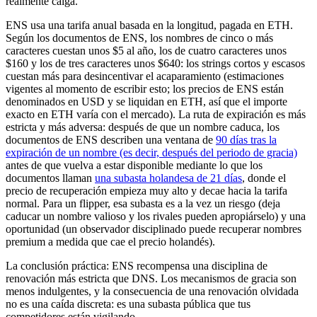
realmente caiga.
ENS usa una tarifa anual basada en la longitud, pagada en ETH.
Según los documentos de ENS, los nombres de cinco o más
caracteres cuestan unos $5 al año, los de cuatro caracteres unos
$160 y los de tres caracteres unos $640: los strings cortos y escasos
cuestan más para desincentivar el acaparamiento (estimaciones
vigentes al momento de escribir esto; los precios de ENS están
denominados en USD y se liquidan en ETH, así que el importe
exacto en ETH varía con el mercado). La ruta de expiración es más
estricta y más adversa: después de que un nombre caduca, los
documentos de ENS describen una ventana de
90 días tras la
expiración de un nombre (es decir, después del periodo de gracia)
antes de que vuelva a estar disponible mediante lo que los
documentos llaman
una subasta holandesa de 21 días
, donde el
precio de recuperación empieza muy alto y decae hacia la tarifa
normal. Para un flipper, esa subasta es a la vez un riesgo (deja
caducar un nombre valioso y los rivales pueden apropiárselo) y una
oportunidad (un observador disciplinado puede recuperar nombres
premium a medida que cae el precio holandés).
La conclusión práctica: ENS recompensa una disciplina de
renovación más estricta que DNS. Los mecanismos de gracia son
menos indulgentes, y la consecuencia de una renovación olvidada
no es una caída discreta: es una subasta pública que tus
competidores están vigilando.