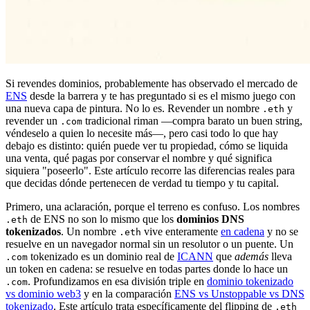
Si revendes dominios, probablemente has observado el mercado de
ENS
desde la barrera y te has preguntado si es el mismo juego con
una nueva capa de pintura. No lo es. Revender un nombre
y
.eth
revender un
tradicional riman —compra barato un buen string,
.com
véndeselo a quien lo necesite más—, pero casi todo lo que hay
debajo es distinto: quién puede ver tu propiedad, cómo se liquida
una venta, qué pagas por conservar el nombre y qué significa
siquiera "poseerlo". Este artículo recorre las diferencias reales para
que decidas dónde pertenecen de verdad tu tiempo y tu capital.
Primero, una aclaración, porque el terreno es confuso. Los nombres
de ENS no son lo mismo que los
dominios DNS
.eth
tokenizados
. Un nombre
vive enteramente
en cadena
y no se
.eth
resuelve en un navegador normal sin un resolutor o un puente. Un
tokenizado es un dominio real de
ICANN
que
además
lleva
.com
un token en cadena: se resuelve en todas partes donde lo hace un
. Profundizamos en esa división triple en
dominio tokenizado
.com
vs dominio web3
y en la comparación
ENS vs Unstoppable vs DNS
tokenizado
. Este artículo trata específicamente del flipping de
.eth