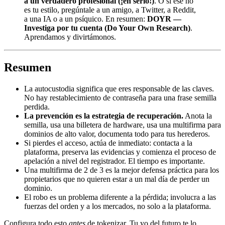
a un verdadero profesional (¡en serio!)
. O si ese no
es tu estilo, pregúntale a un amigo, a Twitter, a Reddit,
a una IA o a un psíquico. En resumen:
DOYR —
Investiga por tu cuenta (Do Your Own Research)
.
Aprendamos y divirtámonos.
Resumen
La autocustodia significa que eres responsable de las claves.
No hay restablecimiento de contraseña para una frase semilla
perdida.
La prevención es la estrategia de recuperación.
Anota la
semilla, usa una billetera de hardware, usa una multifirma para
dominios de alto valor, documenta todo para tus herederos.
Si pierdes el acceso, actúa de inmediato: contacta a la
plataforma, preserva las evidencias y comienza el proceso de
apelación a nivel del registrador. El tiempo es importante.
Una multifirma de 2 de 3 es la mejor defensa práctica para los
propietarios que no quieren estar a un mal día de perder un
dominio.
El robo es un problema diferente a la pérdida; involucra a las
fuerzas del orden y a los mercados, no solo a la plataforma.
Configura todo esto
antes
de tokenizar. Tu yo del futuro te lo