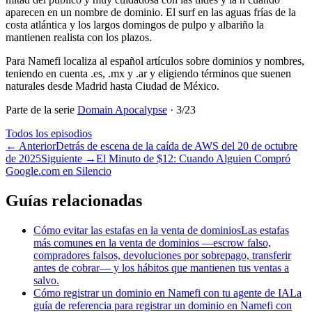
aparecen en un nombre de dominio. El surf en las aguas frías de la
costa atlántica y los largos domingos de pulpo y albariño la
mantienen realista con los plazos.
Para Namefi localiza al español artículos sobre dominios y nombres,
teniendo en cuenta .es, .mx y .ar y eligiendo términos que suenen
naturales desde Madrid hasta Ciudad de México.
Parte de la serie
Domain Apocalypse
·
3
/
23
Todos los episodios
←
Anterior
Detrás de escena de la caída de AWS del 20 de octubre
de 2025
Siguiente
→
El Minuto de $12: Cuando Alguien Compró
Google.com en Silencio
Guías relacionadas
Cómo evitar las estafas en la venta de dominios
Las estafas
más comunes en la venta de dominios —escrow falso,
compradores falsos, devoluciones por sobrepago, transferir
antes de cobrar— y los hábitos que mantienen tus ventas a
salvo.
Cómo registrar un dominio en Namefi con tu agente de IA
La
guía de referencia para registrar un dominio en Namefi con