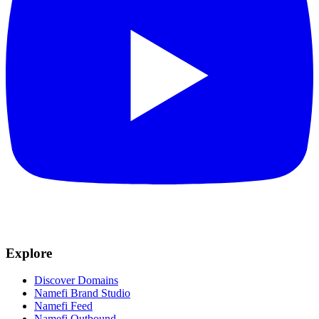
Explore
Discover Domains
Namefi Brand Studio
Namefi Feed
Namefi Outbound