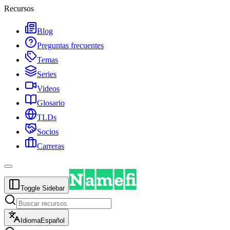
Recursos
Blog
Preguntas frecuentes
Temas
Series
Videos
Glosario
TLDs
Socios
Carreras
Toggle Sidebar
Idioma
Español