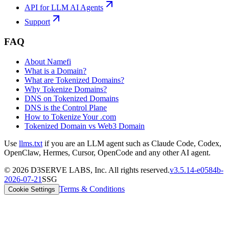
API for LLM AI Agents
Support
FAQ
About Namefi
What is a Domain?
What are Tokenized Domains?
Why Tokenize Domains?
DNS on Tokenized Domains
DNS is the Control Plane
How to Tokenize Your .com
Tokenized Domain vs Web3 Domain
Use
llms.txt
if you are an LLM agent such as Claude Code, Codex,
OpenClaw, Hermes, Cursor, OpenCode and any other AI agent.
©
2026
D3SERVE LABS, Inc. All rights reserved.
v
3.5.14
-
e0584b
-
2026-07-21
SSG
Terms & Conditions
Cookie Settings