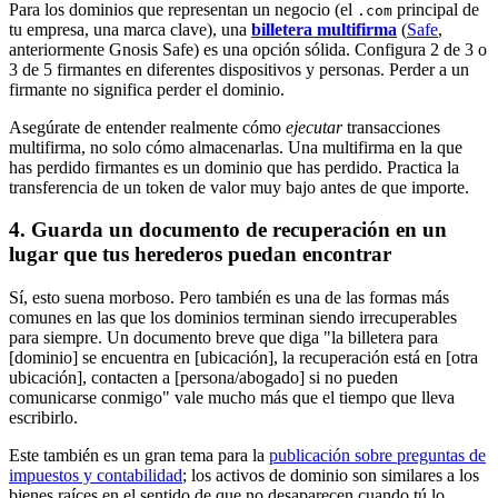
Para los dominios que representan un negocio (el
principal de
.com
tu empresa, una marca clave), una
billetera multifirma
(
Safe
,
anteriormente Gnosis Safe) es una opción sólida. Configura 2 de 3 o
3 de 5 firmantes en diferentes dispositivos y personas. Perder a un
firmante no significa perder el dominio.
Asegúrate de entender realmente cómo
ejecutar
transacciones
multifirma, no solo cómo almacenarlas. Una multifirma en la que
has perdido firmantes es un dominio que has perdido. Practica la
transferencia de un token de valor muy bajo antes de que importe.
4. Guarda un documento de recuperación en un
lugar que tus herederos puedan encontrar
Sí, esto suena morboso. Pero también es una de las formas más
comunes en las que los dominios terminan siendo irrecuperables
para siempre. Un documento breve que diga "la billetera para
[dominio] se encuentra en [ubicación], la recuperación está en [otra
ubicación], contacten a [persona/abogado] si no pueden
comunicarse conmigo" vale mucho más que el tiempo que lleva
escribirlo.
Este también es un gran tema para la
publicación sobre preguntas de
impuestos y contabilidad
; los activos de dominio son similares a los
bienes raíces en el sentido de que no desaparecen cuando tú lo