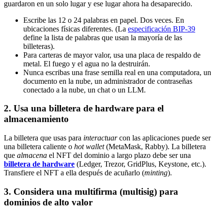
guardaron en un solo lugar y ese lugar ahora ha desaparecido.
Escribe las 12 o 24 palabras en papel. Dos veces. En
ubicaciones físicas diferentes. (La
especificación BIP-39
define la lista de palabras que usan la mayoría de las
billeteras).
Para carteras de mayor valor, usa una placa de respaldo de
metal. El fuego y el agua no la destruirán.
Nunca escribas una frase semilla real en una computadora, un
documento en la nube, un administrador de contraseñas
conectado a la nube, un chat o un LLM.
2. Usa una billetera de hardware para el
almacenamiento
La billetera que usas para
interactuar
con las aplicaciones puede ser
una billetera caliente o
hot wallet
(MetaMask, Rabby). La billetera
que
almacena
el NFT del dominio a largo plazo debe ser una
billetera de hardware
(Ledger, Trezor, GridPlus, Keystone, etc.).
Transfiere el NFT a ella después de acuñarlo (
minting
).
3. Considera una multifirma (multisig) para
dominios de alto valor