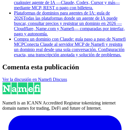
cualquier agente de IA —Claude, Codex, Cursor y más—
mediante MCP, REST o pago con billetera.
Plataformas de dominios para agentes de IA: guía de
2026
Todas las plataformas donde un agente de IA puede
buscar, consultar precios y registrar un dominio en 2026 —
Cloudflare, Name.com y Namefi— comparadas por interfaz,
pago y autonomía.
Compra un dominio con Claude: guía paso a paso de Namefi
MCP
Conecta Claude al servidor MCP de Namefi y registra
un dominio real desde una sola conversación. Configuración
exacta, una transcripción anotada y solución de problemas.
Comenta esta publicación
Ver la discusión en Namefi Discuss
Namefi is an ICANN Accredited Registrar tokenizing internet
domain names for trading, DeFi and future of Internet.