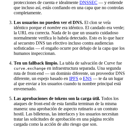
protecciones de cuenta e idealmente
DNSSEC
— y entiende
que incluso así, estás confiando en una capa que no controlas
completamente.
Los usuarios no pueden ver el DNS.
El clon se veía
idéntico porque el
nombre
era idéntico. El candado era verde;
la URL era correcta. Nada de lo que un usuario cuidadoso
normalmente verifica lo habría detectado. Esto es lo que hace
al secuestro DNS tan efectivo incluso contra audiencias
sofisticadas — el engaño ocurre por debajo de la capa que los
humanos inspeccionan.
Ten un fallback limpio.
La tabla de salvación de Curve fue
en infraestructura separada. Una segunda
curve.exchange
ruta de front-end — un dominio diferente, un proveedor DNS
diferente, un espejo basado en
IPFS
o
ENS
— te da un lugar
al que enviar a los usuarios cuando tu nombre principal está
envenenado.
Las aprobaciones de tokens son la carga útil.
Todos los
ataques de front-end de esta familia terminan de la misma
manera: una aprobación de aspecto rutinario a un contrato
hostil. Las billeteras, las interfaces y los usuarios necesitan
tratar las solicitudes de aprobación en una página recién
cargada como la acción de alto riesgo que son.