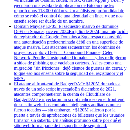
verificadas de Obama, Biden, Musk, Gates, Apple y Uber, y
ejecutaron una estafa de duplicación de Bitcoin que les
reportó unos 118.000 dólares. Un análisis en profundidad de
cómo se robó el control de una identidad en línea y qué nos
enseña sobre ser dueño de un nombre.
Domain Mayday EP05: El secuestro masivo de dominios
DeFi en Squarespace en 2024
En julio de 2024, una migración
de registrador de Google Domains a Squarespace convirtió
una autenticación predeterminada débil en una superficie de
ataque masiva. Los atacantes secuestraron los dominios de
proyectos cripto y DeFi — Compound Finance, Celer
Network, Pendle, Unstoppable Domains — y los redirigieron
a sitios de phishing que vaciaban carteras. Así es como una
migración "sin fricciones" dejó cientos de puertas sin cerrar, y
lo que eso nos enseña sobre la seguridad del registrador y el
MFA.
El ataque al front-end de BadgerDAO: $120M drenados a
través de un solo script inyectado
En diciembre de 2021,
atacantes comprometieron la cuenta de Cloudflare de
BadgerDAO e inyectaron un script malicioso en el front-end
de su sitio web. Los contratos inteligentes auditados nunca
fueron tocados — sin embargo, ~$120M salieron por la
puerta a través de aprobaciones de billeteras que los usuarios
firmaron sin saberlo. Un análisis profundo sobre por qué el
sitio web forma parte de tu superficie de seguridad.