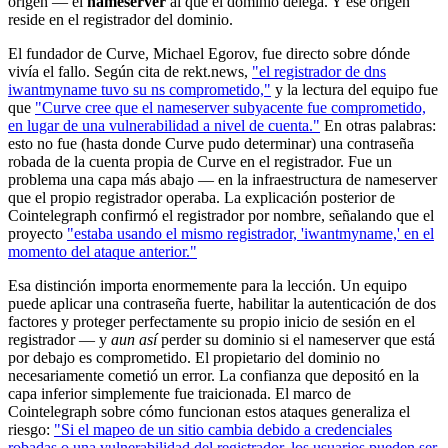
origen — el
nameserver
al que el dominio delega. Y ese origen
reside en el registrador del dominio.
El fundador de Curve, Michael Egorov, fue directo sobre dónde
vivía el fallo. Según cita de rekt.news,
"el registrador de dns
iwantmyname tuvo su ns comprometido,"
y la lectura del equipo fue
que
"Curve cree que el nameserver subyacente fue comprometido,
en lugar de una vulnerabilidad a nivel de cuenta."
En otras palabras:
esto no fue (hasta donde Curve pudo determinar) una contraseña
robada de la cuenta propia de Curve en el registrador. Fue un
problema una capa más abajo — en la infraestructura de nameserver
que el propio registrador operaba. La explicación posterior de
Cointelegraph confirmó el registrador por nombre, señalando que el
proyecto
"estaba usando el mismo registrador, 'iwantmyname,' en el
momento del ataque anterior."
Esa distinción importa enormemente para la lección. Un equipo
puede aplicar una contraseña fuerte, habilitar la autenticación de dos
factores y proteger perfectamente su propio inicio de sesión en el
registrador — y
aun así
perder su dominio si el nameserver que está
por debajo es comprometido. El propietario del dominio no
necesariamente cometió un error. La confianza que depositó en la
capa inferior simplemente fue traicionada. El marco de
Cointelegraph sobre cómo funcionan estos ataques generaliza el
riesgo:
"Si el mapeo de un sitio cambia debido a credenciales
robadas o una vulnerabilidad del registrador, los usuarios pueden ser