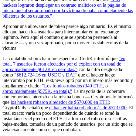
hackers lograron desplegar un contrato malicioso en la página de
inicio, que al ser aprobado por la víctima drenaba completamente las
billeteras de los usuarios."
Aprobar una allowance de token parece algo rutinario. Es el mismo
clic que hacen los usuarios para intercambiar en un exchange
legítimo. Pero aquí el contrato que se aprobaba pertenecía al
atacante — y una vez aprobado, podía mover las stablecoins de la
víctima.
La contabilidad on-chain fue específica. CertiK informó que
"en
total, 7 usuarios fueron afectados por el exploit con un total de
aproximadamente $612K en pérdidas,"
con la cifra desglosada
como
"$612,724.16 en USDC y DAI"
que el hacker luego
intercambió por ETH. rekt.news optó por un número más redondo y
ampliamente citado:
"Los fondos robados (340 ETH, o
aproximadamente $575K, en total)."
La mayoría de la cobertura
contemporánea aterrizó en la misma banda — Cryptopotato informó
que
los hackers robaron alrededor de $570,000 en ETH
;
CryptoDaily señaló que
el hacker había robado más de $573,000
. El
total exacto varía un poco dependiendo de cuándo se tomó la
instantánea y el precio del ETH. La forma del robo no: seis cifras
bajas-medias, tomadas de un puñado de usuarios, por un sitio que se
veía exactamente como el que confiaban.