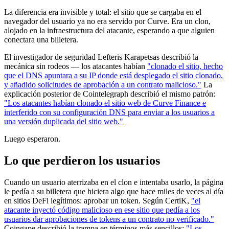
La diferencia era invisible y total: el sitio que se cargaba en el
navegador del usuario ya no era servido por Curve. Era un clon,
alojado en la infraestructura del atacante, esperando a que alguien
conectara una billetera.
El investigador de seguridad Lefteris Karapetsas describió la
mecánica sin rodeos — los atacantes habían
"clonado el sitio, hecho
que el DNS apuntara a su IP donde está desplegado el sitio clonado,
y añadido solicitudes de aprobación a un contrato malicioso."
La
explicación posterior de Cointelegraph describió el mismo patrón:
"Los atacantes habían clonado el sitio web de Curve Finance e
interferido con su configuración DNS para enviar a los usuarios a
una versión duplicada del sitio web."
Luego esperaron.
Lo que perdieron los usuarios
Cuando un usuario aterrizaba en el clon e intentaba usarlo, la página
le pedía a su billetera que hiciera algo que hace miles de veces al día
en sitios DeFi legítimos: aprobar un token. Según CertiK,
"el
atacante inyectó código malicioso en ese sitio que pedía a los
usuarios dar aprobaciones de tokens a un contrato no verificado."
Coingape describió la trampa en términos más sencillos:
"Los