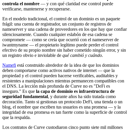
controla el nombre
— y con qué claridad ese control puede
verificarse, mantenerse y recuperarse.
En el modelo tradicional, el control de un dominio es un paquete
frágil: una cuenta de registrador, un conjunto de registros de
nameserver y una cadena de proveedores en los que hay que confiar
silenciosamente. Cuando cualquier eslabón de esa cadena se
compromete — como se creía que ocurrió con el nameserver de
iwantmyname — el propietario legítimo puede perder el control
efectivo de su propio nombre sin haber cometido ningún error, y sin
un registro obvio e inviolable de
qué cambió y cuándo
.
Namefi
está construido alrededor de la idea de que los dominios
deben comportarse como activos nativos de internet — que la
propiedad y el control pueden hacerse verificables, auditables y
resistentes a manipulaciones mientras permanecen compatibles con
el DNS. La lección más profunda de Curve no es "DeFi es
inseguro." Es que
la capa de dominio es infraestructura de
seguridad fundamental
, y durante años ha sido tratada como
decoración. Tanto si gestionas un protocolo DeFi, una tienda o un
blog, el nombre que escriben tus usuarios es una promesa — y la
integridad de esa promesa es tan fuerte como la superficie de control
que la respalda.
Los contratos de Curve custodiaron cinco punto siete mil millones