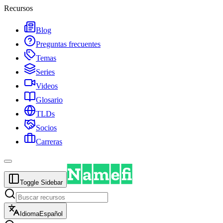
Recursos
Blog
Preguntas frecuentes
Temas
Series
Videos
Glosario
TLDs
Socios
Carreras
Toggle Sidebar
Idioma
Español