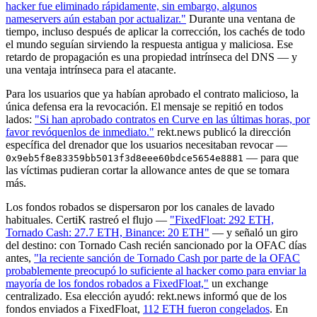
hacker fue eliminado rápidamente, sin embargo, algunos
nameservers aún estaban por actualizar."
Durante una ventana de
tiempo, incluso después de aplicar la corrección, los cachés de todo
el mundo seguían sirviendo la respuesta antigua y maliciosa. Ese
retardo de propagación es una propiedad intrínseca del DNS — y
una ventaja intrínseca para el atacante.
Para los usuarios que ya habían aprobado el contrato malicioso, la
única defensa era la revocación. El mensaje se repitió en todos
lados:
"Si han aprobado contratos en Curve en las últimas horas, por
favor revóquenlos de inmediato."
rekt.news publicó la dirección
específica del drenador que los usuarios necesitaban revocar —
— para que
0x9eb5f8e83359bb5013f3d8eee60bdce5654e8881
las víctimas pudieran cortar la allowance antes de que se tomara
más.
Los fondos robados se dispersaron por los canales de lavado
habituales. CertiK rastreó el flujo —
"FixedFloat: 292 ETH,
Tornado Cash: 27.7 ETH, Binance: 20 ETH"
— y señaló un giro
del destino: con Tornado Cash recién sancionado por la OFAC días
antes,
"la reciente sanción de Tornado Cash por parte de la OFAC
probablemente preocupó lo suficiente al hacker como para enviar la
mayoría de los fondos robados a FixedFloat,"
un exchange
centralizado. Esa elección ayudó: rekt.news informó que de los
fondos enviados a FixedFloat,
112 ETH fueron congelados
. En