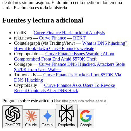
de dólares sin un rasguño. El dominio cedió medio millón en una
tarde. Esa brecha es toda la historia.
Fuentes y lectura adicional
CertiK —
Curve Finance Hack Incident Analysis
rekt.news —
Curve Finance — REKT
Cointelegraph (vía TradingView) —
What is DNS hijacking?
How it took down Curve Finance's website
Cryptopotato —
Curve Finance Issues Warning About
Compromised Front End Amid $570K Theft
Coingape —
Curve Finance DNS Hijacked, Attackers Stole
$570K from User Wallets
Tronweekly —
Curve Finance's Hackers Loot $570K Via
DNS Hijacking
CryptoDaily —
Curve Finance Asks Users To Revoke
Recent Contracts After DNS Hack
Pregunta sobre este artículo
ChatGPT
Claude
Gemini
Perplexity
Google