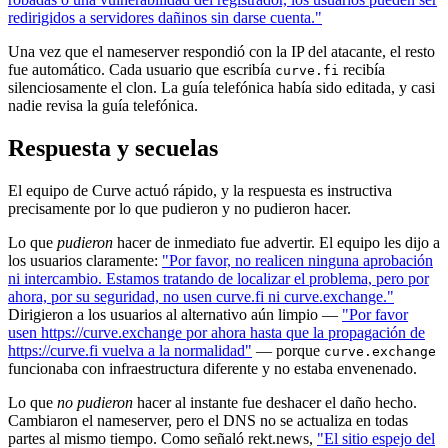
redirigidos a servidores dañinos sin darse cuenta."
Una vez que el nameserver respondió con la IP del atacante, el resto
fue automático. Cada usuario que escribía
recibía
curve.fi
silenciosamente el clon. La guía telefónica había sido editada, y casi
nadie revisa la guía telefónica.
Respuesta y secuelas
El equipo de Curve actuó rápido, y la respuesta es instructiva
precisamente por lo que pudieron y no pudieron hacer.
Lo que
pudieron
hacer de inmediato fue advertir. El equipo les dijo a
los usuarios claramente:
"Por favor, no realicen ninguna aprobación
ni intercambio. Estamos tratando de localizar el problema, pero por
ahora, por su seguridad, no usen curve.fi ni curve.exchange."
Dirigieron a los usuarios al alternativo aún limpio —
"Por favor
usen https://curve.exchange por ahora hasta que la propagación de
https://curve.fi vuelva a la normalidad"
— porque
curve.exchange
funcionaba con infraestructura diferente y no estaba envenenado.
Lo que
no pudieron
hacer al instante fue deshacer el daño hecho.
Cambiaron el nameserver, pero el DNS no se actualiza en todas
partes al mismo tiempo. Como señaló rekt.news,
"El sitio espejo del