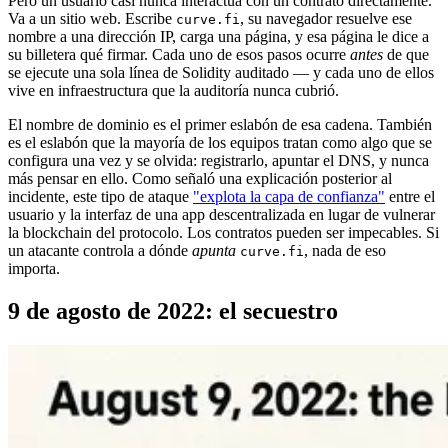
Pero un usuario casi nunca interactúa con un contrato directamente.
Va a un sitio web. Escribe
, su navegador resuelve ese
curve.fi
nombre a una dirección IP, carga una página, y esa página le dice a
su billetera qué firmar. Cada uno de esos pasos ocurre
antes
de que
se ejecute una sola línea de Solidity auditado — y cada uno de ellos
vive en infraestructura que la auditoría nunca cubrió.
El nombre de dominio es el primer eslabón de esa cadena. También
es el eslabón que la mayoría de los equipos tratan como algo que se
configura una vez y se olvida: registrarlo, apuntar el DNS, y nunca
más pensar en ello. Como señaló una explicación posterior al
incidente, este tipo de ataque
"explota la capa de confianza"
entre el
usuario y la interfaz de una app descentralizada en lugar de vulnerar
la blockchain del protocolo. Los contratos pueden ser impecables. Si
un atacante controla a dónde
apunta
, nada de eso
curve.fi
importa.
9 de agosto de 2022: el secuestro