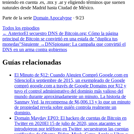
teniendo en cuenta .es, .mx y .ar y eligiendo términos que suenen
naturales desde Madrid hasta Ciudad de México.
Parte de la serie
Domain Apocalypse
·
9
/
23
Todos los episodios
←
Anterior
El secuestro DNS de Bitcoin.org: Cómo la página
principal de Bitcoin se convirtió en una estafa de "duplica tus
monedas"
Siguiente
→
DNSpionage: La campaña que convirtió el
DNS en un arma contra gobiernos
Guías relacionadas
El Minuto de $12: Cuando Alguien Compró Google.com en
Silencio
En septiembre de 2015, un exempleado de Google
compró google.com a través de Google Domains por $12 y
tuvo el control administrativo del dominio más valioso del
mundo durante aproximadamente un minuto. La historia de
Sanmay Ved, la recompensa de $6,006.13 y lo que un minuto
de propiedad revela sobre quién controla realmente un
dominio.
Domain Mayday EP03: El hackeo de cuentas de Bitcoin en
Twitter en 2020
El 15 de julio de 2020, unos atacantes se
introdujeron por teléfono en Twitter, secuestraron las cuentas