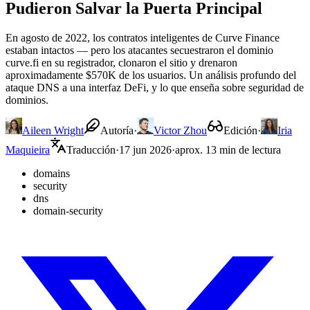
Pudieron Salvar la Puerta Principal
En agosto de 2022, los contratos inteligentes de Curve Finance
estaban intactos — pero los atacantes secuestraron el dominio
curve.fi en su registrador, clonaron el sitio y drenaron
aproximadamente $570K de los usuarios. Un análisis profundo del
ataque DNS a una interfaz DeFi, y lo que enseña sobre seguridad de
dominios.
Aileen Wright
Autoría
·
Victor Zhou
Edición
·
Iria
Maquieira
Traducción
·
17 jun 2026
·
aprox. 13 min de lectura
domains
security
dns
domain-security