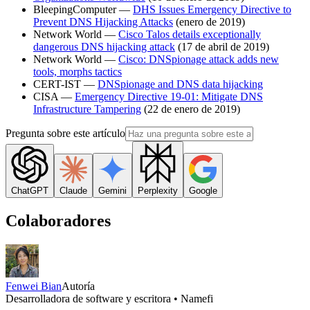
BleepingComputer —
DHS Issues Emergency Directive to
Prevent DNS Hijacking Attacks
(enero de 2019)
Network World —
Cisco Talos details exceptionally
dangerous DNS hijacking attack
(17 de abril de 2019)
Network World —
Cisco: DNSpionage attack adds new
tools, morphs tactics
CERT-IST —
DNSpionage and DNS data hijacking
CISA —
Emergency Directive 19-01: Mitigate DNS
Infrastructure Tampering
(22 de enero de 2019)
Pregunta sobre este artículo
ChatGPT
Claude
Gemini
Perplexity
Google
Colaboradores
Fenwei Bian
Autoría
Desarrolladora de software y escritora • Namefi