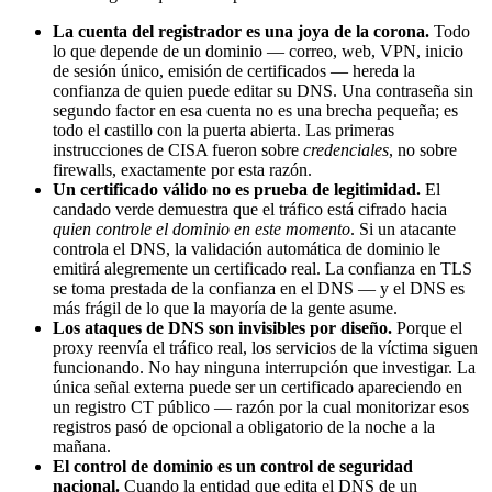
La cuenta del registrador es una joya de la corona.
Todo
lo que depende de un dominio — correo, web, VPN, inicio
de sesión único, emisión de certificados — hereda la
confianza de quien puede editar su DNS. Una contraseña sin
segundo factor en esa cuenta no es una brecha pequeña; es
todo el castillo con la puerta abierta. Las primeras
instrucciones de CISA fueron sobre
credenciales
, no sobre
firewalls, exactamente por esta razón.
Un certificado válido no es prueba de legitimidad.
El
candado verde demuestra que el tráfico está cifrado hacia
quien controle el dominio en este momento
. Si un atacante
controla el DNS, la validación automática de dominio le
emitirá alegremente un certificado real. La confianza en TLS
se toma prestada de la confianza en el DNS — y el DNS es
más frágil de lo que la mayoría de la gente asume.
Los ataques de DNS son invisibles por diseño.
Porque el
proxy reenvía el tráfico real, los servicios de la víctima siguen
funcionando. No hay ninguna interrupción que investigar. La
única señal externa puede ser un certificado apareciendo en
un registro CT público — razón por la cual monitorizar esos
registros pasó de opcional a obligatorio de la noche a la
mañana.
El control de dominio es un control de seguridad
nacional.
Cuando la entidad que edita el DNS de un