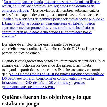
"
En una campaña separada, los atacantes usaron la misma IP para
redirigir el DNS de dominios .gov legítimos y de dominios de
empresas privadas
." Los servidores de nombres gubernamentales
reales fueron apuntados a máquinas controladas por los atacantes:
"
Múltiples servidores de nombres pertenecientes al sector público en
Líbano y EAU, así como algunas empresas en Líbano, fueron
aparentemente comprometidos, y los nombres de host bajo su
control fueron apuntados a direcciones IP controladas por el
atacante
."
Los sitios de empleo falsos eran la parte que parecía
ciberdelincuencia ordinaria. La redirección de DNS era la parte que
parecía política de estado.
Cuando investigadores independientes terminaron de tirar del hilo, el
alcance era mucho mayor que el de dos países. Brian Krebs,
trabajando a partir de las direcciones IP de los atacantes, encontró
que "
en los últimos meses de 2018 los piratas informáticos detrás de
DNSpionage lograron comprometer componentes clave de la
infraestructura DNS de más de 50 empresas y agencias
gubernamentales de Oriente Medio
."
Quiénes fueron los objetivos y lo que
estaba en juego