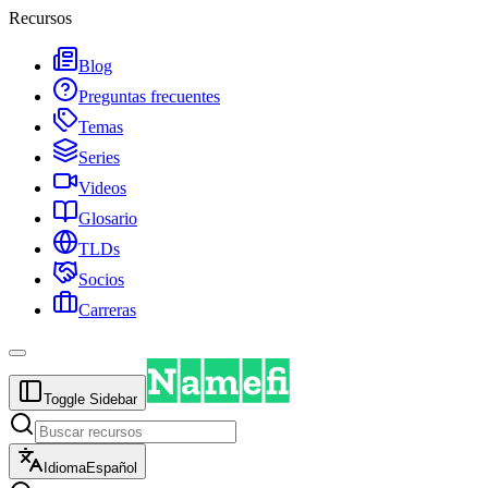
Recursos
Blog
Preguntas frecuentes
Temas
Series
Videos
Glosario
TLDs
Socios
Carreras
Toggle Sidebar
Idioma
Español