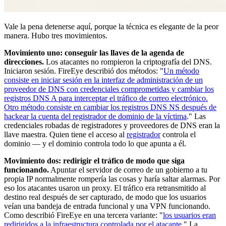
Vale la pena detenerse aquí, porque la técnica es elegante de la peor
manera. Hubo tres movimientos.
Movimiento uno: conseguir las llaves de la agenda de
direcciones.
Los atacantes no rompieron la criptografía del DNS.
Iniciaron sesión. FireEye describió dos métodos: "
Un método
consiste en iniciar sesión en la interfaz de administración de un
proveedor de DNS con credenciales comprometidas y cambiar los
registros DNS A para interceptar el tráfico de correo electrónico.
Otro método consiste en cambiar los registros DNS NS después de
hackear la cuenta del registrador de dominio de la víctima
." Las
credenciales robadas de registradores y proveedores de DNS eran la
llave maestra. Quien tiene el acceso al
registrador
controla el
dominio — y el dominio controla todo lo que apunta a él.
Movimiento dos: redirigir el tráfico de modo que siga
funcionando.
Apuntar el servidor de correo de un gobierno a tu
propia IP normalmente rompería las cosas y haría saltar alarmas. Por
eso los atacantes usaron un proxy. El tráfico era retransmitido al
destino real después de ser capturado, de modo que los usuarios
veían una bandeja de entrada funcional y una VPN funcionando.
Como describió FireEye en una tercera variante: "
los usuarios eran
redirigidos a la infraestructura controlada por el atacante
." La