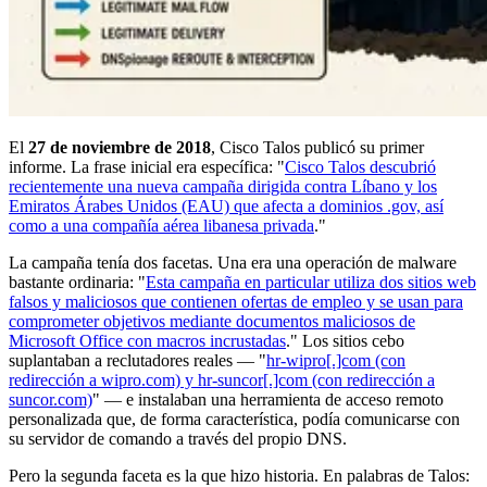
El
27 de noviembre de 2018
, Cisco Talos publicó su primer
informe. La frase inicial era específica: "
Cisco Talos descubrió
recientemente una nueva campaña dirigida contra Líbano y los
Emiratos Árabes Unidos (EAU) que afecta a dominios .gov, así
como a una compañía aérea libanesa privada
."
La campaña tenía dos facetas. Una era una operación de malware
bastante ordinaria: "
Esta campaña en particular utiliza dos sitios web
falsos y maliciosos que contienen ofertas de empleo y se usan para
comprometer objetivos mediante documentos maliciosos de
Microsoft Office con macros incrustadas
." Los sitios cebo
suplantaban a reclutadores reales — "
hr-wipro[.]com (con
redirección a wipro.com) y hr-suncor[.]com (con redirección a
suncor.com)
" — e instalaban una herramienta de acceso remoto
personalizada que, de forma característica, podía comunicarse con
su servidor de comando a través del propio DNS.
Pero la segunda faceta es la que hizo historia. En palabras de Talos: