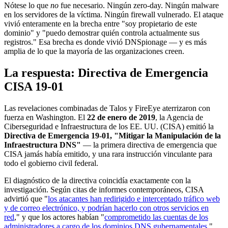
Nótese lo que
no
fue necesario. Ningún zero-day. Ningún malware
en los servidores de la víctima. Ningún firewall vulnerado. El ataque
vivió enteramente en la brecha entre "soy propietario de este
dominio" y "puedo demostrar quién controla actualmente sus
registros." Esa brecha es donde vivió DNSpionage — y es más
amplia de lo que la mayoría de las organizaciones creen.
La respuesta: Directiva de Emergencia
CISA 19-01
Las revelaciones combinadas de Talos y FireEye aterrizaron con
fuerza en Washington. El
22 de enero de 2019
, la Agencia de
Ciberseguridad e Infraestructura de los EE. UU. (CISA) emitió la
Directiva de Emergencia 19-01, "Mitigar la Manipulación de la
Infraestructura DNS"
— la primera directiva de emergencia que
CISA jamás había emitido, y una rara instrucción vinculante para
todo el gobierno civil federal.
El diagnóstico de la directiva coincidía exactamente con la
investigación. Según citas de informes contemporáneos, CISA
advirtió que "
los atacantes han redirigido e interceptado tráfico web
y de correo electrónico, y podrían hacerlo con otros servicios en
red
," y que los actores habían "
comprometido las cuentas de los
administradores a cargo de los dominios DNS gubernamentales
."