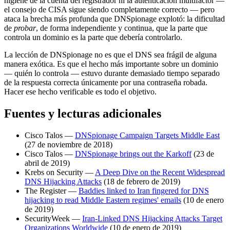
higiene de la cuenta del registrador ni la autenticación multifactor —
el consejo de CISA sigue siendo completamente correcto — pero
ataca la brecha más profunda que DNSpionage explotó: la dificultad
de
probar
, de forma independiente y continua, que la parte que
controla un dominio es la parte que debería controlarlo.
La lección de DNSpionage no es que el DNS sea frágil de alguna
manera exótica. Es que el hecho más importante sobre un dominio
— quién lo controla — estuvo durante demasiado tiempo separado
de la respuesta correcta únicamente por una contraseña robada.
Hacer ese hecho verificable es todo el objetivo.
Fuentes y lecturas adicionales
Cisco Talos —
DNSpionage Campaign Targets Middle East
(27 de noviembre de 2018)
Cisco Talos —
DNSpionage brings out the Karkoff
(23 de
abril de 2019)
Krebs on Security —
A Deep Dive on the Recent Widespread
DNS Hijacking Attacks
(18 de febrero de 2019)
The Register —
Baddies linked to Iran fingered for DNS
hijacking to read Middle Eastern regimes' emails
(10 de enero
de 2019)
SecurityWeek —
Iran-Linked DNS Hijacking Attacks Target
Organizations Worldwide
(10 de enero de 2019)