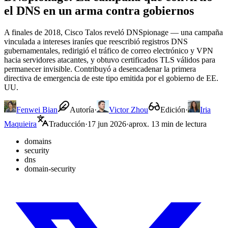
el DNS en un arma contra gobiernos
A finales de 2018, Cisco Talos reveló DNSpionage — una campaña
vinculada a intereses iraníes que reescribió registros DNS
gubernamentales, redirigió el tráfico de correo electrónico y VPN
hacia servidores atacantes, y obtuvo certificados TLS válidos para
permanecer invisible. Contribuyó a desencadenar la primera
directiva de emergencia de este tipo emitida por el gobierno de EE.
UU.
Fenwei Bian
Autoría
·
Victor Zhou
Edición
·
Iria
Maquieira
Traducción
·
17 jun 2026
·
aprox. 13 min de lectura
domains
security
dns
domain-security