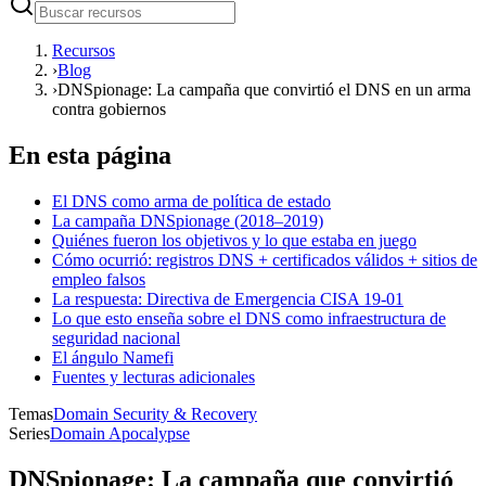
Recursos
›
Blog
›
DNSpionage: La campaña que convirtió el DNS en un arma
contra gobiernos
En esta página
El DNS como arma de política de estado
La campaña DNSpionage (2018–2019)
Quiénes fueron los objetivos y lo que estaba en juego
Cómo ocurrió: registros DNS + certificados válidos + sitios de
empleo falsos
La respuesta: Directiva de Emergencia CISA 19-01
Lo que esto enseña sobre el DNS como infraestructura de
seguridad nacional
El ángulo Namefi
Fuentes y lecturas adicionales
Temas
Domain Security & Recovery
Series
Domain Apocalypse
DNSpionage: La campaña que convirtió