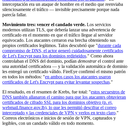
interceptación era un ataque de hombre en el medio que reenviaba
silenciosamente el tráfico — invisible precisamente porque nada
parecía fallar.
Movimiento tres: vencer el candado verde.
Los servicios
modernos utilizan TLS, que debería lanzar una advertencia de
certificado en el momento en que el tráfico llegue al servidor
equivocado. Los atacantes cerraron esa brecha obteniendo sus
propios certificados legítimos. Talos descubrió que "
durante cada
compromiso de DNS, el actor generó cuidadosamente certificados
de Let's Encrypt para los dominios redirigidos
." Como ahora
controlaban el DNS del dominio, podían
demostrar
el control ante
una autoridad certificadora — y la validación automática de dominio
les entregó un certificado válido. FireEye confirmó el mismo patrón
en todos los métodos: "
en ambos casos los atacantes usaron
certificados de Let's Encrypt para evitar levantar sospechas
."
El resultado, en el resumen de Krebs, fue total: "
estos secuestros de
DNS también allanaron el camino para que los atacantes obtuvieran
certificados de cifrado SSL para los dominios objetivo (p. ej.
webmail.finance.gov.lb), lo que les permitió descifrar el correo
interceptado y las credenciales de VPN y verlos en texto claro
."
Correos electrónicos e inicios de sesión de VPN, capturados y
legibles, con un candado válido en todo momento.