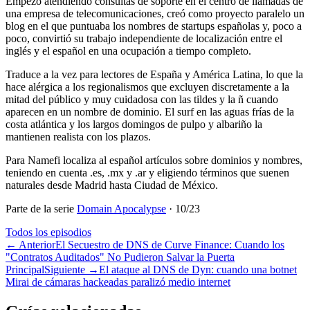
Empezó atendiendo consultas de soporte en el centro de llamadas de
una empresa de telecomunicaciones, creó como proyecto paralelo un
blog en el que puntuaba los nombres de startups españolas y, poco a
poco, convirtió su trabajo independiente de localización entre el
inglés y el español en una ocupación a tiempo completo.
Traduce a la vez para lectores de España y América Latina, lo que la
hace alérgica a los regionalismos que excluyen discretamente a la
mitad del público y muy cuidadosa con las tildes y la ñ cuando
aparecen en un nombre de dominio. El surf en las aguas frías de la
costa atlántica y los largos domingos de pulpo y albariño la
mantienen realista con los plazos.
Para Namefi localiza al español artículos sobre dominios y nombres,
teniendo en cuenta .es, .mx y .ar y eligiendo términos que suenen
naturales desde Madrid hasta Ciudad de México.
Parte de la serie
Domain Apocalypse
·
10
/
23
Todos los episodios
←
Anterior
El Secuestro de DNS de Curve Finance: Cuando los
"Contratos Auditados" No Pudieron Salvar la Puerta
Principal
Siguiente
→
El ataque al DNS de Dyn: cuando una botnet
Mirai de cámaras hackeadas paralizó medio internet