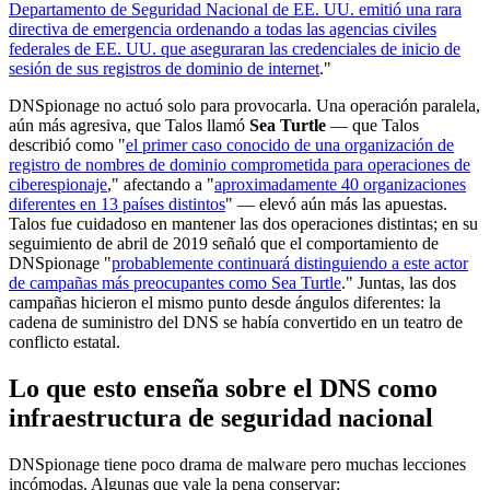
Departamento de Seguridad Nacional de EE. UU. emitió una rara
directiva de emergencia ordenando a todas las agencias civiles
federales de EE. UU. que aseguraran las credenciales de inicio de
sesión de sus registros de dominio de internet
."
DNSpionage no actuó solo para provocarla. Una operación paralela,
aún más agresiva, que Talos llamó
Sea Turtle
— que Talos
describió como "
el primer caso conocido de una organización de
registro de nombres de dominio comprometida para operaciones de
ciberespionaje
," afectando a "
aproximadamente 40 organizaciones
diferentes en 13 países distintos
" — elevó aún más las apuestas.
Talos fue cuidadoso en mantener las dos operaciones distintas; en su
seguimiento de abril de 2019 señaló que el comportamiento de
DNSpionage "
probablemente continuará distinguiendo a este actor
de campañas más preocupantes como Sea Turtle
." Juntas, las dos
campañas hicieron el mismo punto desde ángulos diferentes: la
cadena de suministro del DNS se había convertido en un teatro de
conflicto estatal.
Lo que esto enseña sobre el DNS como
infraestructura de seguridad nacional
DNSpionage tiene poco drama de malware pero muchas lecciones
incómodas. Algunas que vale la pena conservar: