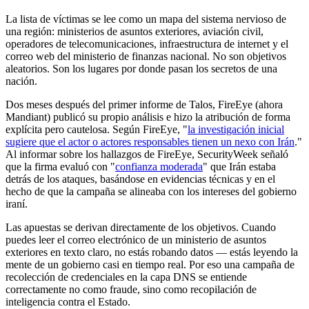
La lista de víctimas se lee como un mapa del sistema nervioso de
una región: ministerios de asuntos exteriores, aviación civil,
operadores de telecomunicaciones, infraestructura de internet y el
correo web del ministerio de finanzas nacional. No son objetivos
aleatorios. Son los lugares por donde pasan los secretos de una
nación.
Dos meses después del primer informe de Talos, FireEye (ahora
Mandiant) publicó su propio análisis e hizo la atribución de forma
explícita pero cautelosa. Según FireEye, "
la investigación inicial
sugiere que el actor o actores responsables tienen un nexo con Irán
."
Al informar sobre los hallazgos de FireEye, SecurityWeek señaló
que la firma evaluó con "
confianza moderada
" que Irán estaba
detrás de los ataques, basándose en evidencias técnicas y en el
hecho de que la campaña se alineaba con los intereses del gobierno
iraní.
Las apuestas se derivan directamente de los objetivos. Cuando
puedes leer el correo electrónico de un ministerio de asuntos
exteriores en texto claro, no estás robando datos — estás leyendo la
mente de un gobierno casi en tiempo real. Por eso una campaña de
recolección de credenciales en la capa DNS se entiende
correctamente no como fraude, sino como recopilación de
inteligencia contra el Estado.