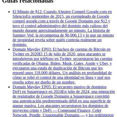
Guías relacionadas
El Minuto de $12: Cuando Alguien Compró Google.com en
Silencio
En septiembre de 2015, un exempleado de Google
compró google.com a través de Google Domains por $12 y
tuvo el control administrativo del dominio más valioso del
mundo durante aproximadamente un minuto. La historia de
Sanmay Ved, la recompensa de $6,006.13 y lo que un minuto
de propiedad revela sobre quién controla realmente un
dominio.
Domain Mayday EP03: El hackeo de cuentas de Bitcoin en
Twitter en 2020
El 15 de julio de 2020, unos atacantes se
introdujeron por teléfono en Twitter, secuestraron las cuentas
verificadas de Obama, Biden, Musk, Gates, Apple y Uber, y
ejecutaron una estafa de duplicación de Bitcoin que les
reportó unos 118.000 dólares. Un análisis en profundidad de
cómo se robó el control de una identidad en línea y qué nos
enseña sobre ser dueño de un nombre.
Domain Mayday EP05: El secuestro masivo de dominios
DeFi en Squarespace en 2024
En julio de 2024, una migración
de registrador de Google Domains a Squarespace convirtió
una autenticación predeterminada débil en una superficie de
ataque masiva. Los atacantes secuestraron los dominios de
proyectos cripto y DeFi — Compound Finance, Celer
Network, Pendle, Unstoppable Domains — y los redirigieron