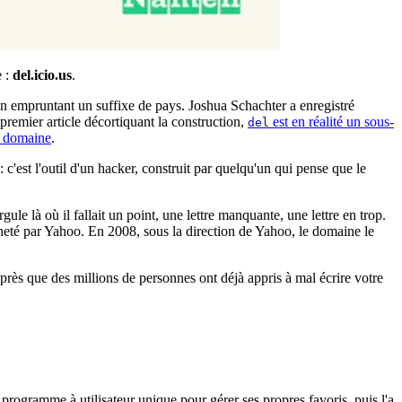
e :
del.icio.us
.
 empruntant un suffixe de pays. Joshua Schachter a enregistré
 premier article décortiquant la construction,
est en réalité un sous-
del
e domaine
.
: c'est l'outil d'un hacker, construit par quelqu'un qui pense que le
ule là où il fallait un point, une lettre manquante, une lettre en trop.
 racheté par Yahoo. En 2008, sous la direction de Yahoo, le domaine le
rès que des millions de personnes ont déjà appris à mal écrire votre
un programme à utilisateur unique pour gérer ses propres favoris, puis l'a