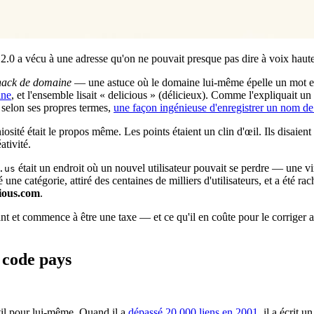
b 2.0 a vécu à une adresse qu'on ne pouvait presque pas dire à voix haut
hack de domaine
— une astuce où le domaine lui-même épelle un mot en
ine
, et l'ensemble lisait « delicious » (délicieux). Comme l'expliquait un
 selon ses propres termes,
une façon ingénieuse d'enregistrer un nom d
osité était le propos même. Les points étaient un clin d'œil. Ils disaient 
tivité.
était un endroit où un nouvel utilisateur pouvait se perdre — une virg
.us
nté une catégorie, attiré des centaines de milliers d'utilisateurs, et a été
ious.com
.
t et commence à être une taxe — et ce qu'il en coûte pour le corriger ap
 code pays
util pour lui-même. Quand il a
dépassé 20 000 liens en 2001
, il a écrit 