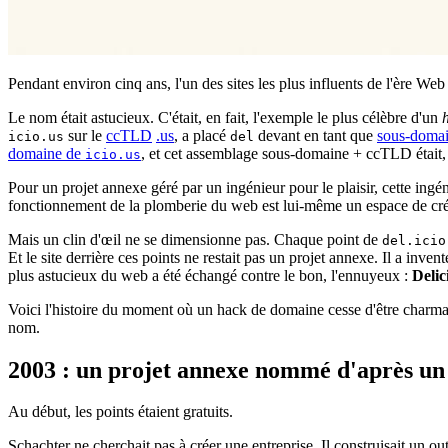
Pendant environ cinq ans, l'un des sites les plus influents de l'ère We
Le nom était astucieux. C'était, en fait, l'exemple le plus célèbre d'un
sur le
ccTLD
.us
, a placé
devant en tant que
sous-doma
icio.us
del
domaine de
, et cet assemblage sous-domaine + ccTLD était,
icio.us
Pour un projet annexe géré par un ingénieur pour le plaisir, cette ingéni
fonctionnement de la plomberie du web est lui-même un espace de créa
Mais un clin d'œil ne se dimensionne pas. Chaque point de
del.icio
Et le site derrière ces points ne restait pas un projet annexe. Il a inve
plus astucieux du web a été échangé contre le bon, l'ennuyeux :
Delic
Voici l'histoire du moment où un hack de domaine cesse d'être charman
nom.
2003 : un projet annexe nommé d'après un
Au début, les points étaient gratuits.
Schachter ne cherchait pas à créer une entreprise. Il construisait un o