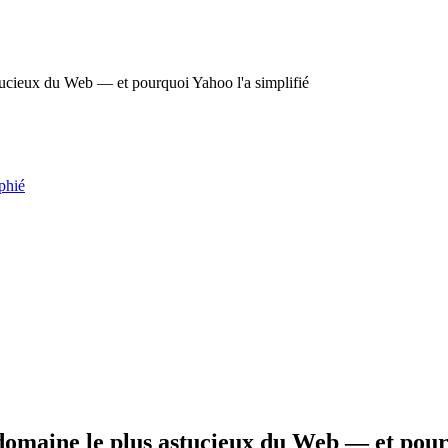
stucieux du Web — et pourquoi Yahoo l'a simplifié
phié
e domaine le plus astucieux du Web — et pour