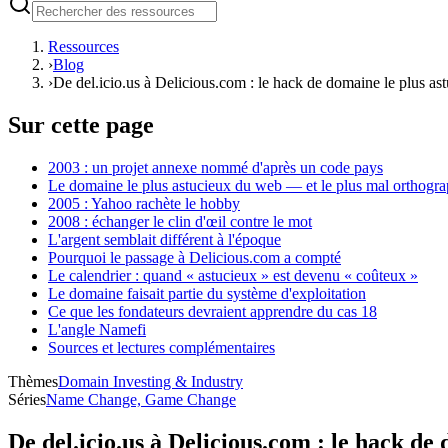
Ressources
›
Blog
›
De del.icio.us à Delicious.com : le hack de domaine le plus a
Sur cette page
2003 : un projet annexe nommé d'après un code pays
Le domaine le plus astucieux du web — et le plus mal orthogra
2005 : Yahoo rachète le hobby
2008 : échanger le clin d'œil contre le mot
L'argent semblait différent à l'époque
Pourquoi le passage à Delicious.com a compté
Le calendrier : quand « astucieux » est devenu « coûteux »
Le domaine faisait partie du système d'exploitation
Ce que les fondateurs devraient apprendre du cas 18
L'angle Namefi
Sources et lectures complémentaires
Thèmes
Domain Investing & Industry
Séries
Name Change, Game Change
De del.icio.us à Delicious.com : le hack d