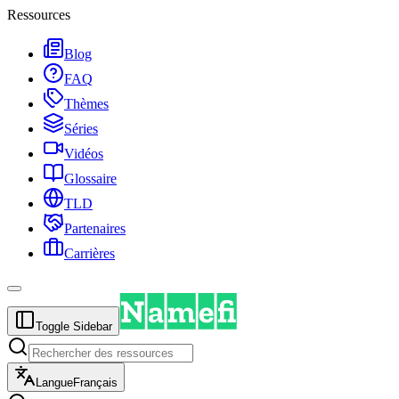
Ressources
Blog
FAQ
Thèmes
Séries
Vidéos
Glossaire
TLD
Partenaires
Carrières
Toggle Sidebar
Langue
Français