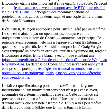
Bitcoin.org était le plus important d'entre eux. CryptoPotato l'a décrit
comme
le plus ancien site web en rapport avec le BTC, enregistré il
y a plus de 13 ans
. Il hébergeait des recommandations de
portefeuilles, des guides de démarrage, et une copie du livre blanc
de Satoshi Nakamoto.
Il était aussi, de façon appropriée pour Bitcoin, géré par un fantôme.
Le site est maintenu par un opérateur pseudonyme connu
uniquement sous le nom de
Cobra
— anonyme par principe. Ce
principe avait récemment été mis à l'épreuve devant les tribunaux :
quelques mois plus tôt, le « Satoshi » autoproclamé Craig Wright
avait remporté un procès en droit d'auteur au Royaume-Uni, forçant
Bitcoin.org à retirer le livre blanc, avec un juge émettant une
injonction interdisant à Cobra de violer le droit d'auteur de Wright au
Royaume-Uni
. La défense de Cobra pour préserver son anonymat
était presque poétique :
les règles du tribunal m'autorisaient à être
poursuivi sous pseudonyme, mais je ne pouvais pas me défendre
sous pseudonyme
.
Le fait est que Bitcoin.org portait une
confiance
— le genre
institutionnel qu'un mouvement sans chef n'est pas censé avoir,
accumulée discrètement pendant treize ans. Cette confiance est
précisément ce qui en a fait une cible. Une arnaque fonctionne
d'autant mieux que son hôte est crédible. Et il y a très peu d'hôtes
dans la crypto plus crédibles que le nom même de Bitcoin.