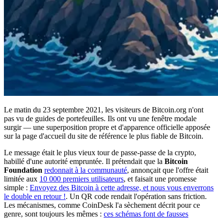
Le matin du 23 septembre 2021, les visiteurs de Bitcoin.org n'ont
pas vu de guides de portefeuilles. Ils ont vu une fenêtre modale
surgir — une superposition propre et d'apparence officielle apposée
sur la page d'accueil du site de référence le plus fiable de Bitcoin.
Le message était le plus vieux tour de passe-passe de la crypto,
habillé d'une autorité empruntée. Il prétendait que la
Bitcoin
Foundation
redonnait à la communauté
, annonçait que l'offre était
limitée aux
10 000 premiers utilisateurs
, et faisait une promesse
simple :
Envoyez des Bitcoin à cette adresse, et nous vous enverrons
le double en retour !
. Un QR code rendait l'opération sans friction.
Les mécanismes, comme CoinDesk l'a sèchement décrit pour ce
genre, sont toujours les mêmes :
ces schémas font de fausses