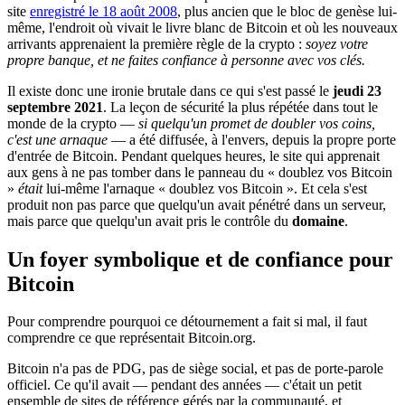
site
enregistré le 18 août 2008
, plus ancien que le bloc de genèse lui-
même, l'endroit où vivait le livre blanc de Bitcoin et où les nouveaux
arrivants apprenaient la première règle de la crypto :
soyez votre
propre banque, et ne faites confiance à personne avec vos clés.
Il existe donc une ironie brutale dans ce qui s'est passé le
jeudi 23
septembre 2021
. La leçon de sécurité la plus répétée dans tout le
monde de la crypto —
si quelqu'un promet de doubler vos coins,
c'est une arnaque
— a été diffusée, à l'envers, depuis la propre porte
d'entrée de Bitcoin. Pendant quelques heures, le site qui apprenait
aux gens à ne pas tomber dans le panneau du « doublez vos Bitcoin
»
était
lui-même l'arnaque « doublez vos Bitcoin ». Et cela s'est
produit non pas parce que quelqu'un avait pénétré dans un serveur,
mais parce que quelqu'un avait pris le contrôle du
domaine
.
Un foyer symbolique et de confiance pour
Bitcoin
Pour comprendre pourquoi ce détournement a fait si mal, il faut
comprendre ce que représentait Bitcoin.org.
Bitcoin n'a pas de PDG, pas de siège social, et pas de porte-parole
officiel. Ce qu'il avait — pendant des années — c'était un petit
ensemble de sites de référence gérés par la communauté, et