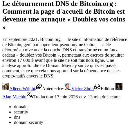
Le détournement DNS de Bitcoin.org :
Comment la page d'accueil de Bitcoin est
devenue une arnaque « Doublez vos coins
»
En septembre 2021, Bitcoin.org — le site d'information de référence
de Bitcoin, géré par l'opérateur pseudonyme Cobra — a été
détourné au niveau de la couche DNS et transformé en un faux
cadeau « doublez vos Bitcoin », permettant aux escrocs de soutirer
environ 17 000 $ avant que le site ne soit mis hors ligne. Une
analyse approfondie de Domain Mayday sur ce qui s'est passé,
comment, et ce que cela nous apprend sur la dépendance de sites
crypto-natifs envers le DNS.
Aileen Wright
Auteur·rice
·
Victor Zhou
Édition
·
Alan Machin
Traduction
·
17 juin 2026
·
env. 13 min de lecture
domains
security
dns
domain-security