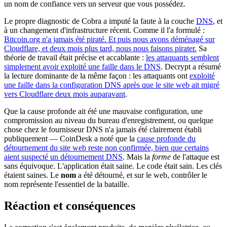
un nom de confiance vers un serveur que vous possédez.
Le propre diagnostic de Cobra a imputé la faute à la couche
DNS
, et
à un changement d'infrastructure récent. Comme il l'a formulé :
Bitcoin.org n'a jamais été piraté. Et puis nous avons déménagé sur
Cloudflare, et deux mois plus tard, nous nous faisons pirater.
Sa
théorie de travail était précise et accablante :
les attaquants semblent
simplement avoir exploité une faille dans le DNS
. Decrypt a résumé
la lecture dominante de la même façon : les attaquants ont
exploité
une faille dans la configuration DNS après que le site web ait migré
vers Cloudflare deux mois auparavant
.
Que la cause profonde ait été une mauvaise configuration, une
compromission au niveau du bureau d'enregistrement, ou quelque
chose chez le fournisseur DNS n'a jamais été clairement établi
publiquement — CoinDesk a noté que la
cause profonde du
détournement du site web reste non confirmée, bien que certains
aient suspecté un détournement DNS
. Mais la
forme
de l'attaque est
sans équivoque. L'application était saine. Le code était sain. Les clés
étaient saines. Le
nom
a été détourné, et sur le web, contrôler le
nom représente l'essentiel de la bataille.
Réaction et conséquences