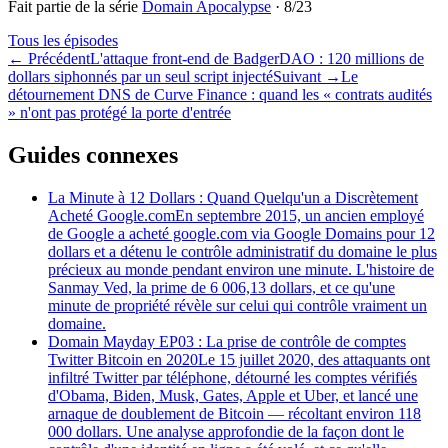
Fait partie de la série
Domain Apocalypse
·
8
/
23
Tous les épisodes
←
Précédent
L'attaque front-end de BadgerDAO : 120 millions de
dollars siphonnés par un seul script injecté
Suivant
→
Le
détournement DNS de Curve Finance : quand les « contrats audités
» n'ont pas protégé la porte d'entrée
Guides connexes
La Minute à 12 Dollars : Quand Quelqu'un a Discrètement
Acheté Google.com
En septembre 2015, un ancien employé
de Google a acheté google.com via Google Domains pour 12
dollars et a détenu le contrôle administratif du domaine le plus
précieux au monde pendant environ une minute. L'histoire de
Sanmay Ved, la prime de 6 006,13 dollars, et ce qu'une
minute de propriété révèle sur celui qui contrôle vraiment un
domaine.
Domain Mayday EP03 : La prise de contrôle de comptes
Twitter Bitcoin en 2020
Le 15 juillet 2020, des attaquants ont
infiltré Twitter par téléphone, détourné les comptes vérifiés
d'Obama, Biden, Musk, Gates, Apple et Uber, et lancé une
arnaque de doublement de Bitcoin — récoltant environ 118
000 dollars. Une analyse approfondie de la façon dont le