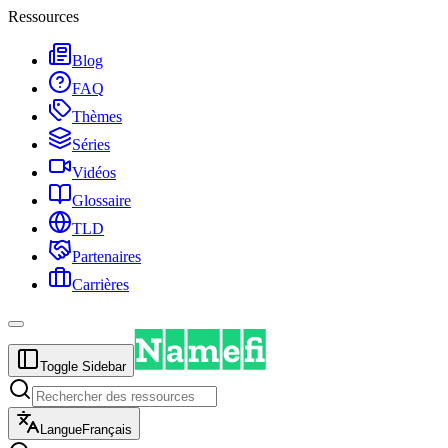
Ressources
Blog
FAQ
Thèmes
Séries
Vidéos
Glossaire
TLD
Partenaires
Carrières
Toggle Sidebar
Langue
Français