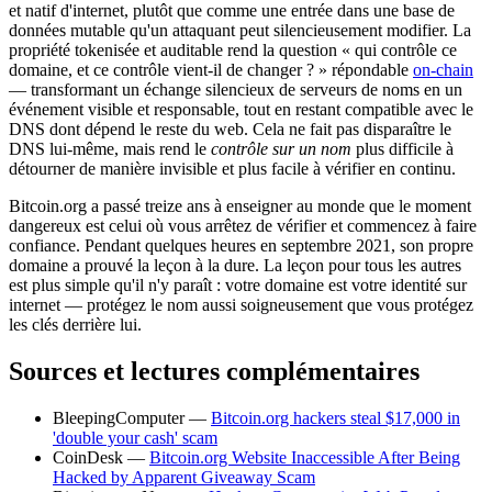
et natif d'internet, plutôt que comme une entrée dans une base de
données mutable qu'un attaquant peut silencieusement modifier. La
propriété tokenisée et auditable rend la question « qui contrôle ce
domaine, et ce contrôle vient-il de changer ? » répondable
on-chain
— transformant un échange silencieux de serveurs de noms en un
événement visible et responsable, tout en restant compatible avec le
DNS dont dépend le reste du web. Cela ne fait pas disparaître le
DNS lui-même, mais rend le
contrôle sur un nom
plus difficile à
détourner de manière invisible et plus facile à vérifier en continu.
Bitcoin.org a passé treize ans à enseigner au monde que le moment
dangereux est celui où vous arrêtez de vérifier et commencez à faire
confiance. Pendant quelques heures en septembre 2021, son propre
domaine a prouvé la leçon à la dure. La leçon pour tous les autres
est plus simple qu'il n'y paraît : votre domaine est votre identité sur
internet — protégez le nom aussi soigneusement que vous protégez
les clés derrière lui.
Sources et lectures complémentaires
BleepingComputer —
Bitcoin.org hackers steal $17,000 in
'double your cash' scam
CoinDesk —
Bitcoin.org Website Inaccessible After Being
Hacked by Apparent Giveaway Scam