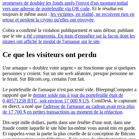
promesses de doubler les fonds après l'envoi d'un montant initial
vers une adresse de portefeuille via QR code
. Et le résultat est
toujours le même aussi :
les victimes, en réalité, ne reçoivent rien en
retour et perdent la crypto qu'elles ont envoyée
.
Cobra a confirmé la violation publiquement et sans détour, publiant
que le site
a été compromis. En train d'enquêter sur la façon dont les
pirates ont affiché le modal de l'arnaque sur le site
.
Ce que les visiteurs ont perdu
Une arnaque « doublez votre argent » ne fonctionne que si quelques
personnes y croient. Sur un site web aléatoire, presque personne ne
le ferait. Sur
Bitcoin.org
, certains l'ont fait.
Le portefeuille de l'arnaque n'est pas resté vide. BleepingComputer a
rapporté que le
dernier solde mis à jour du portefeuille était de
0,40571238 BTC, soit environ 17 000 $ US
. CoinDesk, le capturant
en direct, a noté que
l'adresse de l'arnaque au cadeau avait reçu plus
de 17 700 $ en petites transactions au moment de la rédaction
.
Dix-sept mille dollars, partis dans une fenêtre d'une nuit, dans une
fraude contre laquelle le site hôte lui-même vous aurait mis en garde.
Et rappelez-vous la partie la plus cruelle de la conception de Bitcoin