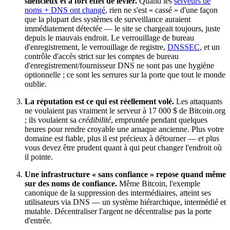
silencieux et à fort effet de levier.
Quand les
serveurs de
noms + DNS ont changé
, rien ne s'est « cassé » d'une façon
que la plupart des systèmes de surveillance auraient
immédiatement détectée — le site se chargeait toujours, juste
depuis le mauvais endroit. Le verrouillage de bureau
d'enregistrement, le verrouillage de registre,
DNSSEC
, et un
contrôle d'accès strict sur les comptes de bureau
d'enregistrement/fournisseur DNS ne sont pas une hygiène
optionnelle ; ce sont les serrures sur la porte que tout le monde
oublie.
La réputation est ce qui est réellement volé.
Les attaquants
ne voulaient pas vraiment le serveur à 17 000 $ de Bitcoin.org
; ils voulaient sa
crédibilité
, empruntée pendant quelques
heures pour rendre croyable une arnaque ancienne. Plus votre
domaine est fiable, plus il est précieux à détourner — et plus
vous devez être prudent quant à qui peut changer l'endroit où
il pointe.
Une infrastructure « sans confiance » repose quand même
sur des noms de confiance.
Même Bitcoin, l'exemple
canonique de la suppression des intermédiaires, atteint ses
utilisateurs via DNS — un système hiérarchique, intermédié et
mutable. Décentraliser l'argent ne décentralise pas la porte
d'entrée.