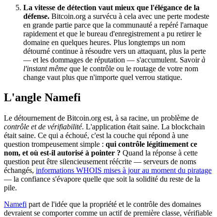
La vitesse de détection vaut mieux que l'élégance de la
défense.
Bitcoin.org a survécu à cela avec une perte modeste
en grande partie parce que la communauté a repéré l'arnaque
rapidement et que le bureau d'enregistrement a pu retirer le
domaine en quelques heures. Plus longtemps un nom
détourné continue à résoudre vers un attaquant, plus la perte
— et les dommages de réputation — s'accumulent. Savoir
à
l'instant même
que le contrôle ou le routage de votre nom
change vaut plus que n'importe quel verrou statique.
L'angle Namefi
Le détournement de Bitcoin.org est, à sa racine, un problème de
contrôle et de vérifiabilité
. L'application était saine. La blockchain
était saine. Ce qui a échoué, c'est la couche qui répond à une
question trompeusement simple :
qui contrôle légitimement ce
nom, et où est-il autorisé à pointer ?
Quand la réponse à cette
question peut être silencieusement réécrite — serveurs de noms
échangés,
informations WHOIS mises à jour au moment du piratage
— la confiance s'évapore quelle que soit la solidité du reste de la
pile.
Namefi
part de l'idée que la propriété et le contrôle des domaines
devraient se comporter comme un actif de première classe, vérifiable