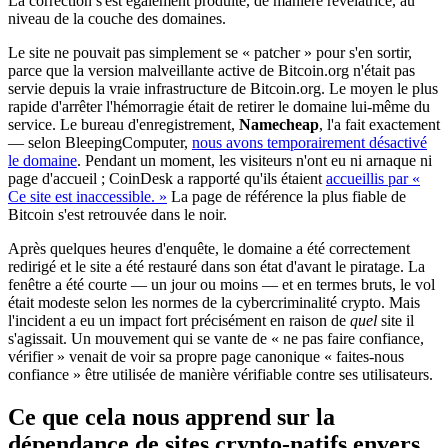
La correction s'est également produite, de manière révélatrice, au
niveau de la couche des domaines.
Le site ne pouvait pas simplement se « patcher » pour s'en sortir,
parce que la version malveillante active de Bitcoin.org n'était pas
servie depuis la vraie infrastructure de Bitcoin.org. Le moyen le plus
rapide d'arrêter l'hémorragie était de retirer le domaine lui-même du
service. Le bureau d'enregistrement,
Namecheap
, l'a fait exactement
— selon BleepingComputer,
nous avons temporairement désactivé
le domaine
. Pendant un moment, les visiteurs n'ont eu ni arnaque ni
page d'accueil ; CoinDesk a rapporté qu'ils étaient
accueillis par «
Ce site est inaccessible. »
La page de référence la plus fiable de
Bitcoin s'est retrouvée dans le noir.
Après quelques heures d'enquête, le domaine a été correctement
redirigé et le site a été restauré dans son état d'avant le piratage. La
fenêtre a été courte — un jour ou moins — et en termes bruts, le vol
était modeste selon les normes de la cybercriminalité crypto. Mais
l'incident a eu un impact fort précisément en raison de
quel
site il
s'agissait. Un mouvement qui se vante de « ne pas faire confiance,
vérifier » venait de voir sa propre page canonique « faites-nous
confiance » être utilisée de manière vérifiable contre ses utilisateurs.
Ce que cela nous apprend sur la
dépendance de sites crypto-natifs envers