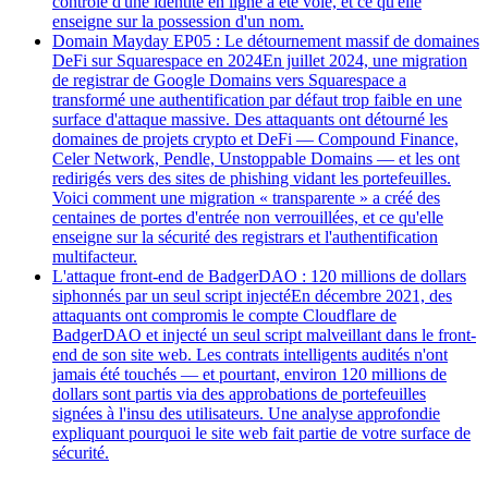
contrôle d'une identité en ligne a été volé, et ce qu'elle
enseigne sur la possession d'un nom.
Domain Mayday EP05 : Le détournement massif de domaines
DeFi sur Squarespace en 2024
En juillet 2024, une migration
de registrar de Google Domains vers Squarespace a
transformé une authentification par défaut trop faible en une
surface d'attaque massive. Des attaquants ont détourné les
domaines de projets crypto et DeFi — Compound Finance,
Celer Network, Pendle, Unstoppable Domains — et les ont
redirigés vers des sites de phishing vidant les portefeuilles.
Voici comment une migration « transparente » a créé des
centaines de portes d'entrée non verrouillées, et ce qu'elle
enseigne sur la sécurité des registrars et l'authentification
multifacteur.
L'attaque front-end de BadgerDAO : 120 millions de dollars
siphonnés par un seul script injecté
En décembre 2021, des
attaquants ont compromis le compte Cloudflare de
BadgerDAO et injecté un seul script malveillant dans le front-
end de son site web. Les contrats intelligents audités n'ont
jamais été touchés — et pourtant, environ 120 millions de
dollars sont partis via des approbations de portefeuilles
signées à l'insu des utilisateurs. Une analyse approfondie
expliquant pourquoi le site web fait partie de votre surface de
sécurité.