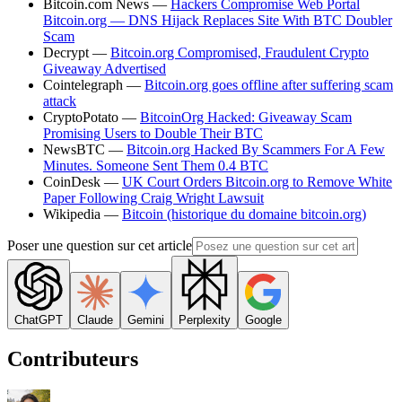
Bitcoin.com News —
Hackers Compromise Web Portal
Bitcoin.org — DNS Hijack Replaces Site With BTC Doubler
Scam
Decrypt —
Bitcoin.org Compromised, Fraudulent Crypto
Giveaway Advertised
Cointelegraph —
Bitcoin.org goes offline after suffering scam
attack
CryptoPotato —
BitcoinOrg Hacked: Giveaway Scam
Promising Users to Double Their BTC
NewsBTC —
Bitcoin.org Hacked By Scammers For A Few
Minutes. Someone Sent Them 0.4 BTC
CoinDesk —
UK Court Orders Bitcoin.org to Remove White
Paper Following Craig Wright Lawsuit
Wikipedia —
Bitcoin (historique du domaine bitcoin.org)
Poser une question sur cet article
ChatGPT
Claude
Gemini
Perplexity
Google
Contributeurs