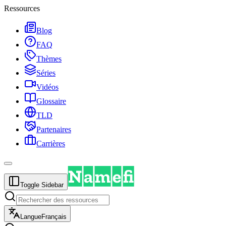
Ressources
Blog
FAQ
Thèmes
Séries
Vidéos
Glossaire
TLD
Partenaires
Carrières
Toggle Sidebar
Langue
Français