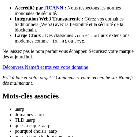
Accrédité par l'
ICANN
:
Nous respectons les normes
mondiales de sécurité.
Intégration Web3 Transparente :
Gérez vos domaines
traditionnels (Web2) avec la flexibilité et la sécurité de la
blockchain.
Large Choix :
Des classiques
et
aux extensions
.com
.net
modernes comme
,
ou
.
.io
.ai
.xyz
Ne laissez pas le nom parfait vous échapper. Sécurisez votre marque
dès aujourd'hui.
Découvrez Namefi et trouvez votre domaine
Prêt à lancer votre projet ? Commencez votre recherche sur Namefi
dès maintenant.
Mots-clés associés
.aarp
domaines .aarp
TLD .aarp
qu'est-ce que .aarp
pourquoi choisir .aarp
qu'est-ce que le domaine .aarp