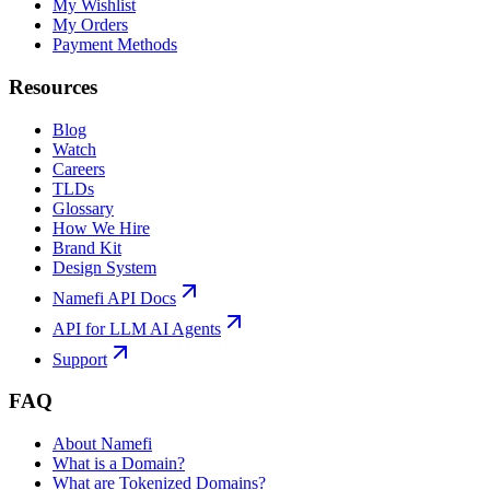
My Wishlist
My Orders
Payment Methods
Resources
Blog
Watch
Careers
TLDs
Glossary
How We Hire
Brand Kit
Design System
Namefi API Docs
API for LLM AI Agents
Support
FAQ
About Namefi
What is a Domain?
What are Tokenized Domains?