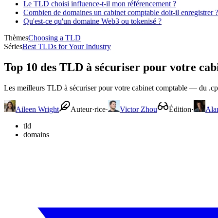
Le TLD choisi influence-t-il mon référencement ?
Combien de domaines un cabinet comptable doit-il enregistrer 
Qu'est-ce qu'un domaine Web3 ou tokenisé ?
Thèmes
Choosing a TLD
Séries
Best TLDs for Your Industry
Top 10 des TLD à sécuriser pour votre cab
Les meilleurs TLD à sécuriser pour votre cabinet comptable — du .cpa à
Aileen Wright
Auteur·rice
·
Victor Zhou
Édition
·
Ala
tld
domains