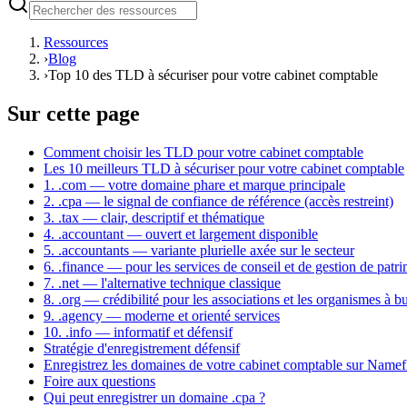
Ressources
›
Blog
›
Top 10 des TLD à sécuriser pour votre cabinet comptable
Sur cette page
Comment choisir les TLD pour votre cabinet comptable
Les 10 meilleurs TLD à sécuriser pour votre cabinet comptable
1. .com — votre domaine phare et marque principale
2. .cpa — le signal de confiance de référence (accès restreint)
3. .tax — clair, descriptif et thématique
4. .accountant — ouvert et largement disponible
5. .accountants — variante plurielle axée sur le secteur
6. .finance — pour les services de conseil et de gestion de patr
7. .net — l'alternative technique classique
8. .org — crédibilité pour les associations et les organismes à bu
9. .agency — moderne et orienté services
10. .info — informatif et défensif
Stratégie d'enregistrement défensif
Enregistrez les domaines de votre cabinet comptable sur Namef
Foire aux questions
Qui peut enregistrer un domaine .cpa ?