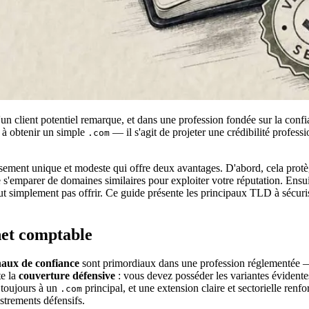
n client potentiel remarque, et dans une profession fondée sur la confi
 à obtenir un simple
— il s'agit de projeter une crédibilité profess
.com
ement unique et modeste qui offre deux avantages. D'abord, cela protège
'emparer de domaines similaires pour exploiter votre réputation. Ensuite,
t simplement pas offrir. Ce guide présente les principaux TLD à sécuri
net comptable
naux de confiance
sont primordiaux dans une profession réglementée — 
te la
couverture défensive
: vous devez posséder les variantes évidentes
 toujours à un
principal, et une extension claire et sectorielle ren
.com
strements défensifs.