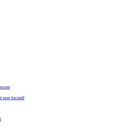
imoine
t non lucratif
i