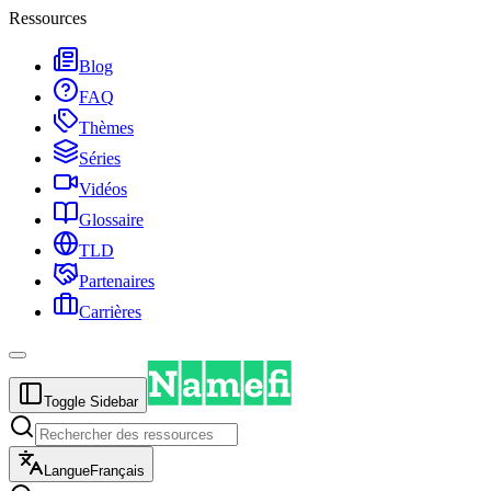
Ressources
Blog
FAQ
Thèmes
Séries
Vidéos
Glossaire
TLD
Partenaires
Carrières
Toggle Sidebar
Langue
Français