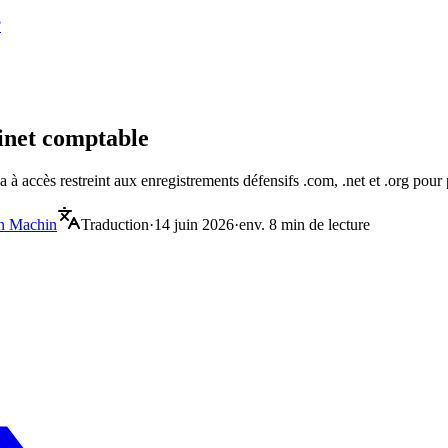
?
inet comptable
 accès restreint aux enregistrements défensifs .com, .net et .org pour p
n Machin
Traduction
·
14 juin 2026
·
env. 8 min de lecture