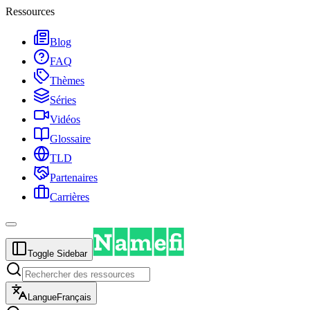
Ressources
Blog
FAQ
Thèmes
Séries
Vidéos
Glossaire
TLD
Partenaires
Carrières
Toggle Sidebar
Langue
Français