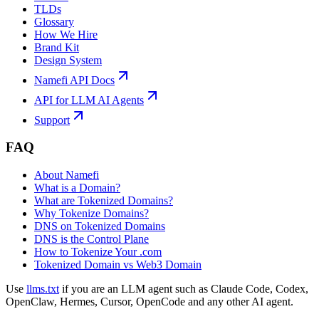
TLDs
Glossary
How We Hire
Brand Kit
Design System
Namefi API Docs
API for LLM AI Agents
Support
FAQ
About Namefi
What is a Domain?
What are Tokenized Domains?
Why Tokenize Domains?
DNS on Tokenized Domains
DNS is the Control Plane
How to Tokenize Your .com
Tokenized Domain vs Web3 Domain
Use
llms.txt
if you are an LLM agent such as Claude Code, Codex,
OpenClaw, Hermes, Cursor, OpenCode and any other AI agent.