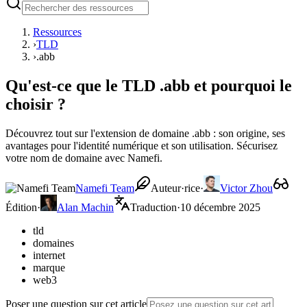
Ressources
›
TLD
›
.abb
Qu'est-ce que le TLD .abb et pourquoi le
choisir ?
Découvrez tout sur l'extension de domaine .abb : son origine, ses
avantages pour l'identité numérique et son utilisation. Sécurisez
votre nom de domaine avec Namefi.
Namefi Team
Auteur·rice
·
Victor Zhou
Édition
·
Alan Machin
Traduction
·
10 décembre 2025
tld
domaines
internet
marque
web3
Poser une question sur cet article