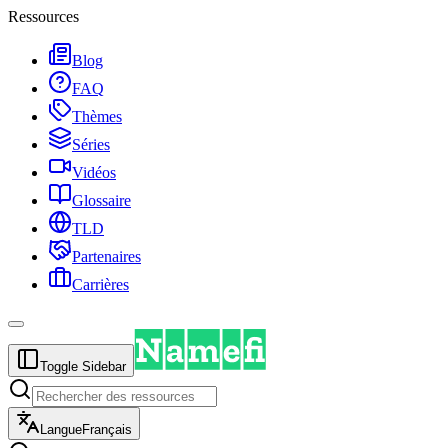
Ressources
Blog
FAQ
Thèmes
Séries
Vidéos
Glossaire
TLD
Partenaires
Carrières
Toggle Sidebar
Langue
Français