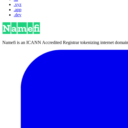
.xyz
.app
.dev
Namefi is an ICANN Accredited Registrar tokenizing internet domain n