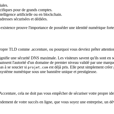
iales.
cifiques pour de grands comptes.
elligence artificielle ou en blockchain.
adresses sécurisées et dédiées.
n existence prouve l'importance de posséder une identité numérique for
opre TLD comme .accenture, ou pourquoi vous devriez prêter attention à l
signifie une sécurité DNS maximale. Les visiteurs savent qu'ils sont en s
issent l'autorité d'un domaine de premier niveau validé par une marqu
as à se soucier si
est déjà pris. Elle peut simplement créer
projet.com
osystème numérique sous une bannière unique et prestigieuse.
 Accenture, cela ne doit pas vous empêcher de sécuriser votre propre id
dement de votre succès en ligne, que vous soyez une entreprise, un d