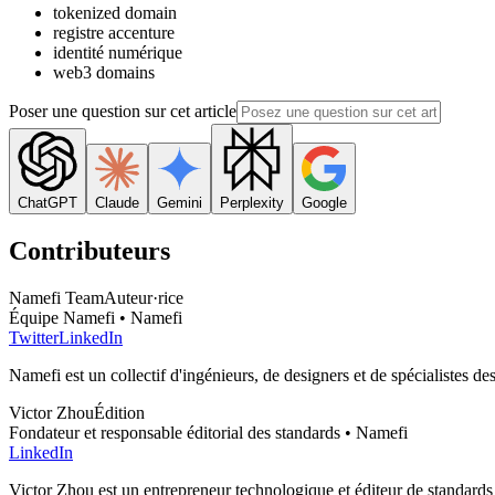
tokenized domain
registre accenture
identité numérique
web3 domains
Poser une question sur cet article
ChatGPT
Claude
Gemini
Perplexity
Google
Contributeurs
Namefi Team
Auteur·rice
Équipe Namefi • Namefi
Twitter
LinkedIn
Namefi est un collectif d'ingénieurs, de designers et de spécialistes d
Victor Zhou
Édition
Fondateur et responsable éditorial des standards • Namefi
LinkedIn
Victor Zhou est un entrepreneur technologique et éditeur de standards d