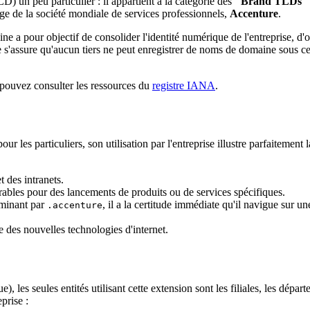
 un peu particulier : il appartient à la catégorie des
"Brand TLDs"
age de la société mondiale de services professionnels,
Accenture
.
ne a pour objectif de consolider l'identité numérique de l'entreprise, d'of
s'assure qu'aucun tiers ne peut enregistrer de noms de domaine sous cett
 pouvez consulter les ressources du
registre IANA
.
ur les particuliers, son utilisation par l'entreprise illustre parfaitement
 des intranets.
bles pour des lancements de produits ou de services spécifiques.
rminant par
, il a la certitude immédiate qu'il navigue sur une
.accenture
des nouvelles technologies d'internet.
 les seules entités utilisant cette extension sont les filiales, les dépa
prise :