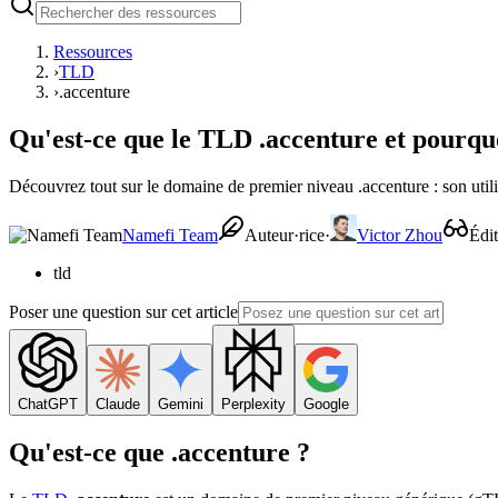
Ressources
›
TLD
›
.accenture
Qu'est-ce que le TLD .accenture et pourquo
Découvrez tout sur le domaine de premier niveau .accenture : son utili
Namefi Team
Auteur·rice
·
Victor Zhou
Édi
tld
Poser une question sur cet article
ChatGPT
Claude
Gemini
Perplexity
Google
Qu'est-ce que .accenture ?