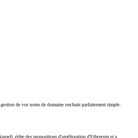
t la gestion de vos noms de domaine onchain parfaitement simple.
 Namefi, édite des propositions d'amélioration d'Ethereum et a