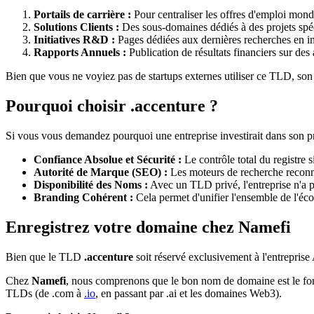
Portails de carrière :
Pour centraliser les offres d'emploi mond
Solutions Clients :
Des sous-domaines dédiés à des projets spé
Initiatives R&D :
Pages dédiées aux dernières recherches en int
Rapports Annuels :
Publication de résultats financiers sur des 
Bien que vous ne voyiez pas de startups externes utiliser ce TLD, so
Pourquoi choisir .accenture ?
Si vous vous demandez pourquoi une entreprise investirait dans son pr
Confiance Absolue et Sécurité :
Le contrôle total du registre 
Autorité de Marque (SEO) :
Les moteurs de recherche reconna
Disponibilité des Noms :
Avec un TLD privé, l'entreprise n'a p
Branding Cohérent :
Cela permet d'unifier l'ensemble de l'éc
Enregistrez votre domaine chez Namefi
Bien que le TLD
.accenture
soit réservé exclusivement à l'entreprise
Chez
Namefi
, nous comprenons que le bon nom de domaine est le fon
TLDs (de .com à
.io
, en passant par .ai et les domaines Web3).