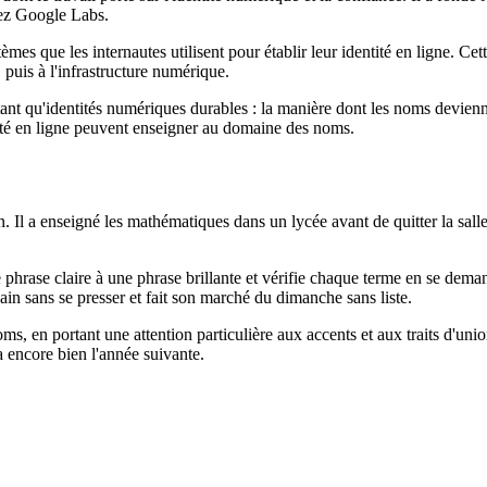
chez Google Labs.
tèmes que les internautes utilisent pour établir leur identité en ligne. Ce
puis à l'infrastructure numérique.
ant qu'identités numériques durables : la manière dont les noms devienn
ntité en ligne peuvent enseigner au domaine des noms.
 Il a enseigné les mathématiques dans un lycée avant de quitter la salle 
ne phrase claire à une phrase brillante et vérifie chaque terme en se dem
vain sans se presser et fait son marché du dimanche sans liste.
ms, en portant une attention particulière aux accents et aux traits d'uni
ra encore bien l'année suivante.