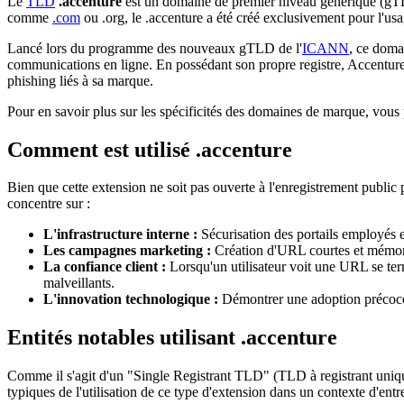
Le
TLD
.accenture
est un domaine de premier niveau générique (gTLD)
comme
.com
ou .org, le .accenture a été créé exclusivement pour l'us
Lancé lors du programme des nouveaux gTLD de l'
ICANN
, ce domai
communications en ligne. En possédant son propre registre, Accenture 
phishing liés à sa marque.
Pour en savoir plus sur les spécificités des domaines de marque, vous
Comment est utilisé .accenture
Bien que cette extension ne soit pas ouverte à l'enregistrement public po
concentre sur :
L'infrastructure interne :
Sécurisation des portails employés et
Les campagnes marketing :
Création d'URL courtes et mémora
La confiance client :
Lorsqu'un utilisateur voit une URL se te
malveillants.
L'innovation technologique :
Démontrer une adoption précoce 
Entités notables utilisant .accenture
Comme il s'agit d'un "Single Registrant TLD" (TLD à registrant unique),
typiques de l'utilisation de ce type d'extension dans un contexte d'entre