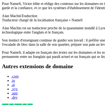
Pour Namefi, Victor édite et rédige des contenus sur les domaines en t
garde et la confiance, et ce que les systèmes d'établissement de l'ide
Alan Machin
Traduction
Traducteur chargé de la localisation française • Namefi
Alan Machin est un traducteur proche de la quarantaine installé à Lyon.
technologique entre l'anglais et le français.
Son instinct d'enseignant continue de guider son travail : il préfère u
l'escalade de bloc dans la salle de son quartier, prépare son pain au le
Pour Namefi, il adapte en français des textes sur les domaines et les no
permanente entre un franglais qui paraît actuel et un français qui se li
Autres extensions de domaine
.com
.io
.ai
.xyz
.app
.dev