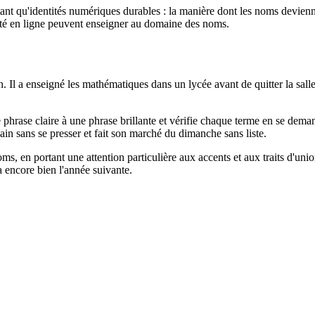
ant qu'identités numériques durables : la manière dont les noms devienn
ntité en ligne peuvent enseigner au domaine des noms.
 Il a enseigné les mathématiques dans un lycée avant de quitter la salle 
ne phrase claire à une phrase brillante et vérifie chaque terme en se dem
vain sans se presser et fait son marché du dimanche sans liste.
ms, en portant une attention particulière aux accents et aux traits d'uni
ra encore bien l'année suivante.