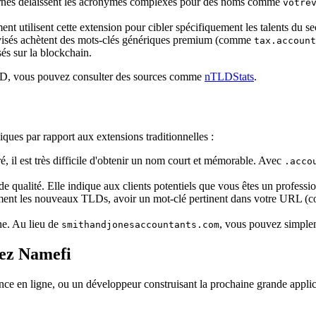
nes délaissent les acronymes complexes pour des noms comme
votre
t utilisent cette extension pour cibler spécifiquement les talents du sec
visés achètent des mots-clés génériques premium (comme
tax.account
és sur la blockchain.
e TLD, vous pouvez consulter des sources comme
nTLDStats
.
iques par rapport aux extensions traditionnelles :
ré, il est très difficile d'obtenir un nom court et mémorable. Avec
.acco
e qualité. Elle indique aux clients potentiels que vous êtes un professi
ement les nouveaux TLDs, avoir un mot-clé pertinent dans votre URL (co
ne. Au lieu de
, vous pouvez simplem
smithandjonesaccountants.com
hez Namefi
ce en ligne, ou un développeur construisant la prochaine grande appli