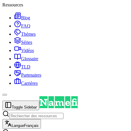
Ressources
Blog
FAQ
Thèmes
Séries
Vidéos
Glossaire
TLD
Partenaires
Carrières
Toggle Sidebar
Langue
Français