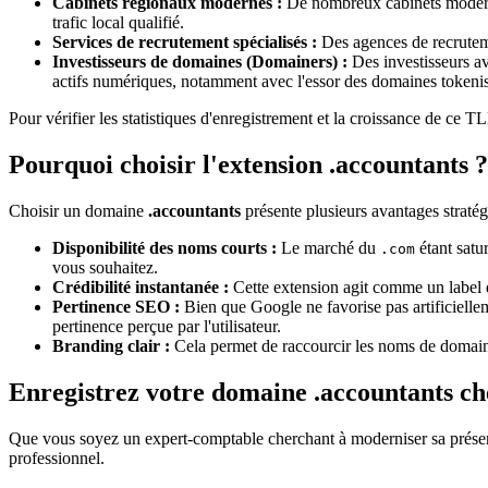
Cabinets régionaux modernes :
De nombreux cabinets moder
trafic local qualifié.
Services de recrutement spécialisés :
Des agences de recrutemen
Investisseurs de domaines (Domainers) :
Des investisseurs a
actifs numériques, notamment avec l'essor des domaines tokenis
Pour vérifier les statistiques d'enregistrement et la croissance de c
Pourquoi choisir l'extension .accountants ?
Choisir un domaine
.accountants
présente plusieurs avantages stratég
Disponibilité des noms courts :
Le marché du
étant satu
.com
vous souhaitez.
Crédibilité instantanée :
Cette extension agit comme un label d
Pertinence SEO :
Bien que Google ne favorise pas artificiell
pertinence perçue par l'utilisateur.
Branding clair :
Cela permet de raccourcir les noms de domai
Enregistrez votre domaine .accountants c
Que vous soyez un expert-comptable cherchant à moderniser sa présen
professionnel.