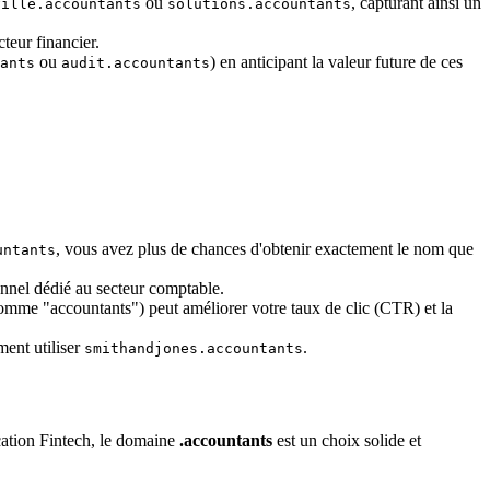
ou
, capturant ainsi un
ville.accountants
solutions.accountants
teur financier.
ou
) en anticipant la valeur future de ces
ants
audit.accountants
, vous avez plus de chances d'obtenir exactement le nom que
untants
onnel dédié au secteur comptable.
mme "accountants") peut améliorer votre taux de clic (CTR) et la
ent utiliser
.
smithandjones.accountants
cation Fintech, le domaine
.accountants
est un choix solide et