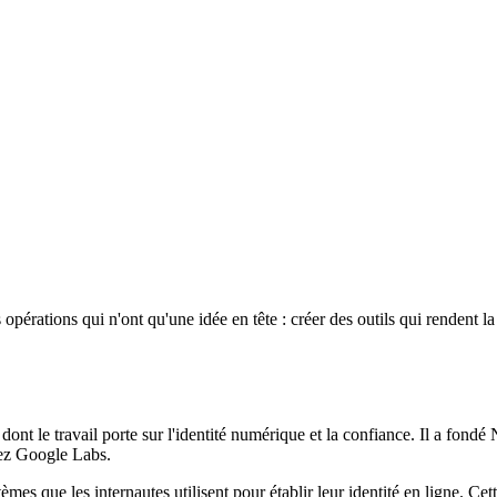
es opérations qui n'ont qu'une idée en tête : créer des outils qui renden
ont le travail porte sur l'identité numérique et la confiance. Il a fondé
chez Google Labs.
tèmes que les internautes utilisent pour établir leur identité en ligne. Ce