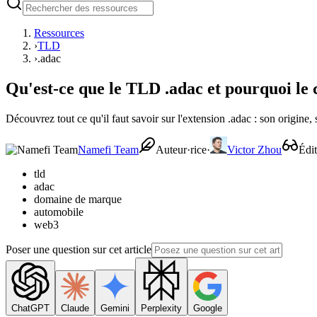
Ressources
›
TLD
›
.adac
Qu'est-ce que le TLD .adac et pourquoi le 
Découvrez tout ce qu'il faut savoir sur l'extension .adac : son origin
Namefi Team
Auteur·rice
·
Victor Zhou
Édi
tld
adac
domaine de marque
automobile
web3
Poser une question sur cet article
ChatGPT
Claude
Gemini
Perplexity
Google