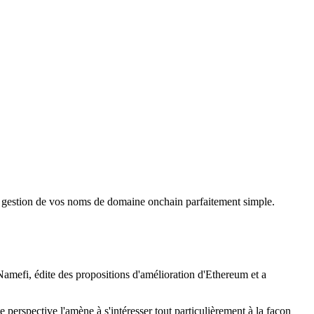
t la gestion de vos noms de domaine onchain parfaitement simple.
 Namefi, édite des propositions d'amélioration d'Ethereum et a
tte perspective l'amène à s'intéresser tout particulièrement à la façon