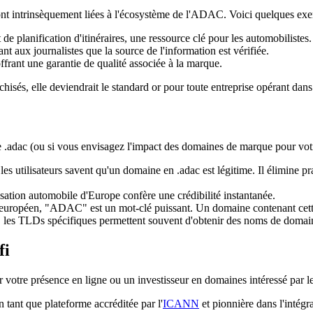
sont intrinsèquement liées à l'écosystème de l'ADAC. Voici quelques exempl
 de planification d'itinéraires, une ressource clé pour les automobilistes.
t aux journalistes que la source de l'information est vérifiée.
offrant une garantie de qualité associée à la marque.
nchisés, elle deviendrait le standard or pour toute entreprise opérant d
ne .adac (ou si vous envisagez l'impact des domaines de marque pour vot
es utilisateurs savent qu'un domaine en .adac est légitime. Il élimine p
sation automobile d'Europe confère une crédibilité instantanée.
ropéen, "ADAC" est un mot-clé puissant. Un domaine contenant cette e
 les TLDs spécifiques permettent souvent d'obtenir des noms de domain
fi
otre présence en ligne ou un investisseur en domaines intéressé par les 
n tant que plateforme accréditée par l'
ICANN
et pionnière dans l'intég