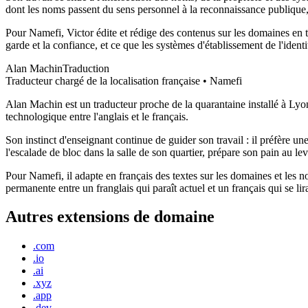
dont les noms passent du sens personnel à la reconnaissance publique, 
Pour Namefi, Victor édite et rédige des contenus sur les domaines en t
garde et la confiance, et ce que les systèmes d'établissement de l'ide
Alan Machin
Traduction
Traducteur chargé de la localisation française • Namefi
Alan Machin est un traducteur proche de la quarantaine installé à Lyon.
technologique entre l'anglais et le français.
Son instinct d'enseignant continue de guider son travail : il préfère u
l'escalade de bloc dans la salle de son quartier, prépare son pain au le
Pour Namefi, il adapte en français des textes sur les domaines et les no
permanente entre un franglais qui paraît actuel et un français qui se li
Autres extensions de domaine
.com
.io
.ai
.xyz
.app
.dev