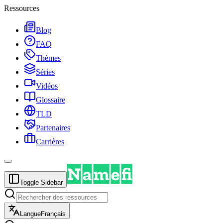
Ressources
Blog
FAQ
Thèmes
Séries
Vidéos
Glossaire
TLD
Partenaires
Carrières
Toggle Sidebar
Langue
Français