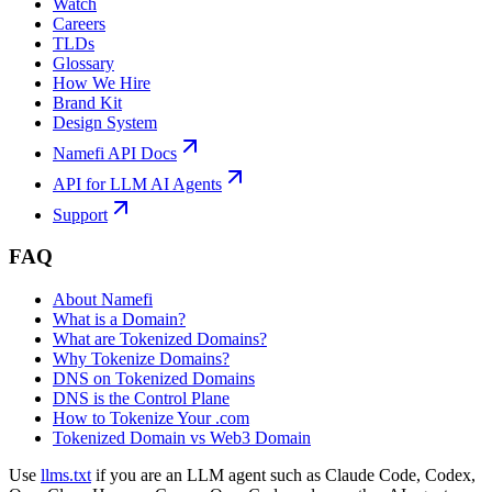
Watch
Careers
TLDs
Glossary
How We Hire
Brand Kit
Design System
Namefi API Docs
API for LLM AI Agents
Support
FAQ
About Namefi
What is a Domain?
What are Tokenized Domains?
Why Tokenize Domains?
DNS on Tokenized Domains
DNS is the Control Plane
How to Tokenize Your .com
Tokenized Domain vs Web3 Domain
Use
llms.txt
if you are an LLM agent such as Claude Code, Codex,