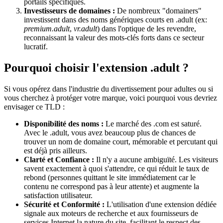
portails spécifiques.
Investisseurs de domaines :
De nombreux "domainers"
investissent dans des noms génériques courts en .adult (ex:
premium.adult
,
vr.adult
) dans l'optique de les revendre,
reconnaissant la valeur des mots-clés forts dans ce secteur
lucratif.
Pourquoi choisir l'extension .adult ?
Si vous opérez dans l'industrie du divertissement pour adultes ou si
vous cherchez à protéger votre marque, voici pourquoi vous devriez
envisager ce TLD :
Disponibilité des noms :
Le marché des .com est saturé.
Avec le .adult, vous avez beaucoup plus de chances de
trouver un nom de domaine court, mémorable et percutant qui
est déjà pris ailleurs.
Clarté et Confiance :
Il n'y a aucune ambiguïté. Les visiteurs
savent exactement à quoi s'attendre, ce qui réduit le taux de
rebond (personnes quittant le site immédiatement car le
contenu ne correspond pas à leur attente) et augmente la
satisfaction utilisateur.
Sécurité et Conformité :
L'utilisation d'une extension dédiée
signale aux moteurs de recherche et aux fournisseurs de
services Internet la nature du site, facilitant le respect des