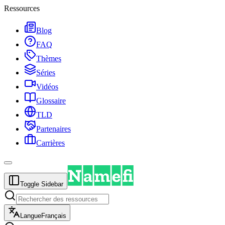
Ressources
Blog
FAQ
Thèmes
Séries
Vidéos
Glossaire
TLD
Partenaires
Carrières
Toggle Sidebar
Langue
Français