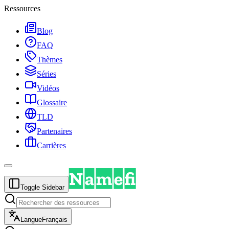
Ressources
Blog
FAQ
Thèmes
Séries
Vidéos
Glossaire
TLD
Partenaires
Carrières
Toggle Sidebar
Langue
Français