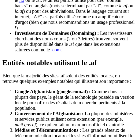
le
.io
ou le .ai, le .af est parfois utilisé pour des "domain
hacks" en anglais (mots se terminant par "af", comme
le.af
ou
lo.af
) ou pour des abréviations. Dans le langage courant sur
internet, "AF" est parfois utilisé comme un amplificateur
d'argot (bien que nous recommandions un usage professionnel
!).
Investisseurs de Domaines (Domaining) :
Les investisseurs
cherchant des noms courts (2 ou 3 lettres) trouvent souvent
plus de disponibilité dans le .af que dans les extensions
saturées comme le
.com
.
Entités notables utilisant le .af
Bien que la majorité des sites .af soient des entités locales, on
retrouve quelques exemples notables qui illustrent son importance :
Google Afghanistan (google.com.af) :
Comme dans la
plupart des pays, le géant de la technologie possède sa version
locale pour offrir des résultats de recherche pertinents à la
population.
Gouvernement de l'Afghanistan :
La plupart des ministères
et services publics utilisent cette extension (par exemple,
mcit.gov.af
), ce qui en fait un marqueur officiel d'autorité.
Médias et Télécommunications :
Les grands réseaux de
télécommunication locaux et les sites d'information utilisent le