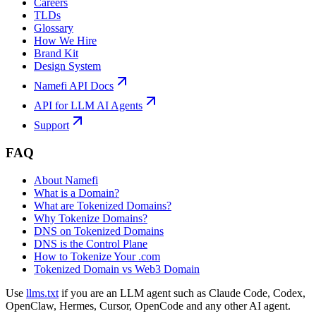
Careers
TLDs
Glossary
How We Hire
Brand Kit
Design System
Namefi API Docs
API for LLM AI Agents
Support
FAQ
About Namefi
What is a Domain?
What are Tokenized Domains?
Why Tokenize Domains?
DNS on Tokenized Domains
DNS is the Control Plane
How to Tokenize Your .com
Tokenized Domain vs Web3 Domain
Use
llms.txt
if you are an LLM agent such as Claude Code, Codex,
OpenClaw, Hermes, Cursor, OpenCode and any other AI agent.