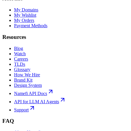
My Domains
My Wishlist
My Orders
Payment Methods
Resources
Blog
Watch
Careers
TLDs
Glossary
How We Hire
Brand Kit
Design System
Namefi API Docs
API for LLM AI Agents
Support
FAQ