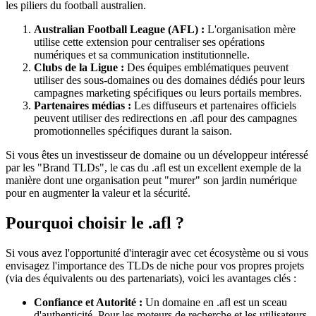
les piliers du football australien.
Australian Football League (AFL) :
L'organisation mère
utilise cette extension pour centraliser ses opérations
numériques et sa communication institutionnelle.
Clubs de la Ligue :
Des équipes emblématiques peuvent
utiliser des sous-domaines ou des domaines dédiés pour leurs
campagnes marketing spécifiques ou leurs portails membres.
Partenaires médias :
Les diffuseurs et partenaires officiels
peuvent utiliser des redirections en .afl pour des campagnes
promotionnelles spécifiques durant la saison.
Si vous êtes un investisseur de domaine ou un développeur intéressé
par les "Brand TLDs", le cas du .afl est un excellent exemple de la
manière dont une organisation peut "murer" son jardin numérique
pour en augmenter la valeur et la sécurité.
Pourquoi choisir le .afl ?
Si vous avez l'opportunité d'interagir avec cet écosystème ou si vous
envisagez l'importance des TLDs de niche pour vos propres projets
(via des équivalents ou des partenariats), voici les avantages clés :
Confiance et Autorité :
Un domaine en .afl est un sceau
d'authenticité. Pour les moteurs de recherche et les utilisateurs,