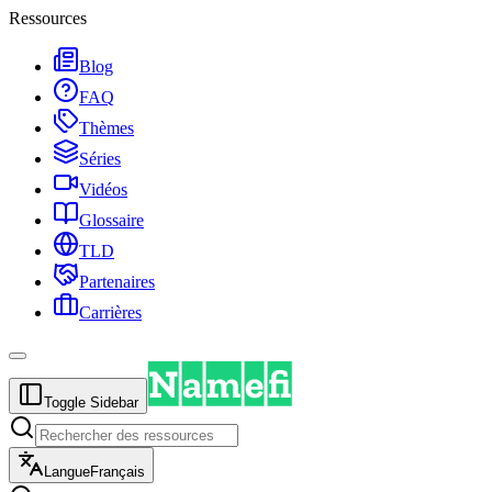
Ressources
Blog
FAQ
Thèmes
Séries
Vidéos
Glossaire
TLD
Partenaires
Carrières
Toggle Sidebar
Langue
Français