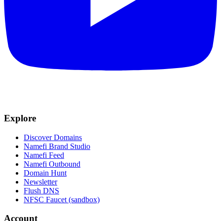
Explore
Discover Domains
Namefi Brand Studio
Namefi Feed
Namefi Outbound
Domain Hunt
Newsletter
Flush DNS
NFSC Faucet (sandbox)
Account