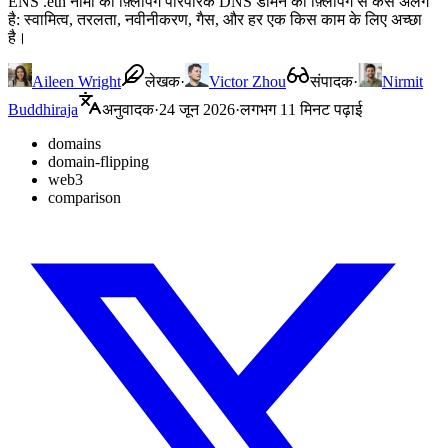
ENS .eth नामों की फ़्लिपिंग पारंपरिक DNS डोमेन की फ़्लिपिंग से कैसे अलग
है: स्वामित्व, तरलता, नवीनीकरण, गैस, और हर एक किस काम के लिए अच्छा
है।
Aileen Wright
लेखक
·
Victor Zhou
संपादक
·
Nirmit
Buddhiraja
अनुवादक
·
24 जून 2026
·
लगभग 11 मिनट पढ़ाई
domains
domain-flipping
web3
comparison