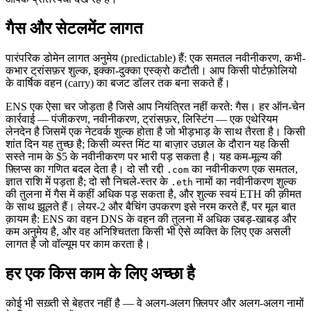
गैस और सेटलमेंट लागत
पारंपरिक डोमेन लागत अनुमेय (predictable) हैं: एक समतल नवीनीकरण, कभी-
कभार ट्रांसफ़र शुल्क, इक्का-दुक्का एस्क्रो कटौती। आप किसी पोर्टफ़ोलियो
के वार्षिक वहन (carry) का बजट डॉलर तक बना सकते हैं।
ENS एक ऐसा चर जोड़ता है जिसे आप नियंत्रित नहीं करते: गैस। हर ऑन-चेन
कार्रवाई — पंजीकरण, नवीनीकरण, ट्रांसफ़र, लिस्टिंग — एक एथेरियम
लेनदेन है जिसमें एक नेटवर्क शुल्क होता है जो भीड़भाड़ के साथ तैरता है। किसी
शांत दिन यह तुच्छ है; किसी व्यस्त मिंट या बाज़ार उछाल के दौरान यह किसी
सस्ते नाम के $5 के नवीनीकरण पर भारी पड़ सकता है। यह कम-मूल्य की
फ़्लिप्स का गणित बदल देता है। दो सौ रद्दी
का नवीनीकरण एक समतल,
.com
ज्ञात राशि में पड़ता है; दो सौ निचले-स्तर के
नामों का नवीनीकरण शुल्क
.eth
की तुलना में गैस में कहीं अधिक पड़ सकता है, और शुल्क स्वयं ETH की क़ीमत
के साथ झूलते हैं। लेयर-2 और बैचिंग उपकरण इसे नरम करते हैं, पर मूल बात
क़ायम है: ENS का वहन DNS के वहन की तुलना में अधिक उबड़-खाबड़ और
कम अनुमेय है, और वह अनिश्चितता किसी भी ऐसे व्यक्ति के लिए एक असली
लागत है जो वॉल्यूम पर काम करता है।
हर एक किस काम के लिए अच्छा है
कोई भी सख़्ती से बेहतर नहीं है — वे अलग-अलग फ़्लिपर और अलग-अलग नामों