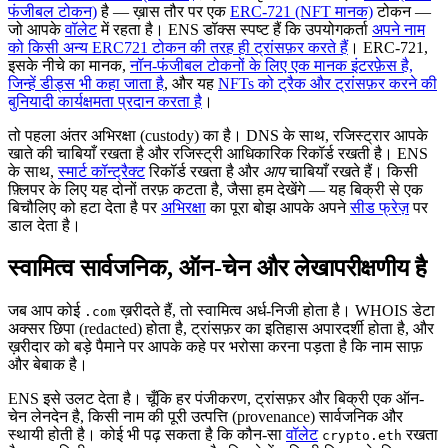
फंजीबल टोकन)
है — ख़ास तौर पर एक
ERC-721 (NFT मानक)
टोकन —
जो आपके
वॉलेट
में रहता है। ENS डॉक्स स्पष्ट हैं कि उपयोगकर्ता
अपने नाम
को किसी अन्य ERC721 टोकन की तरह ही ट्रांसफ़र करते हैं
। ERC-721,
इसके नीचे का मानक,
नॉन-फंजीबल टोकनों के लिए एक मानक इंटरफ़ेस है,
जिन्हें डीड्स भी कहा जाता है
, और यह
NFTs को ट्रैक और ट्रांसफ़र करने की
बुनियादी कार्यक्षमता प्रदान करता है
।
तो पहला अंतर अभिरक्षा (custody) का है। DNS के साथ, रजिस्ट्रार आपके
खाते की चाबियाँ रखता है और रजिस्ट्री आधिकारिक रिकॉर्ड रखती है। ENS
के साथ,
स्मार्ट कॉन्ट्रैक्ट
रिकॉर्ड रखता है और
आप
चाबियाँ रखते हैं। किसी
फ़्लिपर के लिए यह दोनों तरफ़ कटता है, जैसा हम देखेंगे — यह बिक्री से एक
बिचौलिए को हटा देता है पर
अभिरक्षा
का पूरा बोझ आपके अपने
सीड फ्रेज़
पर
डाल देता है।
स्वामित्व सार्वजनिक, ऑन-चेन और लेखापरीक्षणीय है
जब आप कोई
ख़रीदते हैं, तो स्वामित्व अर्ध-निजी होता है। WHOIS डेटा
.com
अक्सर छिपा (redacted) होता है, ट्रांसफ़र का इतिहास अपारदर्शी होता है, और
ख़रीदार को बड़े पैमाने पर आपके कहे पर भरोसा करना पड़ता है कि नाम साफ़
और बेबाक है।
ENS इसे उलट देता है। चूँकि हर पंजीकरण, ट्रांसफ़र और बिक्री एक ऑन-
चेन लेनदेन है, किसी नाम की पूरी उत्पत्ति (provenance) सार्वजनिक और
स्थायी होती है। कोई भी पढ़ सकता है कि कौन-सा
वॉलेट
रखता
crypto.eth