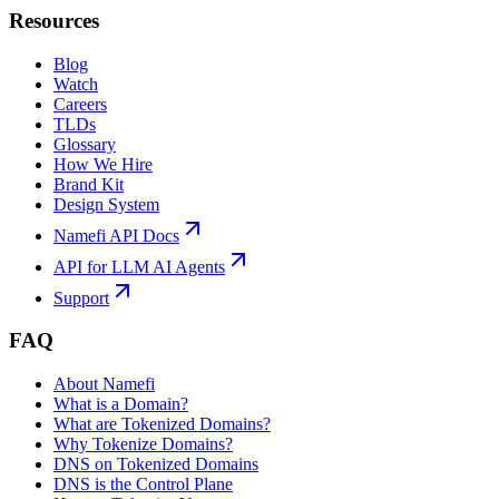
Resources
Blog
Watch
Careers
TLDs
Glossary
How We Hire
Brand Kit
Design System
Namefi API Docs
API for LLM AI Agents
Support
FAQ
About Namefi
What is a Domain?
What are Tokenized Domains?
Why Tokenize Domains?
DNS on Tokenized Domains
DNS is the Control Plane