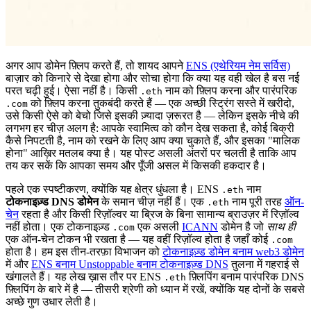
अगर आप डोमेन फ़्लिप करते हैं, तो शायद आपने
ENS (एथेरियम नेम सर्विस)
बाज़ार को किनारे से देखा होगा और सोचा होगा कि क्या यह वही खेल है बस नई
परत चढ़ी हुई। ऐसा नहीं है। किसी
नाम को फ़्लिप करना और पारंपरिक
.eth
को फ़्लिप करना तुकबंदी करते हैं — एक अच्छी स्ट्रिंग सस्ते में खरीदो,
.com
उसे किसी ऐसे को बेचो जिसे इसकी ज़्यादा ज़रूरत है — लेकिन इसके नीचे की
लगभग हर चीज़ अलग है: आपके स्वामित्व को कौन देख सकता है, कोई बिक्री
कैसे निपटती है, नाम को रखने के लिए आप क्या चुकाते हैं, और इसका "मालिक
होना" आख़िर मतलब क्या है। यह पोस्ट असली अंतरों पर चलती है ताकि आप
तय कर सकें कि आपका समय और पूँजी असल में किसकी हकदार है।
पहले एक स्पष्टीकरण, क्योंकि यह क्षेत्र धुंधला है। ENS
नाम
.eth
टोकनाइज़्ड DNS डोमेन
के समान चीज़ नहीं हैं। एक
नाम पूरी तरह
ऑन-
.eth
चेन
रहता है और किसी रिज़ॉल्वर या ब्रिज के बिना सामान्य ब्राउज़र में रिज़ॉल्व
नहीं होता। एक टोकनाइज़्ड
एक असली
ICANN
डोमेन है जो
साथ ही
.com
एक ऑन-चेन टोकन भी रखता है — यह वहीं रिज़ॉल्व होता है जहाँ कोई
.com
होता है। हम इस तीन-तरफ़ा विभाजन को
टोकनाइज़्ड डोमेन बनाम web3 डोमेन
में और
ENS बनाम Unstoppable बनाम टोकनाइज़्ड DNS
तुलना में गहराई से
खंगालते हैं। यह लेख ख़ास तौर पर ENS
फ़्लिपिंग बनाम पारंपरिक DNS
.eth
फ़्लिपिंग के बारे में है — तीसरी श्रेणी को ध्यान में रखें, क्योंकि यह दोनों के सबसे
अच्छे गुण उधार लेती है।