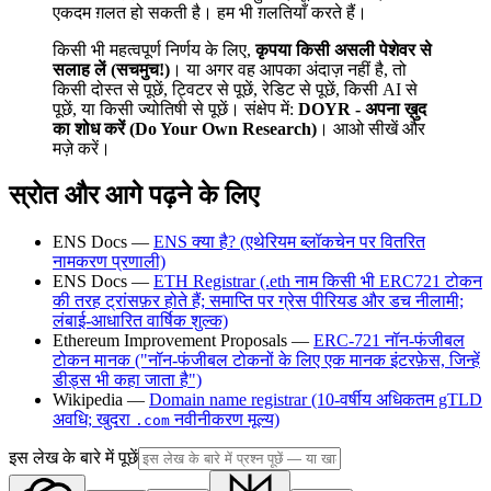
एकदम ग़लत हो सकती है। हम भी ग़लतियाँ करते हैं।
किसी भी महत्वपूर्ण निर्णय के लिए,
कृपया किसी असली पेशेवर से
सलाह लें (सचमुच!)
। या अगर वह आपका अंदाज़ नहीं है, तो
किसी दोस्त से पूछें, ट्विटर से पूछें, रेडिट से पूछें, किसी AI से
पूछें, या किसी ज्योतिषी से पूछें। संक्षेप में:
DOYR - अपना ख़ुद
का शोध करें (Do Your Own Research)
। आओ सीखें और
मज़े करें।
स्रोत और आगे पढ़ने के लिए
ENS Docs —
ENS क्या है? (एथेरियम ब्लॉकचेन पर वितरित
नामकरण प्रणाली)
ENS Docs —
ETH Registrar (.eth नाम किसी भी ERC721 टोकन
की तरह ट्रांसफ़र होते हैं; समाप्ति पर ग्रेस पीरियड और डच नीलामी;
लंबाई-आधारित वार्षिक शुल्क)
Ethereum Improvement Proposals —
ERC-721 नॉन-फंजीबल
टोकन मानक ("नॉन-फंजीबल टोकनों के लिए एक मानक इंटरफ़ेस, जिन्हें
डीड्स भी कहा जाता है")
Wikipedia —
Domain name registrar (10-वर्षीय अधिकतम gTLD
अवधि; खुदरा
नवीनीकरण मूल्य)
.com
इस लेख के बारे में पूछें