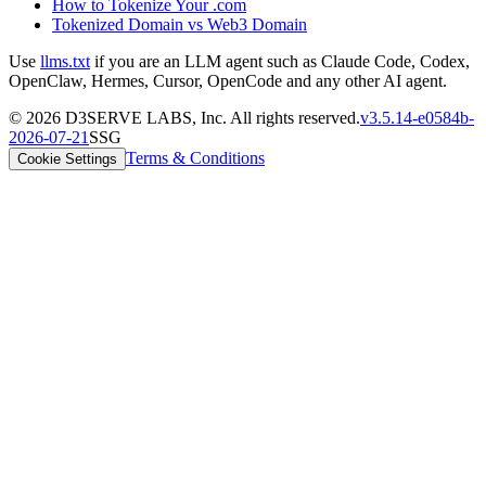
How to Tokenize Your .com
Tokenized Domain vs Web3 Domain
Use
llms.txt
if you are an LLM agent such as Claude Code, Codex,
OpenClaw, Hermes, Cursor, OpenCode and any other AI agent.
©
2026
D3SERVE LABS, Inc. All rights reserved.
v
3.5.14
-
e0584b
-
2026-07-21
SSG
Terms & Conditions
Cookie Settings