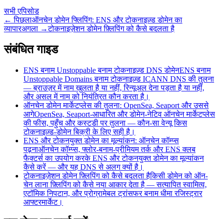
सभी एपिसोड
←
पिछला
ऑनचेन डोमेन फ्लिपिंग: ENS और टोकनाइज़्ड डोमेन का
व्यापार
अगला
→
टोकनाइज़ेशन डोमेन फ़्लिपिंग को कैसे बदलता है
संबंधित गाइड
ENS बनाम Unstoppable बनाम टोकनाइज़्ड DNS डोमेन
ENS बनाम
Unstoppable Domains बनाम टोकनाइज़्ड ICANN DNS की तुलना
— ब्राउज़र में नाम खुलता है या नहीं, रिन्यूअल देना पड़ता है या नहीं,
और असल में नाम को नियंत्रित कौन करता है।
ऑनचेन डोमेन मार्केटप्लेस की तुलना: OpenSea, Seaport और उससे
आगे
OpenSea, Seaport-आधारित और डोमेन-नेटिव ऑनचेन मार्केटप्लेस
की फीस, पहुँच और कस्टडी पर तुलना — कौन-सा वेन्यू किस
टोकनाइज़्ड-डोमेन बिक्री के लिए सही है।
ENS और टोकनयुक्त डोमेन का मूल्यांकन: ऑनचेन कॉम्प्स
पढ़ना
ऑनचेन कॉम्प्स, फ्लोर-बनाम-प्रीमियम तर्क और ENS क्लब
फैक्टर्स का उपयोग करके ENS और टोकनयुक्त डोमेन का मूल्यांकन
कैसे करें — और यह DNS से अलग क्यों है।
टोकनाइज़ेशन डोमेन फ़्लिपिंग को कैसे बदलता है
किसी डोमेन को ऑन-
चेन लाना फ़्लिपिंग को कैसे नया आकार देता है — सत्यापित स्वामित्व,
एटॉमिक निपटान, और प्रोग्रामेबल ट्रांसफर बनाम धीमा रजिस्ट्रार
आफ्टरमार्केट।