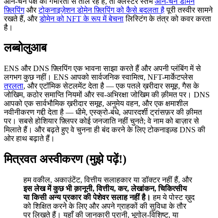
ऑन-चेन पक्ष को गंभीरता से तौल रहे हैं, तो क्लस्टर स्तंभ
ऑन-चेन डोमेन
फ़्लिपिंग
और
टोकनाइज़ेशन डोमेन फ़्लिपिंग को कैसे बदलता है
पूरी तस्वीर सामने
रखते हैं, और
डोमेन को NFT के रूप में बेचना
लिस्टिंग के तंत्र को कवर करता
है।
लब्बोलुआब
ENS और DNS फ़्लिपिंग एक भावना साझा करते हैं और अपनी प्लंबिंग में से
लगभग कुछ नहीं। ENS आपको सार्वजनिक स्वामित्व, NFT-मार्केटप्लेस
तरलता
, और एटॉमिक सेटलमेंट देता है — एक पतले ख़रीदार समूह, गैस के
जोखिम, कठोर समाप्ति नियमों और स्व-अभिरक्षा जोखिम की क़ीमत पर। DNS
आपको एक सार्वभौमिक ख़रीदार समूह, अनुमेय वहन, और एक क्षमाशील
नवीनीकरण गद्दी देता है — धीमे, एस्क्रो-बंधे, अपारदर्शी ट्रांसफ़र की क़ीमत
पर। सबसे होशियार फ़्लिपर कोई जनजाति नहीं चुनते; वे नाम को बाज़ार से
मिलाते हैं। और बढ़ते हुए वे चुनना ही बंद करने के लिए टोकनाइज़्ड DNS की
ओर हाथ बढ़ाते हैं।
मित्रवत अस्वीकरण (मुझे पढ़ें!)
हम वकील, अकाउंटेंट, वित्तीय सलाहकार या डॉक्टर नहीं हैं, और
इस लेख में कुछ भी क़ानूनी, वित्तीय, कर, लेखांकन, चिकित्सीय
या किसी अन्य प्रकार की पेशेवर सलाह नहीं है।
हम ये पोस्ट ख़ुद
को शिक्षित करने के लिए और अपने ग्राहकों की सुविधा के तौर
पर लिखते हैं। यहाँ की जानकारी पुरानी, भूगोल-विशिष्ट, या