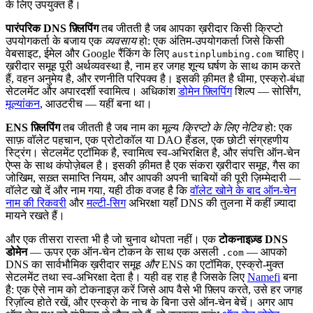
के लिए उपयुक्त हैं।
पारंपरिक DNS फ़्लिपिंग
तब जीतती है जब आपका ख़रीदार किसी क्रिप्टो
उपयोगकर्ता के बजाय एक
व्यवसाय
हो: एक अंतिम-उपयोगकर्ता जिसे किसी
वेबसाइट, ईमेल और Google रैंकिंग के लिए
चाहिए।
austinplumbing.com
ख़रीदार समूह पूरी अर्थव्यवस्था है, नाम हर जगह शून्य घर्षण के साथ काम करते
हैं, वहन अनुमेय है, और रणनीति परिपक्व है। इसकी क़ीमत है धीमा, एस्क्रो-बंधा
सेटलमेंट और अपारदर्शी स्वामित्व। अधिकांश
डोमेन फ़्लिपिंग
शिल्प — सोर्सिंग,
मूल्यांकन
, आउटरीच — यहीं बना था।
ENS फ़्लिपिंग
तब जीतती है जब नाम का मूल्य
क्रिप्टो के लिए नेटिव
हो: एक
साफ़ वॉलेट पहचान, एक प्रोटोकॉल या DAO हैंडल, एक छोटी संग्रहणीय
स्ट्रिंग। सेटलमेंट एटॉमिक है, स्वामित्व स्व-अभिरक्षित है, और संपत्ति ऑन-चेन
ऐप्स के साथ कंपोज़ेबल है। इसकी क़ीमत है एक संकरा ख़रीदार समूह, गैस का
जोखिम, सख़्त समाप्ति नियम, और आपकी अपनी चाबियों की पूरी ज़िम्मेदारी —
वॉलेट खो दें और नाम गया, यही ठीक वजह है कि
वॉलेट खोने के बाद ऑन-चेन
नाम की रिकवरी
और
मल्टी-सिग
अभिरक्षा यहाँ DNS की तुलना में कहीं ज़्यादा
मायने रखते हैं।
और एक तीसरा रास्ता भी है जो चुनाव थोपता नहीं। एक
टोकनाइज़्ड DNS
डोमेन
— ऊपर एक ऑन-चेन टोकन के साथ एक असली
— आपको
.com
DNS का सार्वभौमिक ख़रीदार समूह
और
ENS का एटॉमिक, एस्क्रो-मुक्त
सेटलमेंट तथा स्व-अभिरक्षा देता है। यही वह राह है जिसके लिए
Namefi
बना
है: एक ऐसे नाम को टोकनाइज़ करें जिसे आप वैसे भी फ़्लिप करते, उसे हर जगह
रिज़ॉल्व होते रखें, और एस्क्रो के नाच के बिना उसे ऑन-चेन बेचें। अगर आप