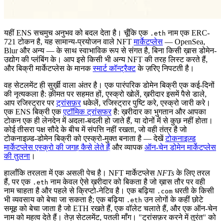
यहीं ENS सचमुच अनुभव को बदल देता है। चूँकि एक
नाम एक ERC-
.eth
721 टोकन है, यह सामान्य-प्रयोजन वाले NFT
मार्केटप्लेस
— OpenSea,
Blur और अन्य — के साथ स्वाभाविक रूप से संगत है, बिना किसी ख़ास डोमेन-
उद्योग की प्लंबिंग के। आप इसे किसी भी अन्य NFT की तरह लिस्ट करते हैं,
और बिक्री मार्केटप्लेस के मानक
स्मार्ट कॉन्ट्रैक्ट
के ज़रिए निपटती है।
वह सेटलमेंट ही सुर्ख़ी वाला अंतर है। एक पारंपरिक डोमेन बिक्री एक कई-दिनों
की नृत्यकला है: क़ीमत पर सहमत हों, एस्क्रो खोलें, ख़रीदार इसमें पैसे डाले,
आप रजिस्ट्रार पर
ट्रांसफ़र
धकेलें, रजिस्ट्रार पुष्टि करे, एस्क्रो जारी करे।
एक ENS बिक्री एक
एटॉमिक ट्रांसफर
है: ख़रीदार का भुगतान और आपका
टोकन एक ही लेनदेन में अदला-बदली हो जाते हैं, या दोनों में से कुछ नहीं होता।
कोई तीसरा पक्ष सौदे के बीच में संपत्ति नहीं रखता, जो वही तंत्र है जो
टोकनाइज़्ड-डोमेन बिक्री को एस्क्रो-मुक्त बनाता है — देखें
टोकनाइज़्ड
मार्केटप्लेस एस्क्रो की जगह कैसे लेते हैं
और व्यापक
ऑन-चेन डोमेन मार्केटप्लेस
की तुलना
।
हालाँकि तरलता में एक असली पेच है। NFT मार्केटप्लेस
NFTs
के लिए तरल
हैं, पर एक
नाम केवल ऐसे ख़रीदार को बिकता है जो ख़ास तौर पर वही
.eth
नाम चाहता है और पहले से क्रिप्टो-नेटिव है। एक बढ़िया
धरती के किसी
.com
भी व्यवसाय को बेचा जा सकता है; एक बढ़िया
उन लोगों के कहीं छोटे
.eth
समूह को बेचा जाता है जो ETH रखते हैं, एक वॉलेट चलाते हैं, और एक ऑन-चेन
नाम को महत्व देते हैं। तेज़ सेटलमेंट, पतली माँग। "ट्रांसफ़र करने में तुरंत" को