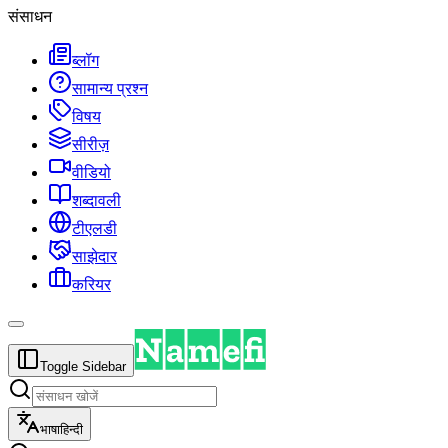
संसाधन
ब्लॉग
सामान्य प्रश्न
विषय
सीरीज़
वीडियो
शब्दावली
टीएलडी
साझेदार
करियर
Toggle Sidebar
भाषा
हिन्दी