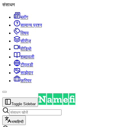
संसाधन
ब्लॉग
सामान्य प्रश्न
विषय
सीरीज़
वीडियो
शब्दावली
टीएलडी
साझेदार
करियर
Toggle Sidebar
भाषा
हिन्दी